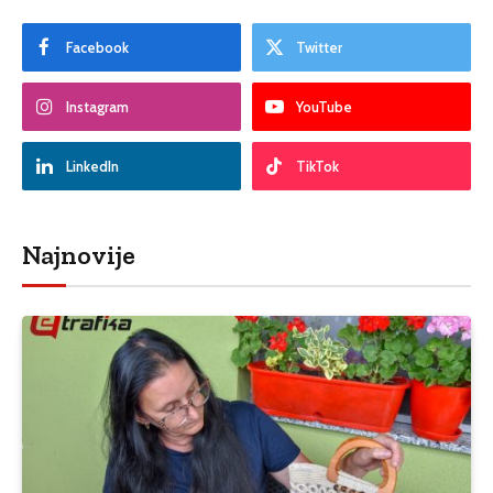
Facebook
Twitter
Instagram
YouTube
LinkedIn
TikTok
Najnovije