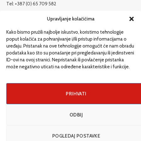
Tel: +387 (0) 65 709 582
redakcija@etrafika.net
Upravljanje kolačićima
www.etrafika.net
Kako bismo pružili najbolje iskustvo, koristimo tehnologije
poput kolačića za pohranjivanje i/ili pristup informacijama o
uređaju. Pristanak na ove tehnologije omogućit će nam obradu
Dosije
podataka kao što su ponašanje pri pregledavanju ili jedinstveni
Drugi pišu
ID-ovi na ovoj stranici. Nepristanak ili povlačenje pristanka
može negativno uticati na određene karakteristike i funkcije.
Društvo
Magazin
Može i drugačije
PRIHVATI
ENG
ODBIJ
© 2026 eTrafika. Design & Development by
Fixit d.o.o
.
POGLEDAJ POSTAVKE