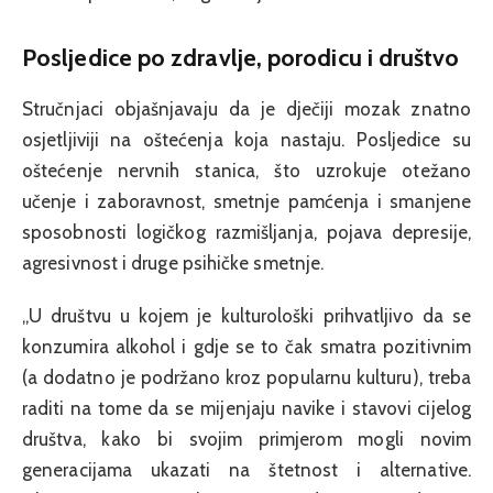
Posljedice po zdravlje, porodicu i društvo
Stručnjaci objašnjavaju da je dječiji mozak znatno
osjetljiviji na oštećenja koja nastaju. Posljedice su
oštećenje nervnih stanica, što uzrokuje otežano
učenje i zaboravnost, smetnje pamćenja i smanjene
sposobnosti logičkog razmišljanja, pojava depresije,
agresivnost i druge psihičke smetnje.
„U društvu u kojem je kulturološki prihvatljivo da se
konzumira alkohol i gdje se to čak smatra pozitivnim
(a dodatno je podržano kroz popularnu kulturu), treba
raditi na tome da se mijenjaju navike i stavovi cijelog
društva, kako bi svojim primjerom mogli novim
generacijama ukazati na štetnost i alternative.