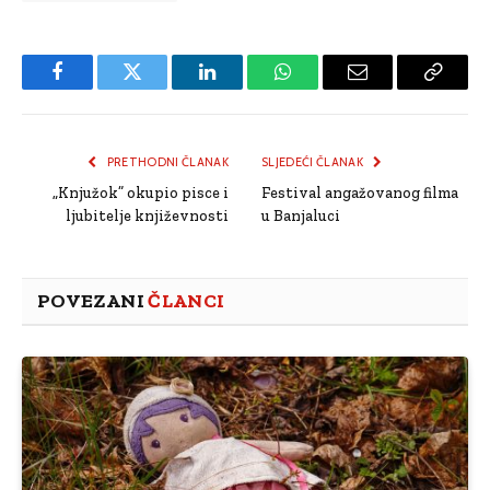
Facebook
Twitter
LinkedIn
WhatsApp
Email
Copy
Link
PRETHODNI ČLANAK
SLJEDEĆI ČLANAK
„Knjužok” okupio pisce i
Festival angažovanog filma
ljubitelje književnosti
u Banjaluci
POVEZANI
ČLANCI