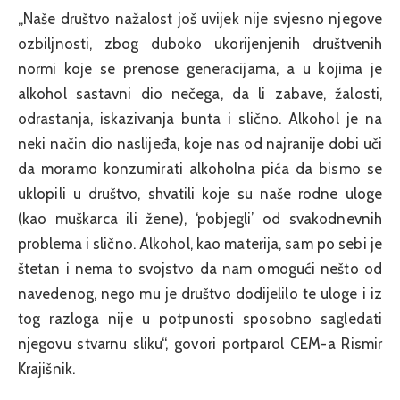
„Naše društvo nažalost još uvijek nije svjesno njegove
ozbiljnosti, zbog duboko ukorijenjenih društvenih
normi koje se prenose generacijama, a u kojima je
alkohol sastavni dio nečega, da li zabave, žalosti,
odrastanja, iskazivanja bunta i slično. Alkohol je na
neki način dio naslijeđa, koje nas od najranije dobi uči
da moramo konzumirati alkoholna pića da bismo se
uklopili u društvo, shvatili koje su naše rodne uloge
(kao muškarca ili žene), ‘pobjegli’ od svakodnevnih
problema i slično. Alkohol, kao materija, sam po sebi je
štetan i nema to svojstvo da nam omogući nešto od
navedenog, nego mu je društvo dodijelilo te uloge i iz
tog razloga nije u potpunosti sposobno sagledati
njegovu stvarnu sliku“, govori portparol CEM-a Rismir
Krajišnik.