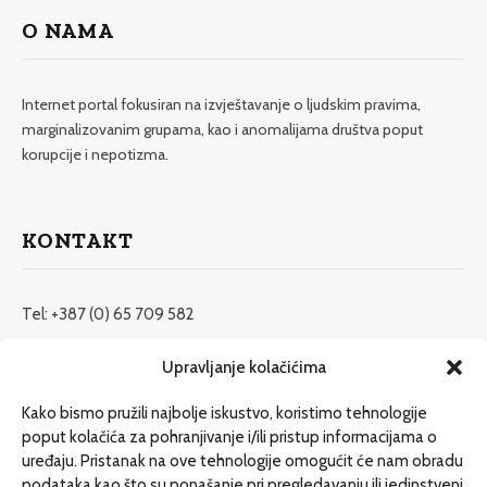
O NAMA
Internet portal fokusiran na izvještavanje o ljudskim pravima,
marginalizovanim grupama, kao i anomalijama društva poput
korupcije i nepotizma.
KONTAKT
Tel: +387 (0) 65 709 582
redakcija@etrafika.net
Upravljanje kolačićima
www.etrafika.net
Kako bismo pružili najbolje iskustvo, koristimo tehnologije
poput kolačića za pohranjivanje i/ili pristup informacijama o
uređaju. Pristanak na ove tehnologije omogućit će nam obradu
Dosije
podataka kao što su ponašanje pri pregledavanju ili jedinstveni