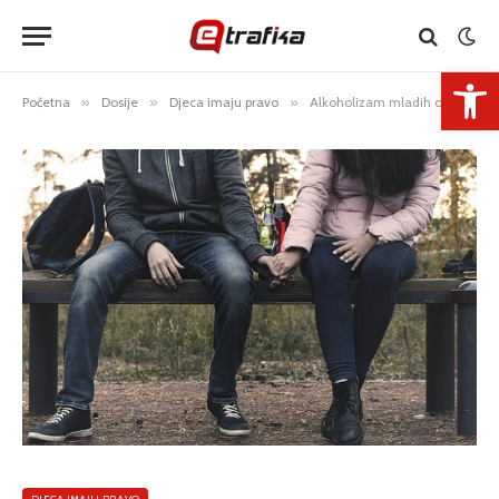
Open 
Početna
»
Dosije
»
Djeca imaju pravo
»
Alkoholizam mladih ostavlja posljedice po cijelo društvo