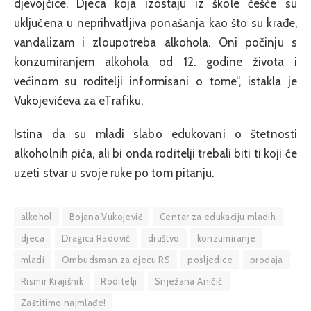
djevojčice. Djeca koja izostaju iz škole češće su
uključena u neprihvatljiva ponašanja kao što su krađe,
vandalizam i zloupotreba alkohola. Oni počinju s
konzumiranjem alkohola od 12. godine života i
većinom su roditelji informisani o tome“, istakla je
Vukojevićeva za eTrafiku.
Istina da su mladi slabo edukovani o štetnosti
alkoholnih pića, ali bi onda roditelji trebali biti ti koji će
uzeti stvar u svoje ruke po tom pitanju.
alkohol
Bojana Vukojević
Centar za edukaciju mladih
djeca
Dragica Radović
društvo
konzumiranje
mladi
Ombudsman za djecu RS
posljedice
prodaja
Rismir Krajišnik
Roditelji
Snježana Aničić
Zaštitimo najmlađe!