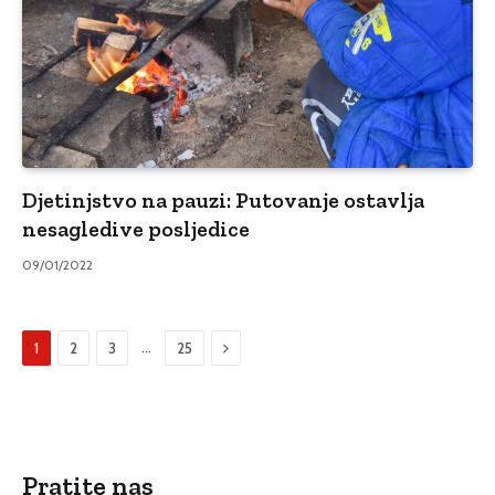
Djetinjstvo na pauzi: Putovanje ostavlja
nesagledive posljedice
09/01/2022
Sljedeći
…
1
2
3
25
Pratite nas