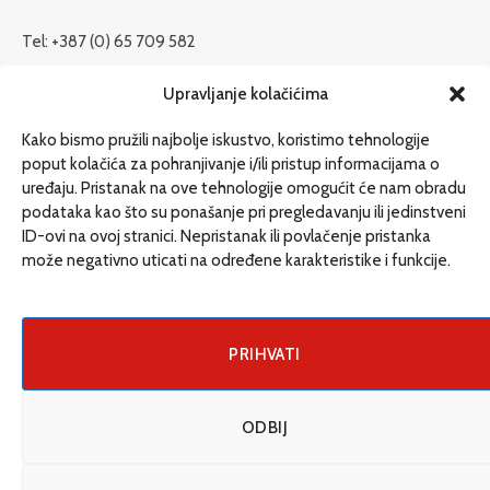
Tel: +387 (0) 65 709 582
redakcija@etrafika.net
Upravljanje kolačićima
www.etrafika.net
Kako bismo pružili najbolje iskustvo, koristimo tehnologije
poput kolačića za pohranjivanje i/ili pristup informacijama o
uređaju. Pristanak na ove tehnologije omogućit će nam obradu
Dosije
podataka kao što su ponašanje pri pregledavanju ili jedinstveni
Drugi pišu
ID-ovi na ovoj stranici. Nepristanak ili povlačenje pristanka
može negativno uticati na određene karakteristike i funkcije.
Društvo
Magazin
Može i drugačije
PRIHVATI
ENG
ODBIJ
© 2026 eTrafika. Design & Development by
Fixit d.o.o
.