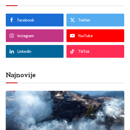
Facebook
Twitter
Instagram
YouTube
LinkedIn
TikTok
Najnovije