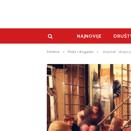
NAJNOVIJE
DRUŠT
Početna
»
Može i drugačije
»
„Knjužok” okupio pi