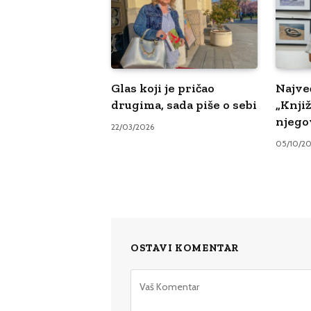
Glas koji je pričao
Najve
drugima, sada piše o sebi
„Knji
njego
22/03/2026
05/10/2
OSTAVI KOMENTAR