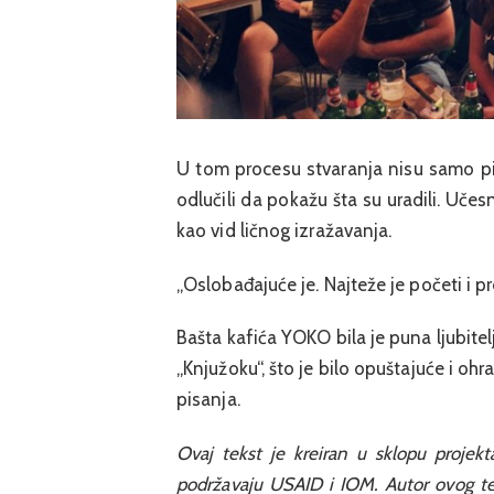
U tom procesu stvaranja nisu samo pisal
odlučili da pokažu šta su uradili. Uče
kao vid ličnog izražavanja.
„Oslobađajuće je. Najteže je početi i p
Bašta kafića YOKO bila je puna ljubitelj
„Knjužoku“, što je bilo opuštajuće i ohra
pisanja.
Ovaj tekst je kreiran u sklopu projekta
podržavaju USAID i IOM. Autor ovog tek