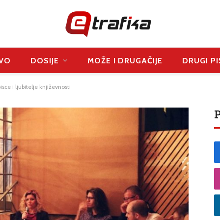
VO
DOSIJE
MOŽE I DRUGAČIJE
DRUGI PI
sce i ljubitelje književnosti
P