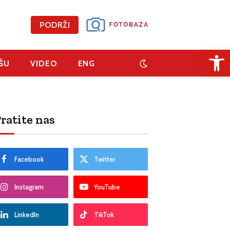
PODRŽI
Open 
ŠU
VIDEO
ENG
ratite nas
Facebook
Twitter
Instagram
YouTube
LinkedIn
TikTok