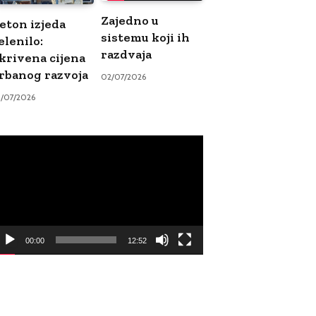
Zajedno u
eton izjeda
sistemu koji ih
elenilo:
razdvaja
krivena cijena
rbanog razvoja
02/07/2026
9/07/2026
ideo
ayer
00:00
12:52