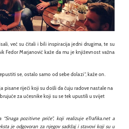
i, već su čitali i bili inspiracija jedni drugima, te su
snik Fedor Marjanović kaže da mu je književnost važna
repustiti se, ostalo samo od sebe dolazi“, kaže on.
a pisane riječi koji su došli da čuju radove nastale na
brujuće za učesnike koji su se tek upustili u svijet
 “Snaga pozitivne priče”, koji realizuje eTrafika.net a
sta je odgovoran za njegov sadržaj i stavovi koji su u