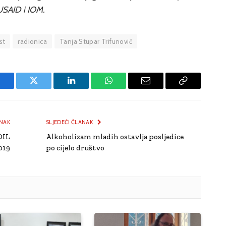
USAID i IOM.
st
radionica
Tanja Stupar Trifunović
Facebook
Twitter
LinkedIn
WhatsApp
Email
Copy
Link
NAK
SLJEDEĆI ČLANAK
DIL
Alkoholizam mladih ostavlja posljedice
019
po cijelo društvo