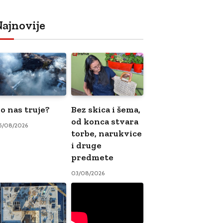
ajnovije
o nas truje?
Bez skica i šema,
od konca stvara
5/08/2026
torbe, narukvice
i druge
predmete
03/08/2026