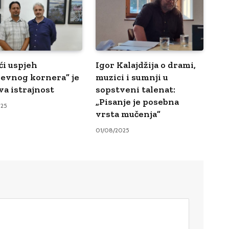
ći uspjeh
Igor Kalajdžija o drami,
ževnog kornera” je
muzici i sumnji u
va istrajnost
sopstveni talenat:
„Pisanje je posebna
025
vrsta mučenja”
01/08/2025