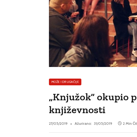
MOŽE I DRUGAČIJE
„Knjužok” okupio pis
književnosti
27/05/2019
Ažurirano:
31/05/2019
2 Min Či