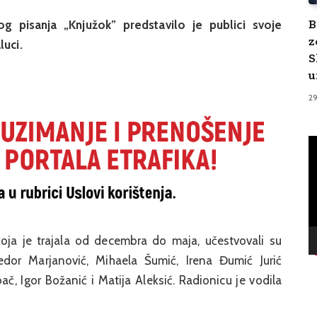
B
og pisanja „Knjužok” predstavilo je publici svoje
z
luci.
S
u
2
V
Pl
koja je trajala od decembra do maja, učestvovali su
Fedor Marjanović, Mihaela Šumić, Irena Đumić Jurić
bač, Igor Božanić i Matija Aleksić. Radionicu je vodila