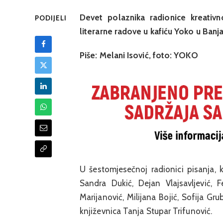
Devet polaznika radionice kreativn
PODIJELI
literarne radove u kafiću Yoko u Banja
Piše: Melani Isović, foto: YOKO
U šestomjesečnoj radionici pisanja, 
Sandra Dukić, Dejan Vlajsavljević, 
Marijanović, Milijana Bojić, Sofija Gru
književnica Tanja Stupar Trifunović.