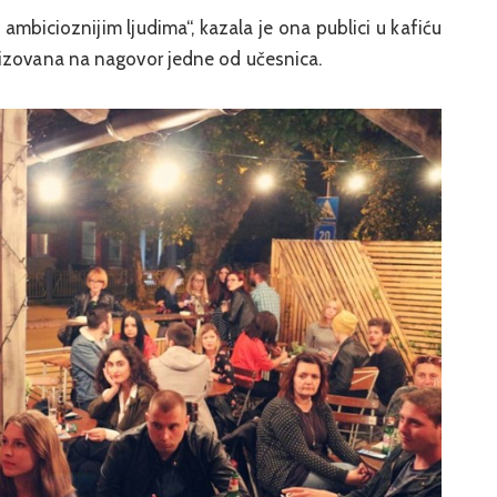
 ambicioznijim ljudima“, kazala je ona publici u kafiću
nizovana na nagovor jedne od učesnica.