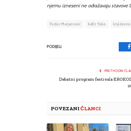
njemu izneseni ne odražavaju stavove 
Fedor Marjanović
kafić Yoko
književno
PODIJELI.
PRETHODNI ČLA
Debatni program festivala KROKO
2
POVEZANI
ČLANCI