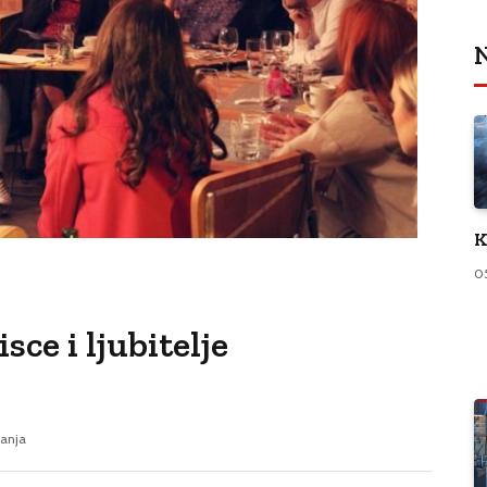
N
K
0
ce i ljubitelje
tanja