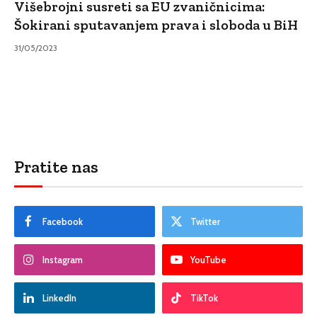
Višebrojni susreti sa EU zvaničnicima:
Šokirani sputavanjem prava i sloboda u BiH
31/05/2023
Pratite nas
Facebook
Twitter
Instagram
YouTube
LinkedIn
TikTok