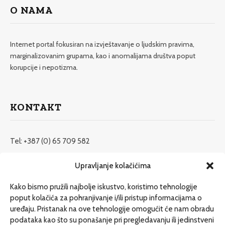
O NAMA
Internet portal fokusiran na izvještavanje o ljudskim pravima,
marginalizovanim grupama, kao i anomalijama društva poput
korupcije i nepotizma.
KONTAKT
Tel: +387 (0) 65 709 582
redakcija@etrafika.net
Upravljanje kolačićima
www.etrafika.net
Kako bismo pružili najbolje iskustvo, koristimo tehnologije
poput kolačića za pohranjivanje i/ili pristup informacijama o
uređaju. Pristanak na ove tehnologije omogućit će nam obradu
Dosije
podataka kao što su ponašanje pri pregledavanju ili jedinstveni