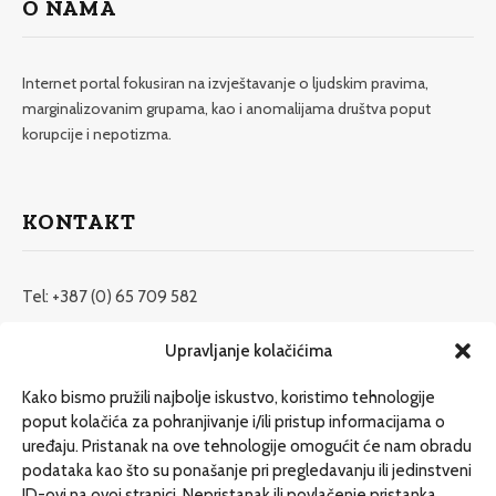
O NAMA
Internet portal fokusiran na izvještavanje o ljudskim pravima,
marginalizovanim grupama, kao i anomalijama društva poput
korupcije i nepotizma.
KONTAKT
Tel: +387 (0) 65 709 582
redakcija@etrafika.net
Upravljanje kolačićima
www.etrafika.net
Kako bismo pružili najbolje iskustvo, koristimo tehnologije
poput kolačića za pohranjivanje i/ili pristup informacijama o
uređaju. Pristanak na ove tehnologije omogućit će nam obradu
Dosije
podataka kao što su ponašanje pri pregledavanju ili jedinstveni
Drugi pišu
ID-ovi na ovoj stranici. Nepristanak ili povlačenje pristanka