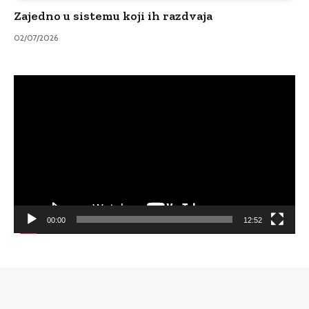
Zajedno u sistemu koji ih razdvaja
02/07/2026
Video
Player
00:00
12:52