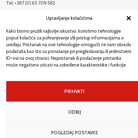
Tel: +387 (0) 65 709 582
redakcija@etrafika.net
Upravljanje kolačićima
www.etrafika.net
Kako bismo pružili najbolje iskustvo, koristimo tehnologije
poput kolačića za pohranjivanje i/ili pristup informacijama o
uređaju. Pristanak na ove tehnologije omogućit će nam obradu
Dosije
podataka kao što su ponašanje pri pregledavanju ili jedinstveni
Drugi pišu
ID-ovi na ovoj stranici. Nepristanak ili povlačenje pristanka
može negativno uticati na određene karakteristike i funkcije.
Društvo
Magazin
Može i drugačije
PRIHVATI
ENG
ODBIJ
© 2026 eTrafika. Design & Development by
Fixit d.o.o
.
POGLEDAJ POSTAVKE