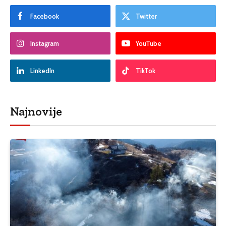
Facebook
Twitter
Instagram
YouTube
LinkedIn
TikTok
Najnovije