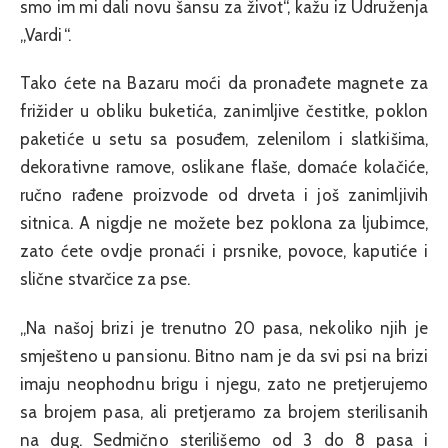
smo im mi dali novu šansu za život“, kažu iz Udruženja
„Vardi“.
Tako ćete na Bazaru moći da pronađete magnete za
frižider u obliku buketića, zanimljive čestitke, poklon
paketiće u setu sa posuđem, zelenilom i slatkišima,
dekorativne ramove, oslikane flaše, domaće kolačiće,
ručno rađene proizvode od drveta i još zanimljivih
sitnica. A nigdje ne možete bez poklona za ljubimce,
zato ćete ovdje pronaći i prsnike, povoce, kaputiće i
slične stvarčice za pse.
„Na našoj brizi je trenutno 20 pasa, nekoliko njih je
smješteno u pansionu. Bitno nam je da svi psi na brizi
imaju neophodnu brigu i njegu, zato ne pretjerujemo
sa brojem pasa, ali pretjeramo za brojem sterilisanih
na dug. Sedmično sterilišemo od 3 do 8 pasa i