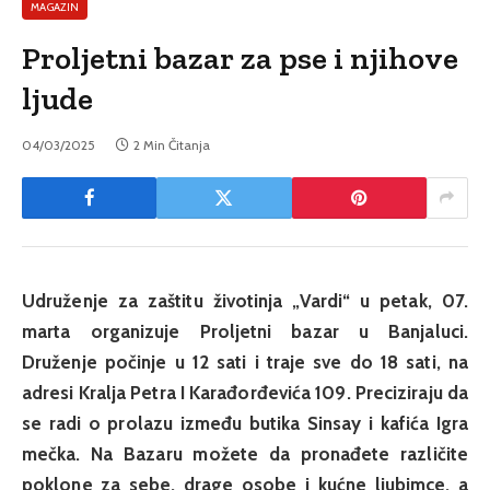
MAGAZIN
Proljetni bazar za pse i njihove
ljude
04/03/2025
2 Min Čitanja
Udruženje za zaštitu životinja „Vardi“ u petak, 07.
marta organizuje Proljetni bazar u
Banjaluci.
Druženje počinje u 12 sati i traje sve do 18 sati, na
adresi Kralja Petra I
Karađorđevića 109. Preciziraju da
se radi o prolazu između butika Sinsay i kafića Igra
mečka.
Na Bazaru možete da pronađete različite
poklone za sebe, drage osobe i kućne ljubimce, a