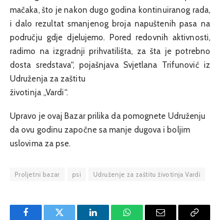
mačaka, što je nakon dugo godina kontinuiranog rada,
i dalo rezultat smanjenog broja napuštenih pasa na
području gdje djelujemo. Pored redovnih aktivnosti,
radimo na izgradnji prihvatilišta, za šta je potrebno
dosta sredstava“, pojašnjava Svjetlana Trifunović iz
Udruženja za zaštitu
životinja „Vardi“.
Upravo je ovaj Bazar prilika da pomognete Udruženju
da ovu godinu započne sa manje dugova i boljim
uslovima za pse.
Proljetni bazar
psi
Udruženje za zaštitu životinja Vardi
Facebook
Twitter
LinkedIn
WhatsApp
Email
Copy