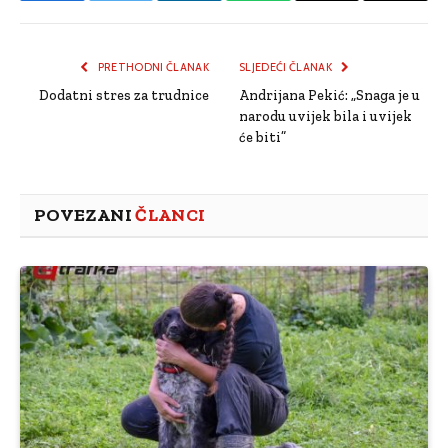
Link
PRETHODNI ČLANAK
SLJEDEĆI ČLANAK
Dodatni stres za trudnice
Andrijana Pekić: „Snaga je u
narodu uvijek bila i uvijek
će biti”
POVEZANI
ČLANCI