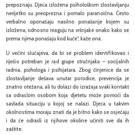
prepoznaju. Djeca izložena psihološkom zlostavljanju
nerijetko su preoprezna i pomalo paranoična. Često
verbalno oponašaju nasilno ponašanje kojem su
izložena, odnosno reaguju na vršnjake onako kako se
prema njima ponašaju kod kuće“, kaže ona.
U većini slučajeva, da bi se problem identifikovao i
riješio potreban je rad grupe stručnjaka – socijalnih
radnia, psihologa i psihijatara. Zbog činjenice da se
zlostavljanje dešava unutar porodice, prevencija je
znatno otežana, ali tu dolazi do izražaja svaki kontakt
sa odraslom osobom koja djetetu može pomoći da
savlada situaciju u kojoj se nalazi. Djeca u takvim
okolnostima moraju znati da je bitno kako se osjećaju
i da će odrasli iz njihove okoline učiniti sve da ih
zaštite.