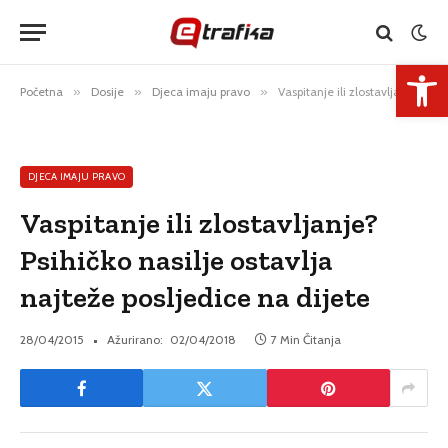
Open 
Početna
»
Dosije
»
Djeca imaju pravo
»
Vaspitanje ili zlostavljanje? Psihičko nasilje ostavlja najteže posljedice na dijete
DJECA IMAJU PRAVO
Vaspitanje ili zlostavljanje?
Psihičko nasilje ostavlja
najteže posljedice na dijete
28/04/2015
Ažurirano:
02/04/2018
7 Min Čitanja