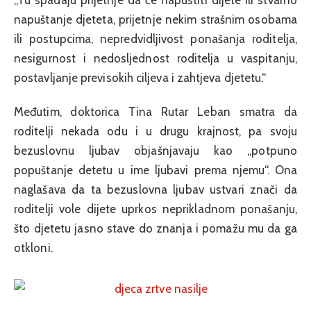
„Tu spadaju prijetnje da će napustiti dijete ili stvarno
napuštanje djeteta, prijetnje nekim strašnim osobama
ili postupcima, nepredvidljivost ponašanja roditelja,
nesigurnost i nedosljednost roditelja u vaspitanju,
postavljanje previsokih ciljeva i zahtjeva djetetu.“
Međutim, doktorica Tina Rutar Leban smatra da
roditelji nekada odu i u drugu krajnost, pa svoju
bezuslovnu ljubav objašnjavaju kao „potpuno
popuštanje detetu u ime ljubavi prema njemu“. Ona
naglašava da ta bezuslovna ljubav ustvari znači da
roditelji vole dijete uprkos neprikladnom ponašanju,
što djetetu jasno stave do znanja i pomažu mu da ga
otkloni.