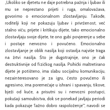
„Ukoliko se djetetu ne daje potrebna pažnja i ljubav ili
mu se neprestano prijeti i ruga, omalovažava,
govorimo o emocionalnom zlostavljanju. Takođe,
roditelji koji ne pokazuju ljubav i privrženost, već
stalno viču, prijete i kritikuju dijete, tako emocionalno
zlostavljaju svoje dijete, te ono gubi povjerenje u sebe
i postaje nervozno i povučeno. Emocionalno
zlostavljanje je oblik nasilja koji ostavlja najviše traga
na žrtvi nasilja. Što je dugotrajnije, ono je čak
destruktivnije od fizičkog nasilja. Psihički maltretirano
dijete je potišteno, ima slabu socijalnu komunikaciju,
nezainteresovano je za igru, često povučeno ili
agresivno, ima poremećaje u ishrani i spavanju, tikove,
bježi od kuće, a prisutni su i nervozni postupci,
pokušaji samoubistva, dok se ponekad javljaju periodi
kada pokazuje ‘lažno dobro raspoloženje'“, navodi se