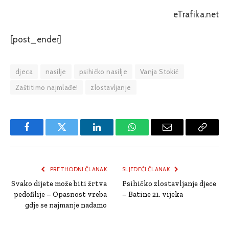
eTrafika.net
[post_ender]
djeca
nasilje
psihičko nasilje
Vanja Stokić
Zaštitimo najmlađe!
zlostavljanje
Facebook
Twitter
LinkedIn
WhatsApp
Email
Copy
Link
PRETHODNI ČLANAK
SLJEDEĆI ČLANAK
Svako dijete može biti žrtva
Psihičko zlostavljanje djece
pedofilije – Opasnost vreba
– Batine 21. vijeka
gdje se najmanje nadamo