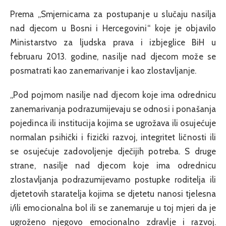
Prema „Smjernicama za postupanje u slučaju nasilja
nad djecom u Bosni i Hercegovini“ koje je objavilo
Ministarstvo za ljudska prava i izbjeglice BiH u
februaru 2013. godine, nasilje nad djecom može se
posmatrati kao zanemarivanje i kao zlostavljanje.
„Pod pojmom nasilje nad djecom koje ima odrednicu
zanemarivanja podrazumijevaju se odnosi i ponašanja
pojedinca ili institucija kojima se ugrožava ili osujećuje
normalan psihički i fizički razvoj, integritet ličnosti ili
se osujećuje zadovoljenje dječijih potreba. S druge
strane, nasilje nad djecom koje ima odrednicu
zlostavljanja podrazumijevamo postupke roditelja ili
djetetovih staratelja kojima se djetetu nanosi tjelesna
i/ili emocionalna bol ili se zanemaruje u toj mjeri da je
ugroženo njegovo emocionalno zdravlje i razvoj.