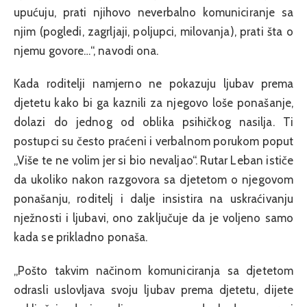
upućuju, prati njihovo neverbalno komuniciranje sa
njim (pogledi, zagrljaji, poljupci, milovanja), prati šta o
njemu govore…“, navodi ona.
Kada roditelji namjerno ne pokazuju ljubav prema
djetetu kako bi ga kaznili za njegovo loše ponašanje,
dolazi do jednog od oblika psihičkog nasilja. Ti
postupci su često praćeni i verbalnom porukom poput
„Više te ne volim jer si bio nevaljao“. Rutar Leban ističe
da ukoliko nakon razgovora sa djetetom o njegovom
ponašanju, roditelj i dalje insistira na uskraćivanju
nježnosti i ljubavi, ono zaključuje da je voljeno samo
kada se prikladno ponaša.
„Pošto takvim načinom komuniciranja sa djetetom
odrasli uslovljava svoju ljubav prema djetetu, dijete