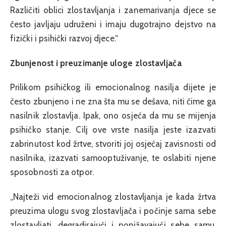
Različiti oblici zlostavljanja i zanemarivanja djece se
često javljaju udruženi i imaju dugotrajno dejstvo na
fizički i psihički razvoj djece.“
Zbunjenost i preuzimanje uloge zlostavljača
Prilikom psihičkog ili emocionalnog nasilja dijete je
često zbunjeno i ne zna šta mu se dešava, niti čime ga
nasilnik zlostavlja. Ipak, ono osjeća da mu se mijenja
psihičko stanje. Cilj ove vrste nasilja jeste izazvati
zabrinutost kod žrtve, stvoriti joj osjećaj zavisnosti od
nasilnika, izazvati samooptuživanje, te oslabiti njene
sposobnosti za otpor.
„Najteži vid emocionalnog zlostavljanja je kada žrtva
preuzima ulogu svog zlostavljača i počinje sama sebe
zlostavljati, degradirajući i ponižavajući sebe samu.