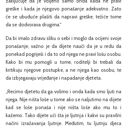
zaključuje da je voljeno samo onda kada ne pravi
greške i kada je njegovo ponašanje adekvatno. Zato
će se ubuduće plašiti da napravi greške, težiće tome
da se dodvorava drugima.“
Da bi imalo zdravu sliku o sebi i moglo da ocijeni svoje
ponašanje, važno je da dijete nauči da je u redu da
ponekad pogriješi i da to od njega ne pravi lošu osobu.
Kako bi mu pomogli u tome, roditelji bi trebali da
kritikuju njegove postupke, a ne njega kao osobu, te
da izbjegavaju vrijeđanje i napadanje djeteta.
„Recimo djetetu da ga volimo i onda kada smo ljuti na
njega. Nije ništa loše u tome ako se naljutimo na dijete
kad se loše ponaša i nije ništa loše ako mu to i
kažemo. Tako dijete uči šta je ljutnja i kakvi su pravilni
načini izražavanja ljutnje. Međutim, tu ljutnju djeca