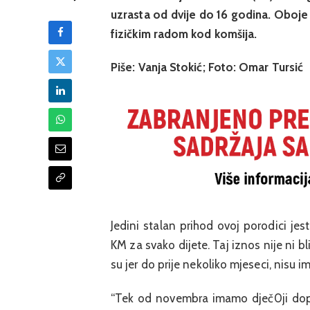
uzrasta od dvije do 16 godina. Oboje
fizičkim radom kod komšija.
Piše: Vanja Stokić; Foto: Omar Tursić
Jedini stalan prihod ovoj porodici je
KM za svako dijete. Taj iznos nije ni bl
su jer do prije nekoliko mjeseci, nisu i
“Tek od novembra imamo dječ0ji dopla