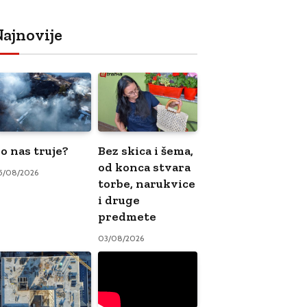
ajnovije
o nas truje?
Bez skica i šema,
od konca stvara
5/08/2026
torbe, narukvice
i druge
predmete
03/08/2026