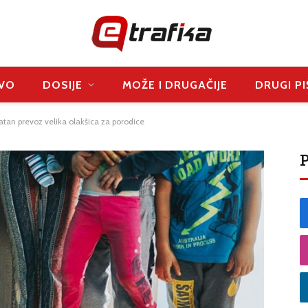
VO
DOSIJE
MOŽE I DRUGAČIJE
DRUGI PI
atan prevoz velika olakšica za porodice
P