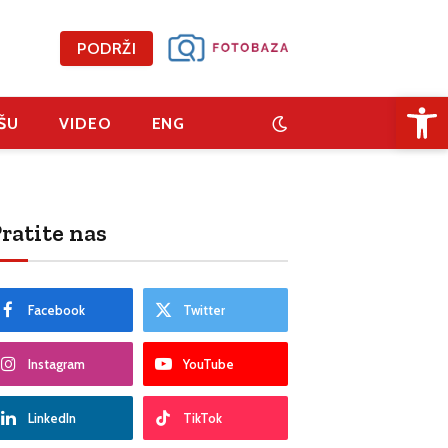
PODRŽI
Open 
ŠU
VIDEO
ENG
ratite nas
Facebook
Twitter
Instagram
YouTube
LinkedIn
TikTok