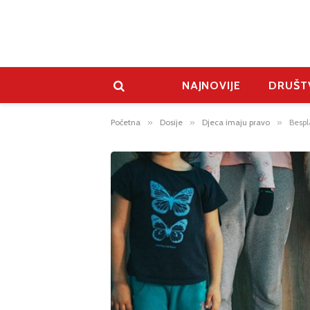
NAJNOVIJE
DRUŠT
Početna
»
Dosije
»
Djeca imaju pravo
»
Bespl