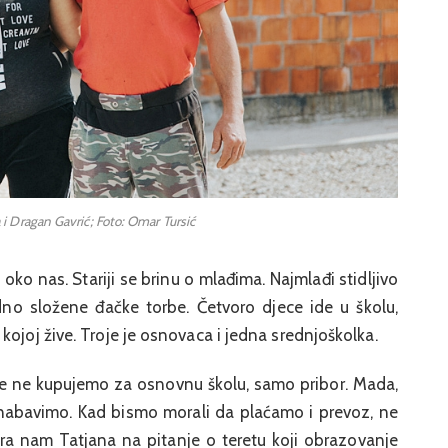
a i Dragan Gavrić; Foto: Omar Tursić
o nas. Stariji se brinu o mlađima. Najmlađi stidljivo
edno složene đačke torbe. Četvoro djece ide u školu,
kojoj žive. Troje je osnovaca i jedna srednjoškolka.
ige ne kupujemo za osnovnu školu, samo pribor. Mada,
abavimo. Kad bismo morali da plaćamo i prevoz, ne
a nam Tatjana na pitanje o teretu koji obrazovanje