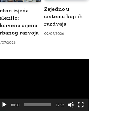
Zajedno u
eton izjeda
sistemu koji ih
elenilo:
razdvaja
krivena cijena
rbanog razvoja
02/07/2026
9/07/2026
ideo
ayer
00:00
12:52