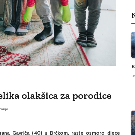
N
K
0
lika olakšica za porodice
itanja
agana Gavrića (40) u Brčkom, raste osmoro djece