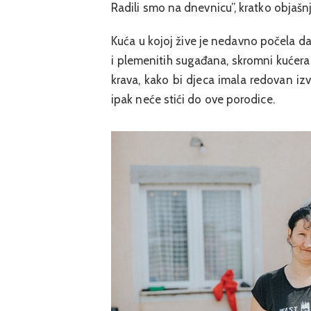
Radili smo na dnevnicu”, kratko objašn
Kuća u kojoj žive je nedavno počela da
i plemenitih sugađana, skromni kućerak 
krava, kako bi djeca imala redovan izv
ipak neće stići do ove porodice.