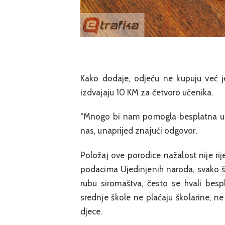
Kako dodaje, odjeću ne kupuju već j
izdvajaju 10 KM za četvoro učenika.
“Mnogo bi nam pomogla besplatna uži
nas, unaprijed znajući odgovor.
Položaj ove porodice nažalost nije rij
podacima Ujedinjenih naroda, svako 
rubu siromaštva, često se hvali bes
srednje škole ne plaćaju školarine, ne
djece.