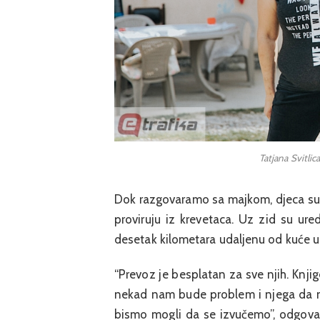
Tatjana Svitlic
Dok razgovaramo sa majkom, djeca su ok
proviruju iz krevetaca. Uz zid su ur
desetak kilometara udaljenu od kuće u 
“Prevoz je besplatan za sve njih. Knj
nekad nam bude problem i njega da n
bismo mogli da se izvučemo”, odgovar