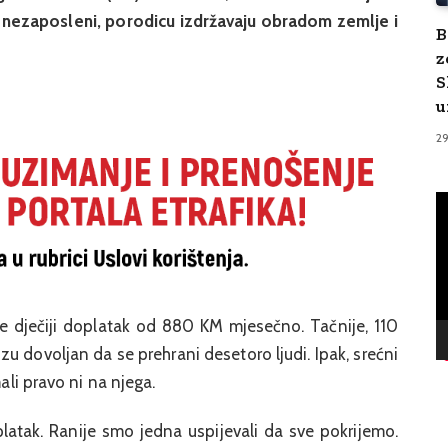
 nezaposleni, porodicu izdržavaju obradom zemlje i
B
z
S
u
2
V
Pl
ste dječiji doplatak od 880 KM mjesečno. Tačnije, 110
izu dovoljan da se prehrani desetoro ljudi. Ipak, srećni
mali pravo ni na njega.
tak. Ranije smo jedna uspijevali da sve pokrijemo.