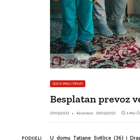
DJECA IMAJU PRAVO
Besplatan prevoz ve
27/06/2023
Ažurirano:
29/06/2023
6 Min Č
U domu Tatjane Svitlice (36) i Dr
PODIJELI