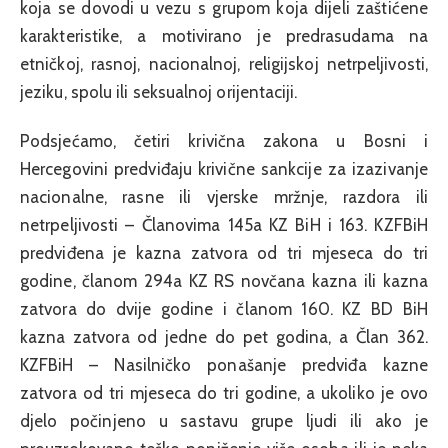
koja se dovodi u vezu s grupom koja dijeli zaštićene
karakteristike, a motivirano je predrasudama na
etničkoj, rasnoj, nacionalnoj, religijskoj netrpeljivosti,
jeziku, spolu ili seksualnoj orijentaciji.
Podsjećamo, četiri krivična zakona u Bosni i
Hercegovini predviđaju krivične sankcije za izazivanje
nacionalne, rasne ili vjerske mržnje, razdora ili
netrpeljivosti – Članovima 145a KZ BiH i 163. KZFBiH
predviđena je kazna zatvora od tri mjeseca do tri
godine, članom 294a KZ RS novčana kazna ili kazna
zatvora do dvije godine i članom 160. KZ BD BiH
kazna zatvora od jedne do pet godina, a Član 362.
KZFBiH – Nasilničko ponašanje predviđa kazne
zatvora od tri mjeseca do tri godine, a ukoliko je ovo
djelo počinjeno u sastavu grupe ljudi ili ako je