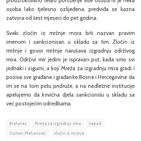
prouzrokovano teško poniženje više osoba ili je neka
osoba lako tjelesno ozlijeđena, predviđa se kazna
zatvora od šest mjeseci do pet godina.
Svaki zločin iz mržnje mora biti nazvan pravim
imenom i sankcionisan u skladu sa tim. Zločin iz
mržnje i govor mržnje narušava izgradnju održivog
mira. Održivi mir jedini je ispravan put, kada smo svi
jednaki i sigurni, a koji Mreža za izgradnju mira gradi i
poziva sve građane i građanke Bosne i Hercegovine da
im se na tom putu pridruže, a na nadležne institucije
apelujemo da krivična djela sankcionišu u skladu sa
već postojećim odredbama.
Bratunac
Mreža za izgradnju mira
napad
Osman Mehanović
zločin iz mržnje