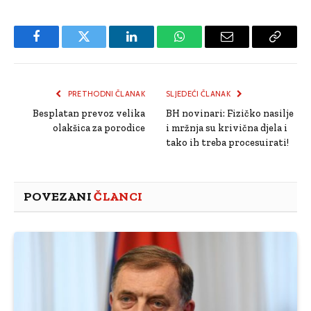
Facebook
Twitter
LinkedIn
WhatsApp
Email
Copy
Link
PRETHODNI ČLANAK
SLJEDEĆI ČLANAK
Besplatan prevoz velika
BH novinari: Fizičko nasilje
olakšica za porodice
i mržnja su krivična djela i
tako ih treba procesuirati!
POVEZANI
ČLANCI