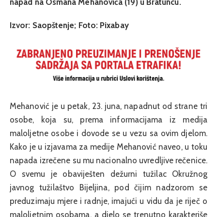
napad na Osmana Mehanovića (19) u Bratuncu.
Izvor: Saopštenje; Foto: Pixabay
Mehanović je u petak, 23. juna, napadnut od strane tri
osobe, koja su, prema informacijama iz medija
maloljetne osobe i dovode se u vezu sa ovim djelom.
Kako je u izjavama za medije Mehanović naveo, u toku
napada izrečene su mu nacionalno uvredljive rečenice.
O svemu je obaviješten dežurni tužilac Okružnog
javnog tužilaštvo Bijeljina, pod čijim nadzorom se
preduzimaju mjere i radnje, imajući u vidu da je riječ o
maloljetnim osobama, a djelo se trenutno karakteriše