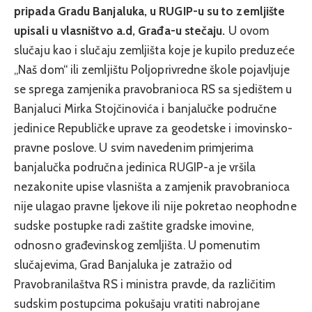
pripada Gradu Banjaluka, u RUGIP-u su to zemljište
upisali u vlasništvo a.d, Građa-u stečaju.
U ovom
slučaju kao i slučaju zemljišta koje je kupilo preduzeće
„Naš dom“ ili zemljištu Poljoprivredne škole pojavljuje
se sprega zamjenika pravobranioca RS sa sjedištem u
Banjaluci Mirka Stojčinovića i banjalučke područne
jedinice Republičke uprave za geodetske i imovinsko-
pravne poslove. U svim navedenim primjerima
banjalučka područna jedinica RUGIP-a je vršila
nezakonite upise vlasništa a zamjenik pravobranioca
nije ulagao pravne ljekove ili nije pokretao neophodne
sudske postupke radi zaštite gradske imovine,
odnosno građevinskog zemljišta. U pomenutim
slučajevima, Grad Banjaluka je zatražio od
Pravobranilaštva RS i ministra pravde, da različitim
sudskim postupcima pokušaju vratiti nabrojane