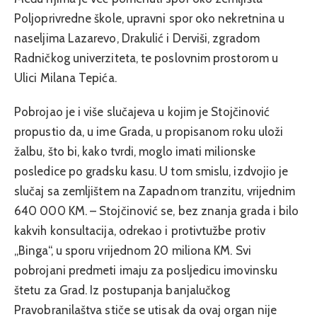
Poljoprivredne škole, upravni spor oko nekretnina u
naseljima Lazarevo, Drakulić i Derviši, zgradom
Radničkog univerziteta, te poslovnim prostorom u
Ulici Milana Tepića.
Pobrojao je i više slučajeva u kojim je Stojčinović
propustio da, u ime Grada, u propisanom roku uloži
žalbu, što bi, kako tvrdi, moglo imati milionske
posledice po gradsku kasu. U tom smislu, izdvojio je
slučaj sa zemljištem na Zapadnom tranzitu, vrijednim
640 000 KM. – Stojčinović se, bez znanja grada i bilo
kakvih konsultacija, odrekao i protivtužbe protiv
„Binga“, u sporu vrijednom 20 miliona KM. Svi
pobrojani predmeti imaju za posljedicu imovinsku
štetu za Grad. Iz postupanja banjalučkog
Pravobranilaštva stiče se utisak da ovaj organ nije