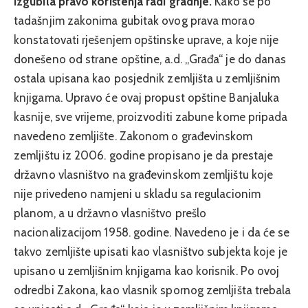
izgubila pravo korištenja radi gradnje.
Kako se po
tadašnjim zakonima gubitak ovog prava morao
konstatovati rješenjem opštinske uprave, a koje nije
donešeno od strane opštine, a.d. „Građa“ je do danas
ostala upisana kao posjednik zemljišta u zemljišnim
knjigama. Upravo će ovaj propust opštine Banjaluka
kasnije, sve vrijeme, proizvoditi zabune kome pripada
navedeno zemljište. Zakonom o građevinskom
zemljištu iz 2006. godine propisano je da prestaje
državno vlasništvo na građevinskom zemljištu koje
nije privedeno namjeni u skladu sa regulacionim
planom, a u državno vlasništvo prešlo
nacionalizacijom 1958. godine. Navedeno je i da će se
takvo zemljište upisati kao vlasništvo subjekta koje je
upisano u zemljišnim knjigama kao korisnik. Po ovoj
odredbi Zakona, kao vlasnik spornog zemljišta trebala