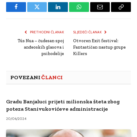
Facebook
Twitter
LinkedIn
WhatsApp
Email
Copy
Link
PRETHODNI ČLANAK
SLJEDEĆI ČLANAK
Tús Nua – čudesan spoj
Otvoren Exit festival:
anđeoskih glasova i
Fantastičan nastup grupe
psihodelije
Killers
POVEZANI
ČLANCI
Gradu Banjaluci prijeti milionska šteta zbog
poteza Stanivukovićeve administracije
20/06/2024