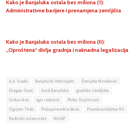
Kako je Banjaluka ostala bez miliona (1):
Administrativne barijere i prenamjena zemljišta
Kako je Banjaluka ostala bez miliona (II):
„Oproštena“ divlja gradnja i naknadna legalizacija
a.d. Građa
Banjalučki Velesajam
Danijela Novaković
Dragan Čavić
Grad Banjaluka
gradsko zemljište
Grčka ulica
igor radojičić
Mirko Stojčinović
Ognjen Tešić
Poljoprivredna škola
Pravobranilaštvo RS
Radnički univerzitet
RUGIP