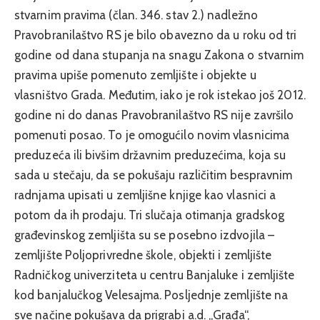
stvarnim pravima (član. 346. stav 2.) nadležno
Pravobranilaštvo RS je bilo obavezno da u roku od tri
godine od dana stupanja na snagu Zakona o stvarnim
pravima upiše pomenuto zemljište i objekte u
vlasništvo Grada. Međutim, iako je rok istekao još 2012.
godine ni do danas Pravobranilaštvo RS nije završilo
pomenuti posao. To je omogućilo novim vlasnicima
preduzeća ili bivšim državnim preduzećima, koja su
sada u stečaju, da se pokušaju različitim bespravnim
radnjama upisati u zemljišne knjige kao vlasnici a
potom da ih prodaju. Tri slučaja otimanja gradskog
građevinskog zemljišta su se posebno izdvojila –
zemljište Poljoprivredne škole, objekti i zemljište
Radničkog univerziteta u centru Banjaluke i zemljište
kod banjalučkog Velesajma. Posljednje zemljište na
sve načine pokušava da prigrabi a.d. „Građa“,