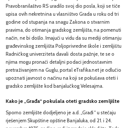
Pravobranilaštvo RS uradilo svoj dio posla, koji se tiče
upisa ovih nekretnina u vlasništvo Grada u roku od tri
godine od stupanja na snagu Zakona o stvarnim
pravima, do otimanja gradskog zemljišta, na pomenuti
način, ne bi došlo. Imajući u vidu da su mediji otimanju
građevinskog zemljišta Poljoprivredne škole i zemljištu
Radničkog univerziteta davali dosta pažnje, te se o
njima mogu pronaći detaljni podaci jednostavnim
pretraživanjem na Guglu, portal eTrafika.net je odlučio
upoznati javnost o načinu na koji se pokušava oteti i
gradsko zemljište kod banjalučkog Velesajma.
Kako je „Građa“ pokušala oteti gradsko zemljište
Sporno zemljište dodjeljeno je a.d. „Građi“ u stečaju
rješenjem Skupštine opštine Banjaluka, od 21. i 24.