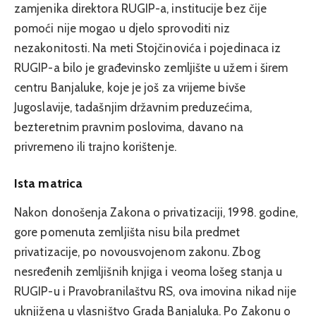
zamjenika direktora RUGIP-a, institucije bez čije
pomoći nije mogao u djelo sprovoditi niz
nezakonitosti. Na meti Stojčinovića i pojedinaca iz
RUGIP-a bilo je građevinsko zemljište u užem i širem
centru Banjaluke, koje je još za vrijeme bivše
Jugoslavije, tadašnjim državnim preduzećima,
bezteretnim pravnim poslovima, davano na
privremeno ili trajno korištenje.
Ista matrica
Nakon donošenja Zakona o privatizaciji, 1998. godine,
gore pomenuta zemljišta nisu bila predmet
privatizacije, po novousvojenom zakonu. Zbog
nesređenih zemljišnih knjiga i veoma lošeg stanja u
RUGIP-u i Pravobranilaštvu RS, ova imovina nikad nije
uknjižena u vlasništvo Grada Banjaluka. Po Zakonu o