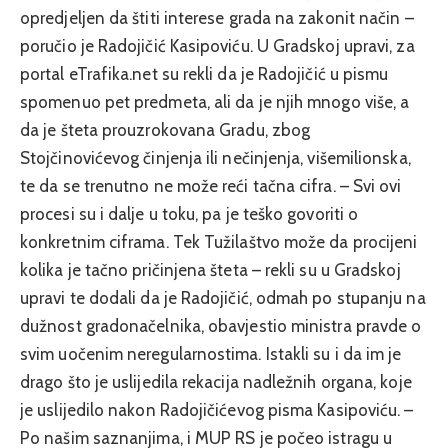
opredjeljen da štiti interese grada na zakonit način –
poručio je Radojičić Kasipoviću. U Gradskoj upravi, za
portal eTrafika.net su rekli da je Radojičić u pismu
spomenuo pet predmeta, ali da je njih mnogo više, a
da je šteta prouzrokovana Gradu, zbog
Stojčinovićevog činjenja ili nečinjenja, višemilionska,
te da se trenutno ne može reći tačna cifra. – Svi ovi
procesi su i dalje u toku, pa je teško govoriti o
konkretnim ciframa. Tek Tužilaštvo može da procijeni
kolika je tačno pričinjena šteta – rekli su u Gradskoj
upravi te dodali da je Radojičić, odmah po stupanju na
dužnost gradonačelnika, obavjestio ministra pravde o
svim uočenim neregularnostima. Istakli su i da im je
drago što je uslijedila rekacija nadležnih organa, koje
je uslijedilo nakon Radojičićevog pisma Kasipoviću. –
Po našim saznanjima, i MUP RS je počeo istragu u