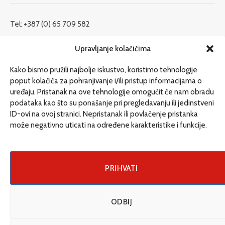
Tel: +387 (0) 65 709 582
redakcija@etrafika.net
Upravljanje kolačićima
www.etrafika.net
Kako bismo pružili najbolje iskustvo, koristimo tehnologije
poput kolačića za pohranjivanje i/ili pristup informacijama o
uređaju. Pristanak na ove tehnologije omogućit će nam obradu
Dosije
podataka kao što su ponašanje pri pregledavanju ili jedinstveni
Drugi pišu
ID-ovi na ovoj stranici. Nepristanak ili povlačenje pristanka
može negativno uticati na određene karakteristike i funkcije.
Društvo
Magazin
Može i drugačije
PRIHVATI
ENG
ODBIJ