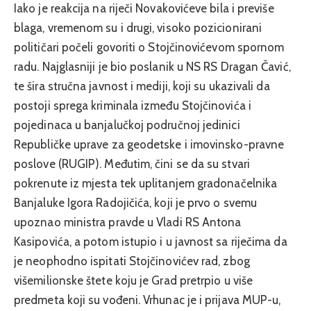
Iako je reakcija na riječi Novakovićeve bila i previše
blaga, vremenom su i drugi, visoko pozicionirani
političari počeli govoriti o Stojčinovićevom spornom
radu. Najglasniji je bio poslanik u NS RS Dragan Čavić,
te šira stručna javnost i mediji, koji su ukazivali da
postoji sprega kriminala između Stojčinovića i
pojedinaca u banjalučkoj područnoj jedinici
Republičke uprave za geodetske i imovinsko-pravne
poslove (RUGIP). Međutim, čini se da su stvari
pokrenute iz mjesta tek uplitanjem gradonačelnika
Banjaluke Igora Radojičića, koji je prvo o svemu
upoznao ministra pravde u Vladi RS Antona
Kasipovića, a potom istupio i u javnost sa riječima da
je neophodno ispitati Stojčinovićev rad, zbog
višemilionske štete koju je Grad pretrpio u više
predmeta koji su vođeni. Vrhunac je i prijava MUP-u,