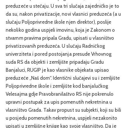
preduzeće u stečaju. U sva tri slučaja zajedničko je to
da su, nakon privatizacije, novi vlasnici preduzeća (a u
slučaju Poljoprivredne škole njen direktor), poslije
nekoliko godina uspjeli imovinu, koja je Zakonom o
stvarnm pravima pripala Gradu, upisati u vlasništvo
privatizovanih preduzeća. U slučaju Radničkog
univerziteta i pored postojanja presude Vrhovnog
suda RS da objekti i zemljište pripadaju Gradu
Banjaluci, RUGIP je kao vlasnike objekata upisao
preduzeće „Naš dom“. Identični slučajevi su i zemljište
Poljoprivredne škole i zemljište kod banjalučkog
Velesajma gdje Pravobranilaštvo RS nije pokrenulo
upravni postupak za upis pomenutih nekretnina u
vlasništvo Grada. Takav propust su subjekti, koji su bili
u posjedu pomenutih nekretnina, uspjeli nezakonito
upisati u zemljišne knjige kao svoje vlasništvo. Da je