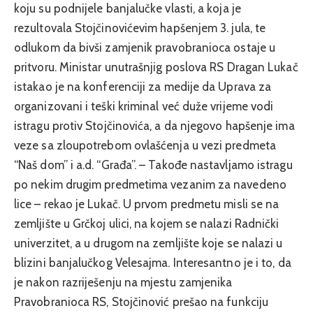
koju su podnijele banjalučke vlasti, a koja je
rezultovala Stojčinovićevim hapšenjem 3. jula, te
odlukom da bivši zamjenik pravobranioca ostaje u
pritvoru. Ministar unutrašnjig poslova RS Dragan Lukač
istakao je na konferenciji za medije da Uprava za
organizovani i teški kriminal već duže vrijeme vodi
istragu protiv Stojčinovića, a da njegovo hapšenje ima
veze sa zloupotrebom ovlašćenja u vezi predmeta
“Naš dom” i a.d. “Građa”. – Takođe nastavljamo istragu
po nekim drugim predmetima vezanim za navedeno
lice – rekao je Lukač. U prvom predmetu misli se na
zemljište u Grčkoj ulici, na kojem se nalazi Radnički
univerzitet, a u drugom na zemljište koje se nalazi u
blizini banjalučkog Velesajma. Interesantno je i to, da
je nakon razriješenju na mjestu zamjenika
Pravobranioca RS, Stojčinović prešao na funkciju