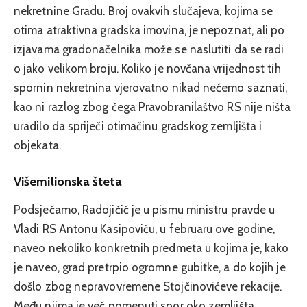
nekretnine Gradu. Broj ovakvih slučajeva, kojima se
otima atraktivna gradska imovina, je nepoznat, ali po
izjavama gradonačelnika može se naslutiti da se radi
o jako velikom broju. Koliko je novčana vrijednost tih
spornin nekretnina vjerovatno nikad nećemo saznati,
kao ni razlog zbog čega Pravobranilaštvo RS nije ništa
uradilo da spriječi otimačinu gradskog zemljišta i
objekata.
Višemilionska šteta
Podsjećamo, Radojičić je u pismu ministru pravde u
Vladi RS Antonu Kasipoviću, u februaru ove godine,
naveo nekoliko konkretnih predmeta u kojima je, kako
je naveo, grad pretrpio ogromne gubitke, a do kojih je
došlo zbog nepravovremene Stojčinovićeve rekacije.
Među njima je već pomenuti spor oko zemljišta