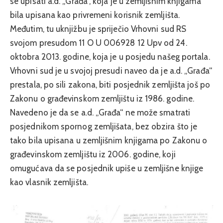
se upisati a.d. „Građa“, koja je u zemljišnim knjigama
bila upisana kao privremeni korisnik zemljišta.
Međutim, tu uknjižbu je spriječio Vrhovni sud RS
svojom presudom 11 O U 006928 12 Upv od 24.
oktobra 2013. godine, koja je u posjedu našeg portala.
Vrhovni sud je u svojoj presudi naveo da je a.d. „Građa“
prestala, po sili zakona, biti posjednik zemljišta još po
Zakonu o građevinskom zemljištu iz 1986. godine.
Navedeno je da se a.d. „Građa“ ne može smatrati
posjednikom spornog zemljišata, bez obzira što je
tako bila upisana u zemljišnim knjigama po Zakonu o
građevinskom zemljištu iz 2006. godine, koji
omugućava da se posjednik upiše u zemljišne knjige
kao vlasnik zemljišta.