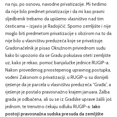
na nju, po osnovu, navodne privatizacije. Mi tvrdimo
da nije bilo predmet privatizacije i da mi kao pravni
sljedbenik trebamo da upišemo vlasništvo nad tim
česticama – izjavio je Radojičić. Sporno zemljište i nije
moglo biti predmetom privatizacije s obzirom na to da
nije bilo u vlasništvu preduzeća koje se privatizuje.
Gradonačelnik je pisao Okružnom privrednom sudu
kako bi upozorio da se Gradu pokušava oteti zemljište
uz, kako je rekao, pomoć banjalučke jednice RUGIP-a.
Nakon provedenog prvostepenog upravnog postupka,
vođeni Zakonom o privatizaciji, u RUGIP-u su donijeli
rješenje da je parcela u vlasništvu preduzeća “Građa”, a
rješenje je postalo pravosnažno krajem januara. Žalba
grada je odbačena, ali su se iz Gradske uprave žalili još
jednom, te trenutno čekaju odluku RUGIP-a.
Iako
postoji pravosnažna sudska presuda da zemljište