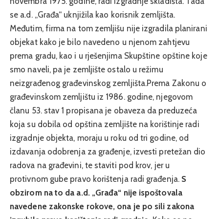
novembra 1975. godine, radi izgradnje skladišta. Tada
se a.d. „Građa“ uknjižila kao korisnik zemljišta.
Međutim, firma na tom zemljišu nije izgradila planirani
objekat kako je bilo navedeno u njenom zahtjevu
prema gradu, kao i u rješenjima Skupštine opštine koje
smo naveli, pa je zemljište ostalo u režimu
neizgrađenog građevinskog zemljišta.Prema Zakonu o
građevinskom zemljištu iz 1986. godine, njegovom
članu 53. stav 1 propisana je obaveza da preduzeća
koja su dobila od opština zemljište na korištinje radi
izgradnje objekta, moraju u roku od tri godine, od
izdavanja odobrenja za građenje, izvesti pretežan dio
radova na građevini, te staviti pod krov, jer u
protivnom gube pravo korištenja radi građenja.
S
obzirom na to da a.d. „Građa“ nije ispoštovala
navedene zakonske rokove, ona je po sili zakona