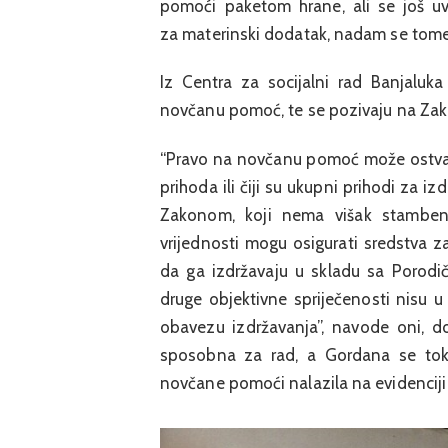
pomoći paketom hrane, ali se još uv
za materinski dodatak, nadam se tome
Iz Centra za socijalni rad Banjaluk
novčanu pomoć, te se pozivaju na Zakon
“Pravo na novčanu pomoć može ostvari
prihoda ili čiji su ukupni prihodi za
Zakonom, koji nema višak stambeno
vrijednosti mogu osigurati sredstva z
da ga izdržavaju u skladu sa Porodič
druge objektivne spriječenosti nisu u
obavezu izdržavanja”, navode oni, d
sposobna za rad, a Gordana se toko
novčane pomoći nalazila na evidenciji