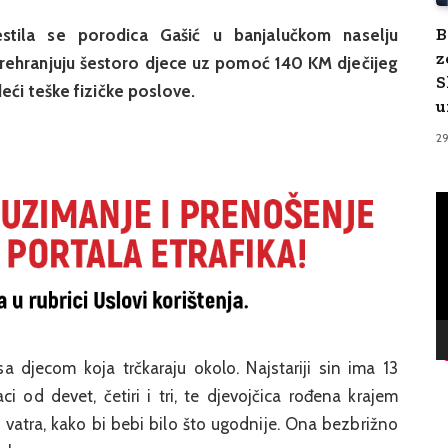
B
stila se porodica Gašić u banjalučkom naselju
z
 prehranjuju šestoro djece uz pomoć 140 KM dječijeg
S
deći teške fizičke poslove.
u
2
V
Pl
a djecom koja trčkaraju okolo. Najstariji sin ima 13
ci od devet, četiri i tri, te djevojčica rođena krajem
ži vatra, kako bi bebi bilo što ugodnije. Ona bezbrižno