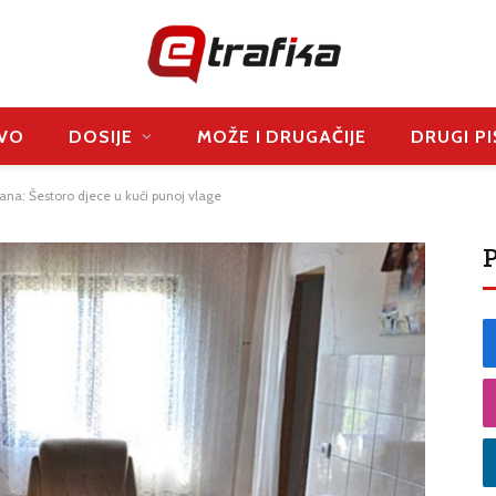
VO
DOSIJE
MOŽE I DRUGAČIJE
DRUGI PI
ana: Šestoro djece u kući punoj vlage
P