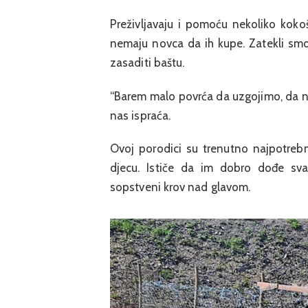
Preživljavaju i pomoću nekoliko kokoški
nemaju novca da ih kupe. Zatekli smo
zasaditi baštu.
“Barem malo povrća da uzgojimo, da 
nas ispraća.
Ovoj porodici su trenutno najpotrebn
djecu. Ističe da im dobro dođe sva
sopstveni krov nad glavom.