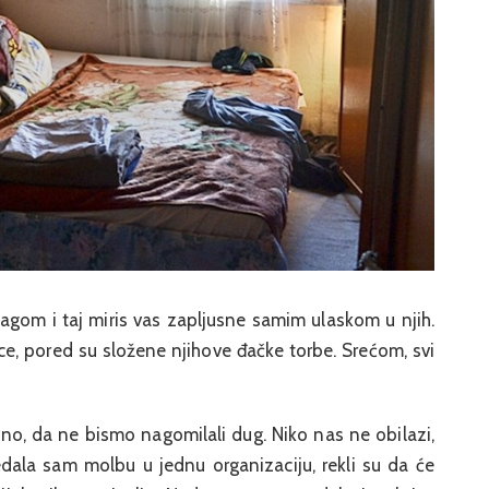
gom i taj miris vas zapljusne samim ulaskom u njih.
ce, pored su složene njihove đačke torbe. Srećom, svi
o, da ne bismo nagomilali dug. Niko nas ne obilazi,
edala sam molbu u jednu organizaciju, rekli su da će