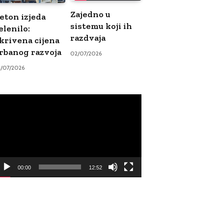
Zajedno u
eton izjeda
sistemu koji ih
elenilo:
razdvaja
krivena cijena
rbanog razvoja
02/07/2026
9/07/2026
ideo
ayer
00:00
12:52