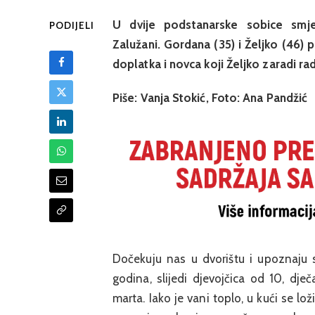
U dvije podstanarske sobice smje
PODIJELI
Zalužani. Gordana (35) i Željko (46)
doplatka i novca koji Željko zaradi ra
Piše: Vanja Stokić, Foto: Ana Pandžić
Dočekuju nas u dvorištu i upoznaju s
godina, slijedi djevojčica od 10, dječa
marta. Iako je vani toplo, u kući se lo