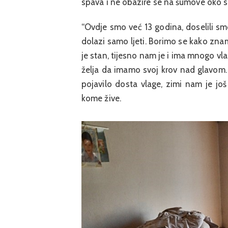
spava i ne obazire se na šumove oko s
“Ovdje smo već 13 godina, doselili sm
dolazi samo ljeti. Borimo se kako zna
je stan, tijesno nam je i ima mnogo vl
želja da imamo svoj krov nad glavom. 
pojavilo dosta vlage, zimi nam je jo
kome žive.