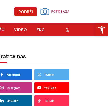
PODRŽI
Open 
ŠU
VIDEO
ENG
ratite nas
Facebook
Twitter
Instagram
YouTube
LinkedIn
TikTok