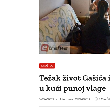
DRUŠTVO
Težak život Gašića 
u kući punoj vlage
16/04/2019
Ažurirano:
19/04/2019
3 Min Či