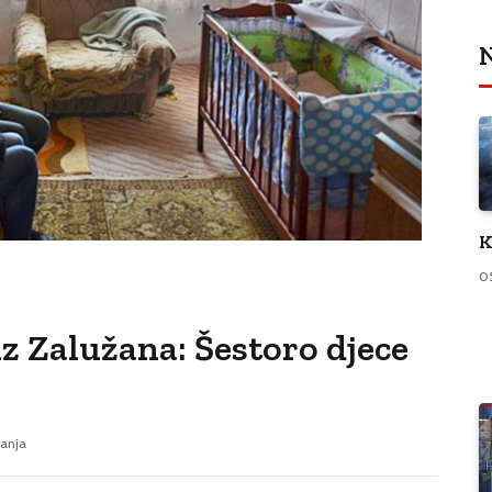
N
K
0
iz Zalužana: Šestoro djece
tanja