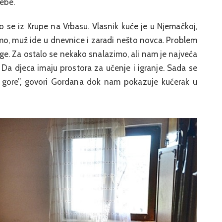
ebe.
o se iz Krupe na Vrbasu. Vlasnik kuće je u Njemačkoj,
mo, muž ide u dnevnice i zaradi nešto novca. Problem
age. Za ostalo se nekako snalazimo, ali nam je najveća
Da djeca imaju prostora za učenje i igranje. Sada se
š gore”, govori Gordana dok nam pokazuje kućerak u