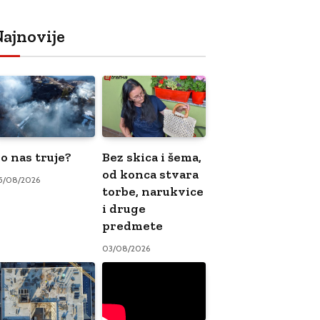
ajnovije
o nas truje?
Bez skica i šema,
od konca stvara
5/08/2026
torbe, narukvice
i druge
predmete
03/08/2026