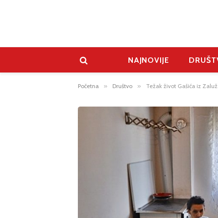
NAJNOVIJE
DRUŠT
Početna
»
Društvo
»
Težak život Gašića iz Zaluž