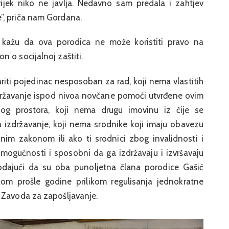
ijek niko ne javlja. Nedavno sam predala i zahtjev
”, priča nam Gordana.
a kažu da ova porodica ne može koristiti pravo na
 o socijalnoj zaštiti.
ti pojedinac nesposoban za rad, koji nema vlastitih
 izdržavanje ispod nivoa novčane pomoći utvrđene ovim
g prostora, koji nema drugu imovinu iz čije se
a izdržavanje, koji nema srodnike koji imaju obavezu
nim zakonom ili ako ti srodnici zbog invalidnosti i
 mogućnosti i sposobni da ga izdržavaju i izvršavaju
odajući da su oba punoljetna člana porodice Gašić
m prošle godine prilikom regulisanja jednokratne
 Zavoda za zapošljavanje.