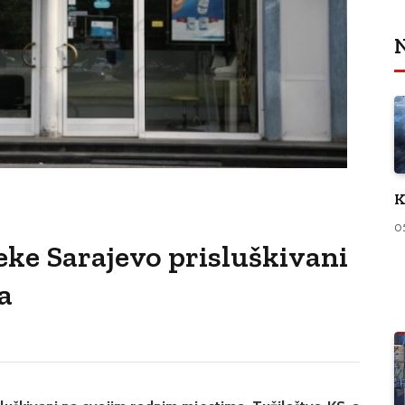
N
K
0
eke Sarajevo prisluškivani
a