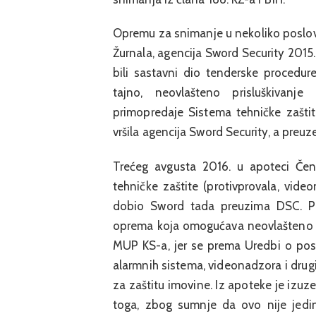
Opremu za snimanje u nekoliko poslovn
Žurnala, agencija Sword Security 2015
bili sastavni dio tenderske procedur
tajno, neovlašteno prisluškivanj
primopredaje Sistema tehničke zaštit
vršila agencija Sword Security, a preuz
Trećeg avgusta 2016. u apoteci Čeng
tehničke zaštite (protivprovala, vid
dobio Sword tada preuzima DSC. Pri
oprema koja omogućava neovlašteno pr
MUP KS-a, jer se prema Uredbi o posl
alarmnih sistema, videonadzora i drugih
za zaštitu imovine. Iz apoteke je izuz
toga, zbog sumnje da ovo nije jedin