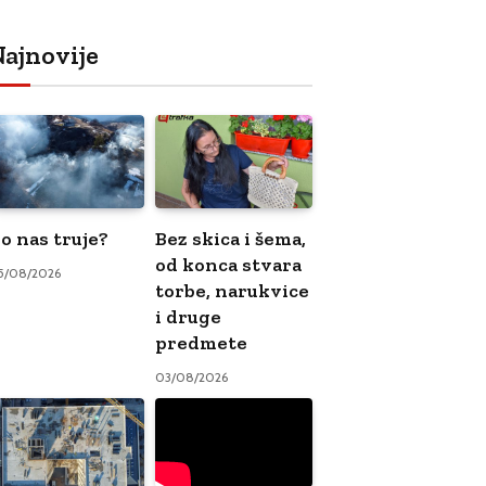
ajnovije
o nas truje?
Bez skica i šema,
od konca stvara
5/08/2026
torbe, narukvice
i druge
predmete
03/08/2026