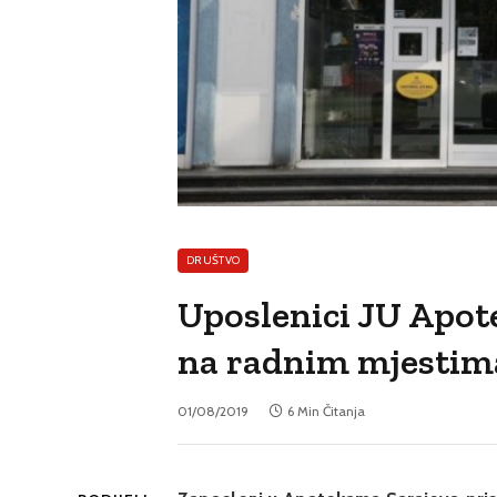
DRUŠTVO
Uposlenici JU Apot
na radnim mjestim
01/08/2019
6 Min Čitanja