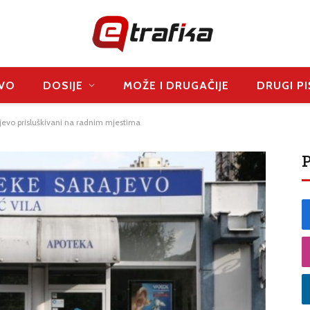
VO
DOSIJE
MOŽE I DRUGAČIJE
DRUGI PI
jevo prisluškivani na radnim mjestima
P