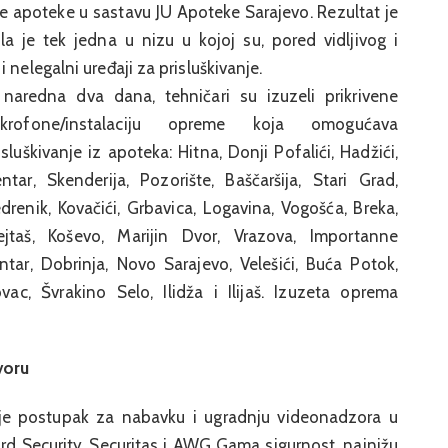
ale apoteke u sastavu JU Apoteke Sarajevo. Rezultat je
la je tek jedna u nizu u kojoj su, pored vidljivog i
 nelegalni uređaji za prisluškivanje.
naredna dva dana, tehničari su izuzeli prikrivene
ikrofone/instalaciju opreme koja omogućava
isluškivanje iz apoteka: Hitna, Donji Pofalići, Hadžići,
ntar, Skenderija, Pozorište, Baščaršija, Stari Grad,
drenik, Kovačići, Grbavica, Logavina, Vogošća, Breka,
jtaš, Koševo, Marijin Dvor, Vrazova, Importanne
ntar, Dobrinja, Novo Sarajevo, Velešići, Buća Potok,
vac, Švrakino Selo, Ilidža i Ilijaš. Izuzeta oprema
voru
e postupak za nabavku i ugradnju videonadzora u
rd Security, Securitas i AWG Gama sigurnost, najnižu