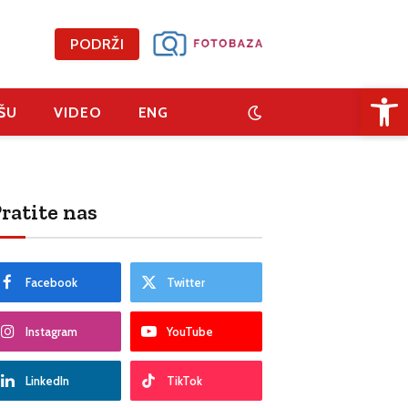
PODRŽI
Open 
ŠU
VIDEO
ENG
ratite nas
Facebook
Twitter
Instagram
YouTube
LinkedIn
TikTok