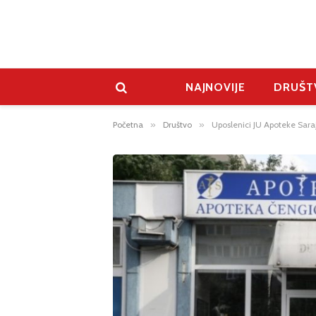
NAJNOVIJE
DRUŠT
Početna
»
Društvo
»
Uposlenici JU Apoteke Sara