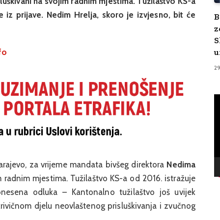
uškivani na svojim radnim mjestima. Tužilaštvo KS-a
 iz prijave. Nedim Hrelja, skoro je izvjesno, bit će
B
z
S
u
fo
2
V
Pl
rajevo, za vrijeme mandata bivšeg direktora
Nedima
im radnim mjestima. Tužilaštvo KS-a od 2016. istražuje
onesena odluka – Kantonalno tužilaštvo još uvijek
ivičnom djelu neovlaštenog prisluškivanja i zvučnog