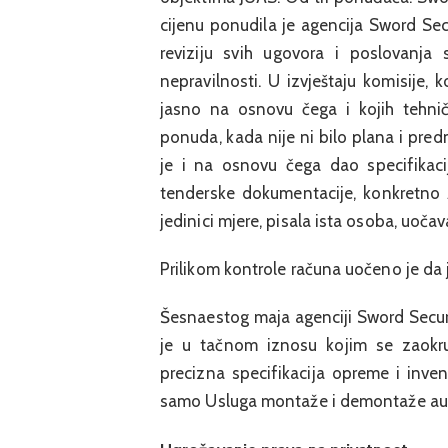
cijenu ponudila je agencija Sword Sec
reviziju svih ugovora i poslovanja
nepravilnosti. U izvještaju komisije, 
jasno na osnovu čega i kojih tehničk
ponuda, kada nije ni bilo plana i pred
je i na osnovu čega dao specifikac
tenderske dokumentacije, konkretno A
jedinici mjere, pisala ista osoba, uočav
Prilikom kontrole računa uočeno je da
Šesnaestog maja agenciji Sword Securit
je u tačnom iznosu kojim se zaokru
precizna specifikacija opreme i inv
samo Usluga montaže i demontaže aud