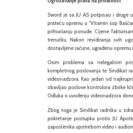
Ugrožavanje prava na privatnost
Sword je sa JU AS potpisao i druge u
prateću opremu u “Vitamin šop Baščarš
prihvatanju ponude. Cijene fakturisa
trenutku. Nakon revidiranja svih u
dostavljene račune, ugrađenu opremu i
Osim problema sa nelegalnim prisl
kompletnog poslovanja te Sindikat ra
videonadzora. Kao jedan od najkrupni
obavljao poslove kontrolora zbirke lič
Odluka o uvođenju videonadzora dones
Zbog toga je Sindikat radnika u zdra
pokretanje postupka protiv JU Apot
zaposlenika upotrebom video i audio