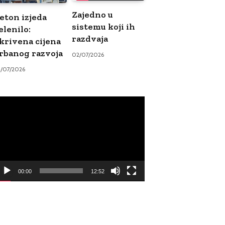
Zajedno u
eton izjeda
sistemu koji ih
elenilo:
razdvaja
krivena cijena
rbanog razvoja
02/07/2026
9/07/2026
ideo
ayer
00:00
12:52