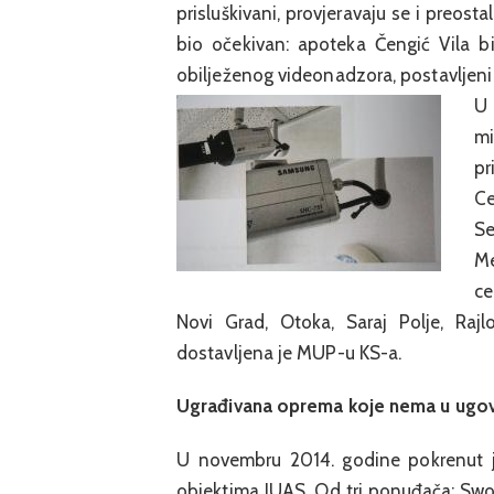
prisluškivani, provjeravaju se i preost
bio očekivan: apoteka Čengić Vila bi
obilježenog videonadzora, postavljeni i
U 
m
pr
Ce
Se
Me
ce
Novi Grad, Otoka, Saraj Polje, Rajlo
dostavljena je MUP-u KS-a.
Ugrađivana oprema koje nema u ugo
U novembru 2014. godine pokrenut j
objektima JUAS. Od tri ponuđača: Swo