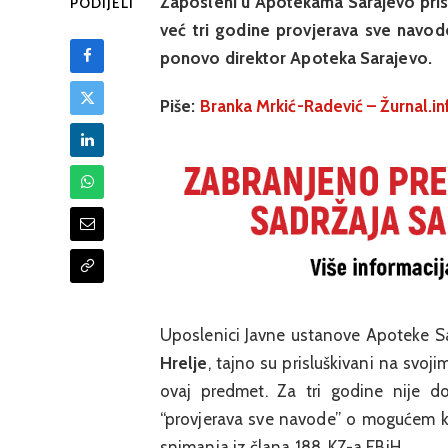
Zaposleni u Apotekama Sarajevo prisl
PODIJELI
već tri godine provjerava sve navode
ponovo direktor Apoteka Sarajevo.
Piše:
Branka Mrkić-Radević – Žurnal.in
Uposlenici Javne ustanove Apoteke Sa
Hrelje
, tajno su prisluškivani na svoj
ovaj predmet. Za tri godine nije d
“provjerava sve navode” o mogućem kr
snimanja iz člana 188. KZ-a FBiH.