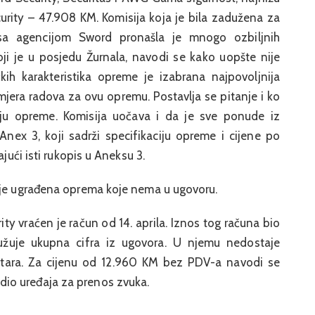
urity – 47.908 KM. Komisija koja je bila zadužena za
 sa agencijom Sword pronašla je mnogo ozbiljnih
koji je u posjedu Žurnala, navodi se kako uopšte nije
ih karakteristika opreme je izabrana najpovoljnija
mjera radova za ovu opremu. Postavlja se pitanje i ko
iju opreme. Komisija uočava i da je sve ponude iz
nex 3, koji sadrži specifikaciju opreme i cijene po
ajući isti rukopis u Aneksu 3.
 je ugrađena oprema koje nema u ugovoru.
y vraćen je račun od 14. aprila. Iznos tog računa bio
žuje ukupna cifra iz ugovora. U njemu nedostaje
entara. Za cijenu od 12.960 KM bez PDV-a navodi se
io uređaja za prenos zvuka.