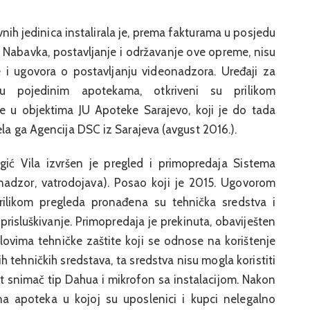
ih jedinica instalirala je, prema fakturama u posjedu
. Nabavka, postavljanje i održavanje ove opreme, nisu
e i ugovora o postavljanju videonadzora. Uređaji za
e u pojedinim apotekama, otkriveni su prilikom
e u objektima JU Apoteke Sarajevo, koji je do tada
ela ga Agencija DSC iz Sarajeva (avgust 2016.).
ić Vila izvršen je pregled i primopredaja Sistema
eonadzor, vatrodojava). Posao koji je 2015. Ugovorom
likom pregleda pronađena su tehnička sredstva i
isluškivanje. Primopredaja je prekinuta, obaviješten
ovima tehničke zaštite koji se odnose na korištenje
 tehničkih sredstava, ta sredstva nisu mogla koristiti
et snimač tip Dahua i mikrofon sa instalacijom. Nakon
a apoteka u kojoj su uposlenici i kupci nelegalno