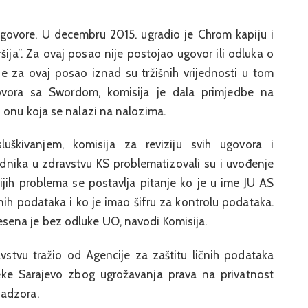
govore. U decembru 2015. ugradio je Chrom kapiju i
ija”. Za ovaj posao nije postojao ugovor ili odluka o
ne za ovaj posao iznad su tržišnih vrijednosti u tom
govora sa Swordom, komisija je dala primjedbe na
 onu koja se nalazi na nalozima.
uškivanjem, komisija za reviziju svih ugovora i
dnika u zdravstvu KS problematizovali su i uvođenje
jih problema se postavlja pitanje ko je u ime JU AS
nih podataka i ko je imao šifru za kontrolu podataka.
ena je bez odluke UO, navodi Komisija.
vstvu tražio od Agencije za zaštitu ličnih podataka
eke Sarajevo zbog ugrožavanja prava na privatnost
nadzora.