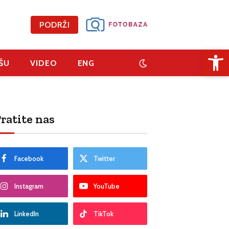
PODRŽI
Open 
ŠU
VIDEO
ENG
ratite nas
Facebook
Twitter
Instagram
YouTube
LinkedIn
TikTok