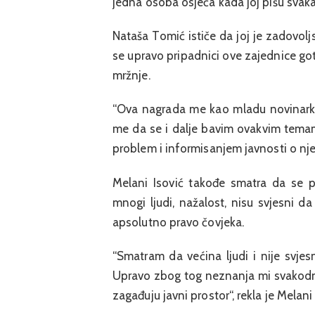
jedna osoba osjeća kada joj pišu svaka
Nataša Tomić ističe da joj je zadovolj
se upravo pripadnici ove zajednice g
mržnje.
“Ova nagrada me kao mladu novinarku
me da se i dalje bavim ovakvim tema
problem i informisanjem javnosti o njemu
Melani Isović takođe smatra da se pr
mnogi ljudi, nažalost, nisu svjesni da
apsolutno pravo čovjeka.
“Smatram da većina ljudi i nije svjes
Upravo zbog tog neznanja mi svakodne
zagađuju javni prostor“, rekla je Melani 