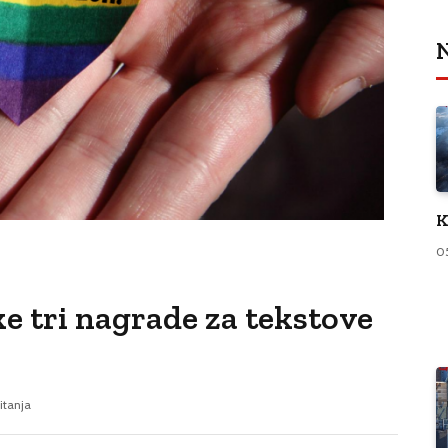
N
K
0
e tri nagrade za tekstove
itanja