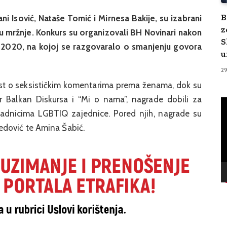
B
ni Isović, Nataše Tomić i Mirnesa Bakije, su izabrani
z
u mržnje. Konkurs su organizovali BH Novinari nakon
S
 2020, na kojoj se razgovaralo o smanjenju govora
u
2
ekst o seksističkim komentarima prema ženama, dok su
ar Balkan Diskursa i “Mi o nama”, nagrade dobili za
V
Pl
adnicima LGBTIQ zajednice. Pored njih, nagrade su
edović te Amina Šabić.