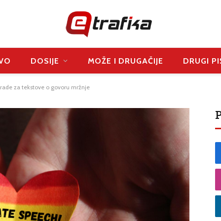
VO
DOSIJE
MOŽE I DRUGAČIJE
DRUGI PI
grade za tekstove o govoru mržnje
P