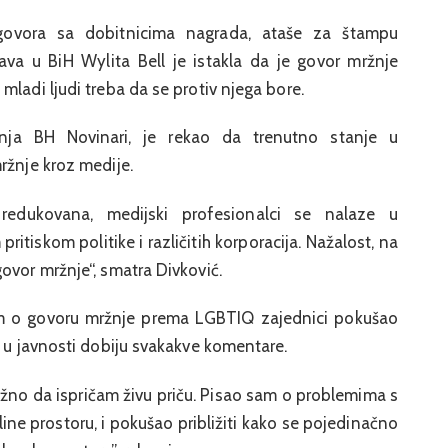
ovora sa dobitnicima nagrada, ataše za štampu
va u BiH Wylita Bell je istakla da je govor mržnje
mladi ljudi treba da se protiv njega bore.
enja BH Novinari, je rekao da trenutno stanje u
ržnje kroz medije.
 redukovana, medijski profesionalci se nalaze u
ritiskom politike i različitih korporacija. Nažalost, na
ovor mržnje“, smatra Divković.
tom o govoru mržnje prema LGBTIQ zajednici pokušao
a u javnosti dobiju svakakve komentare.
ažno da ispričam živu priču. Pisao sam o problemima s
ne prostoru, i pokušao približiti kako se pojedinačno