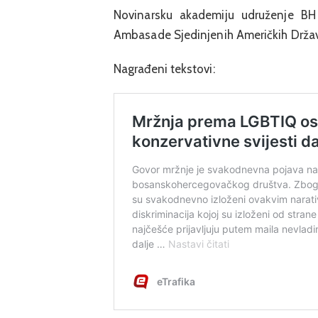
Novinarsku akademiju udruženje BH
Ambasade Sjedinjenih Američkih Država
Nagrađeni tekstovi: