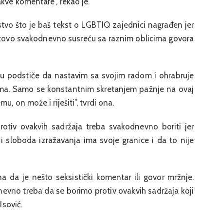
kve komentare”, rekao je.
stvo što je baš tekst o LGBTIQ zajednici nagrađen jer
otovo svakodnevno susreću sa raznim oblicima govora
 podstiče da nastavim sa svojim radom i ohrabruje
ma. Samo se konstantnim skretanjem pažnje na ovaj
, on može i riješiti”, tvrdi ona.
otiv ovakvih sadržaja treba svakodnevno boriti jer
 i sloboda izražavanja ima svoje granice i da to nije
na da je nešto seksistički komentar ili govor mržnje.
vno treba da se borimo protiv ovakvih sadržaja koji
Isović.