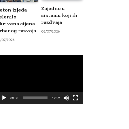
Zajedno u
eton izjeda
sistemu koji ih
elenilo:
razdvaja
krivena cijena
rbanog razvoja
02/07/2026
9/07/2026
ideo
ayer
00:00
12:52