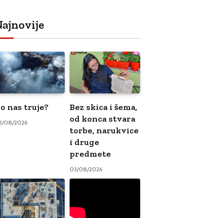
ajnovije
o nas truje?
Bez skica i šema,
od konca stvara
5/08/2026
torbe, narukvice
i druge
predmete
03/08/2026