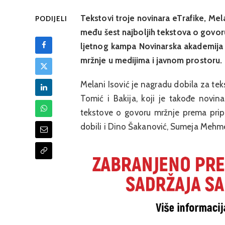
Tekstovi troje novinara eTrafike, Mela
PODIJELI
među šest najboljih tekstova o govor
ljetnog kampa Novinarska akademija
mržnje u medijima i javnom prostoru.
Melani Isović je nagradu dobila za t
Tomić i Bakija, koji je takođe novin
tekstove o govoru mržnje prema prip
dobili i Dino Šakanović, Sumeja Mehm