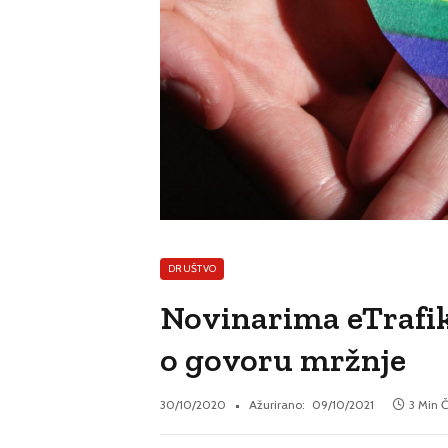
DRUŠTVO
Novinarima eTrafik
o govoru mržnje
30/10/2020
Ažurirano:
09/10/2021
3 Min Č