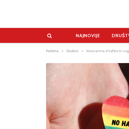
NAJNOVIJE
DRUŠT
Početna
»
Društvo
»
Novinarima eTrafike tri na