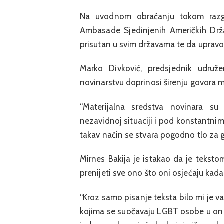
Na uvodnom obraćanju tokom razg
Ambasade Sjedinjenih Američkih Drža
prisutan u svim državama te da upravo 
Marko Divković, predsjednik udruž
novinarstvu doprinosi širenju govora m
“Materijalna sredstva novinara su
nezavidnoj situaciji i pod konstantnim p
takav način se stvara pogodno tlo za g
Mirnes Bakija je istakao da je teks
prenijeti sve ono što oni osjećaju kad
“Kroz samo pisanje teksta bilo mi je v
kojima se suočavaju LGBT osobe u onli