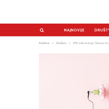
NAJNOVIJE
DRUŠT
Početna
»
Društvo
»
HPV vakcinacija: Šamac tri 