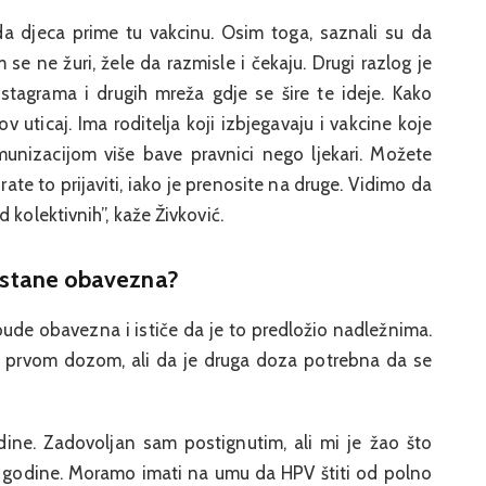
i da djeca prime tu vakcinu. Osim toga, saznali su da
se ne žuri, žele da razmisle i čekaju. Drugi razlog je
Instagrama i drugih mreža gdje se šire te ideje. Kako
 uticaj. Ima roditelja koji izbjegavaju i vakcine koje
unizacijom više bave pravnici nego ljekari. Možete
ate to prijaviti, iako je prenosite na druge. Vidimo da
 kolektivnih”, kaže Živković.
postane obavezna?
ude obavezna i ističe da je to predložio nadležnima.
sa prvom dozom, ali da je druga doza potrebna da se
ine. Zadovoljan sam postignutim, ali mi je žao što
 godine. Moramo imati na umu da HPV štiti od polno