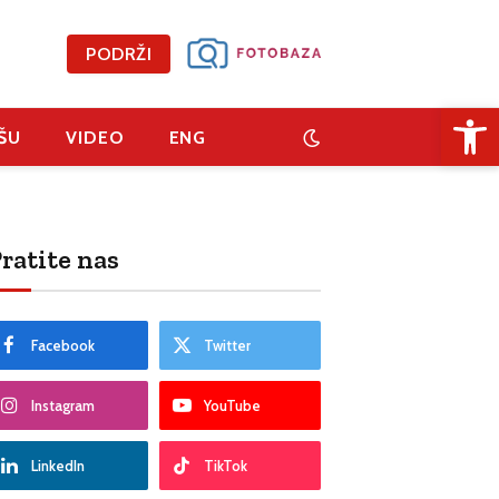
PODRŽI
Open 
ŠU
VIDEO
ENG
ratite nas
Facebook
Twitter
Instagram
YouTube
LinkedIn
TikTok