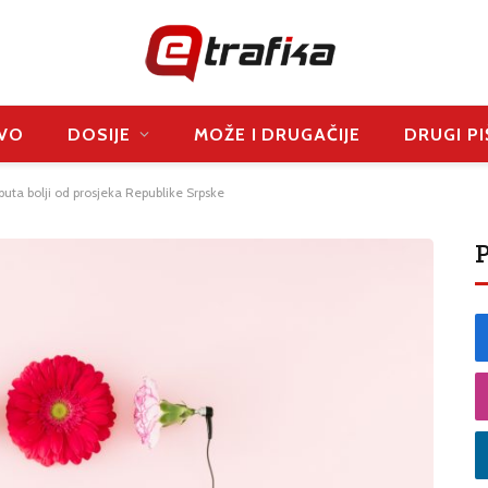
VO
DOSIJE
MOŽE I DRUGAČIJE
DRUGI PI
puta bolji od prosjeka Republike Srpske
P