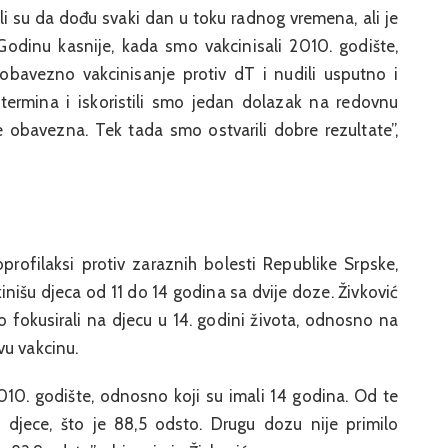
i su da dođu svaki dan u toku radnog vremena, ali je
. Godinu kasnije, kada smo vakcinisali 2010. godište,
bavezno vakcinisanje protiv dT i nudili usputno i
termina i iskoristili smo jedan dolazak na redovnu
je obavezna. Tek tada smo ostvarili dobre rezultate”,
profilaksi protiv zaraznih bolesti Republike Srpske,
inišu djeca od 11 do 14 godina sa dvije doze. Živković
 fokusirali na djecu u 14. godini života, odnosno na
vu vakcinu.
010. godište, odnosno koji su imali 14 godina. Od te
7 djece, što je 88,5 odsto. Drugu dozu nije primilo