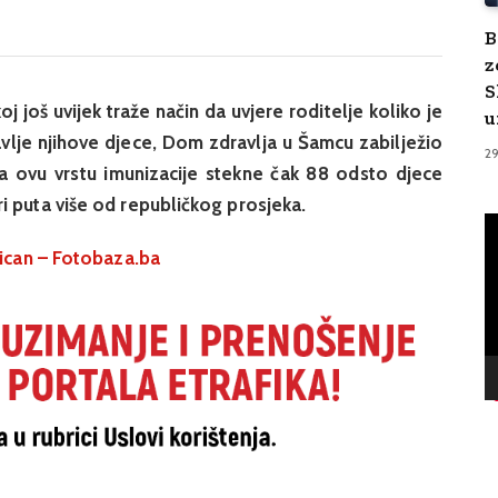
B
z
S
 još uvijek traže način da uvjere roditelje koliko je
u
lje njihove djece, Dom zdravlja u Šamcu zabilježio
2
da ovu vrstu imunizacije stekne čak 88 odsto djece
i puta više od republičkog prosjeka.
V
Pl
ican – Fotobaza.ba