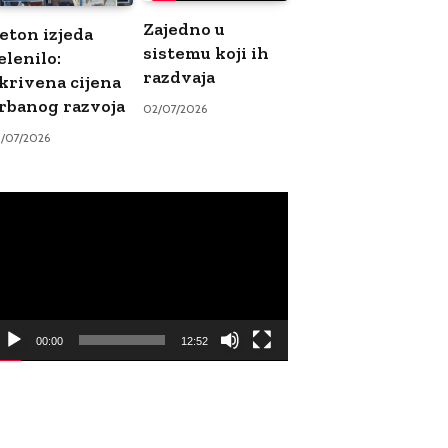
Zajedno u
eton izjeda
sistemu koji ih
elenilo:
razdvaja
krivena cijena
rbanog razvoja
02/07/2026
9/07/2026
ideo
ayer
00:00
12:52