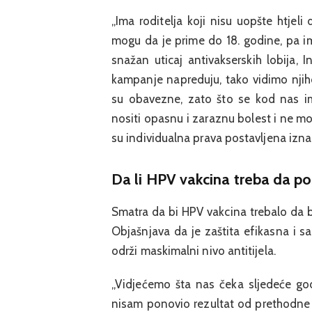
„Ima roditelja koji nisu uopšte htjel
mogu da je prime do 18. godine, pa im 
snažan uticaj antivakserskih lobija, 
kampanje napreduju, tako vidimo njihov
su obavezne, zato što se kod nas im
nositi opasnu i zaraznu bolest i ne mor
su individualna prava postavljena iznad
Da li HPV vakcina treba da 
Smatra da bi HPV vakcina trebalo da b
Objašnjava da je zaštita efikasna i 
održi maskimalni nivo antitijela.
„Vidjećemo šta nas čeka sljedeće god
nisam ponovio rezultat od prethodne