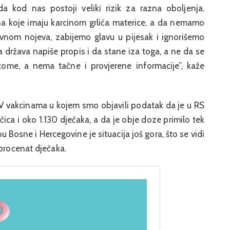
i da kod nas postoji veliki rizik za razna oboljenja.
a koje imaju karcinom grlića materice, a da nemamo
lavnom nojeva, zabijemo glavu u pijesak i ignorišemo
a država napiše propis i da stane iza toga, a ne da se
tome, a nema tačne i provjerene informacije”, kaže
PV vakcinama u kojem smo objavili podatak da je u RS
ca i oko 1.130 dječaka, a da je obje doze primilo tek
u Bosne i Hercegovine je situacija još gora, što se vidi
 procenat dječaka.