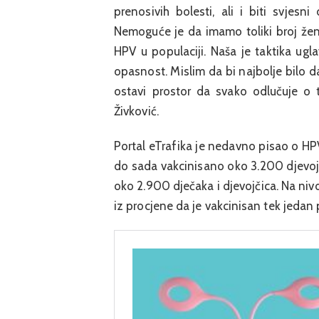
prenosivih bolesti, ali i biti svjesn
Nemoguće je da imamo toliki broj žen
HPV u populaciji. Naša je taktika ug
opasnost. Mislim da bi najbolje bilo d
ostavi prostor da svako odlučuje o 
Živković.
Portal eTrafika je nedavno pisao o H
do sada vakcinisano oko 3.200 djevojči
oko 2.900 dječaka i djevojčica. Na nivo
iz procjene da je vakcinisan tek jedan