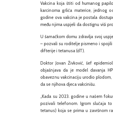
Vakcina koja štiti od humanog papilo
karcinoma grlića materice, jednog o
godine ova vakcina je postala dostupn
među njima uspjeli da dostignu viši pr
U šamačkom domu zdravlja svoj uspj
– pozvali su roditelje pismeno i spoj
difterije i tetanusa (dT).
Doktor Jovan Živković, šef epidemio
objašnjava da je model davanja HP
obaveznu vakcinaciju urodio plodom, al
da se njihova djeca vakcinišu.
„Kada su 2023. godine u našem fokus
pozivali telefonom. Igrom slučaja to
tetanus) koja se prima u završnom raz