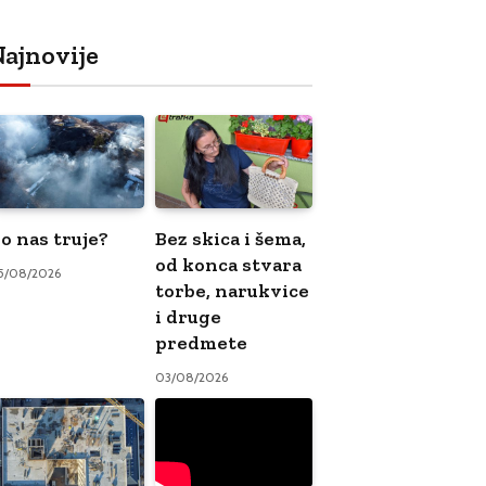
ajnovije
o nas truje?
Bez skica i šema,
od konca stvara
5/08/2026
torbe, narukvice
i druge
predmete
03/08/2026