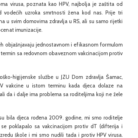
ma virusa, poznata kao HPV, najbolja je zaštita od
d vodećih uzroka smrtnosti žena kod nas. Prije tri
a u svim domovima zdravlja u RS, ali su samo rijetki
ocenat imunizacije.
eh objašnjavaju jednostavnom i efikasnom formulom
ili termin sa redovnom obaveznom vakcinacijom protiv
loško-higijenske službe u JZU Dom zdravlja Šamac,
V vakcine u istom terminu kada djeca dolaze na
i da i dalje ima problema sa roditeljima koji ne žele
u bila djeca rođena 2009. godine, mi smo roditelje
 se poklapalo sa vakcinacijom protiv dT (difterija i
redu škole i mi smo nudili tada i protiv HPV virusa.