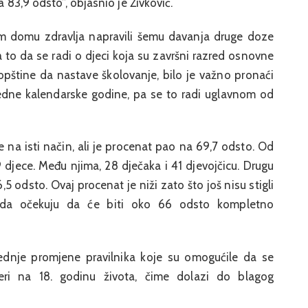
a 83,9 odsto”, objasnio je Živković.
om domu zdravlja napravili šemu davanja druge doze
 to da se radi o djeci koja su završni razred osnovne
opštine da nastave školovanje, bilo je važno pronaći
edne kalendarske godine, pa se to radi uglavnom od
e na isti način, ali je procenat pao na 69,7 odsto. Od
9 djece. Među njima, 28 dječaka i 41 djevojčicu. Drugu
 odsto. Ovaj procenat je niži zato što još nisu stigli
e da očekuju da će biti oko 66 odsto kompletno
jednje promjene pravilnika koje su omogućile da se
ri na 18. godinu života, čime dolazi do blagog