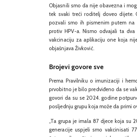
Objasnili smo da nije obavezna i mogl
tek svaki treći roditelj doveo dijete
pozvali smo ih pismenim putem na o
protiv HPV-a. Nismo odvajali ta dva 
vakcinaciju za aplikaciju one koja ni
objašnjava Živković.
Brojevi govore sve
Prema Pravilniku o imunizaciji i hemo
prvobitno je bilo predviđeno da se vak
govori da su se 2024. godine potpuno
posljednju grupu koja može da primi o
„Ta grupa je imala 87 djece koja su 2
generacije uspjeli smo vakcinisati 7