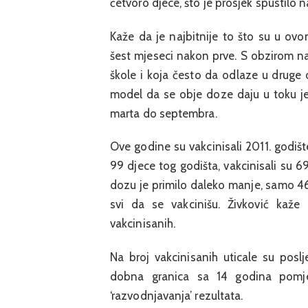
četvoro djece, što je prosjek spustilo n
Kaže da je najbitnije to što su u ov
šest mjeseci nakon prve. S obzirom na
škole i koja često da odlaze u druge 
model da se obje doze daju u toku j
marta do septembra.
Ove godine su vakcinisali 2011. godišt
99 djece tog godišta, vakcinisali su 6
dozu je primilo daleko manje, samo 46,5
svi da se vakcinišu. Živković kaž
vakcinisanih.
Na broj vakcinisanih uticale su posl
dobna granica sa 14 godina pomje
‘razvodnjavanja’ rezultata.