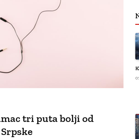
N
K
0
mac tri puta bolji od
 Srpske