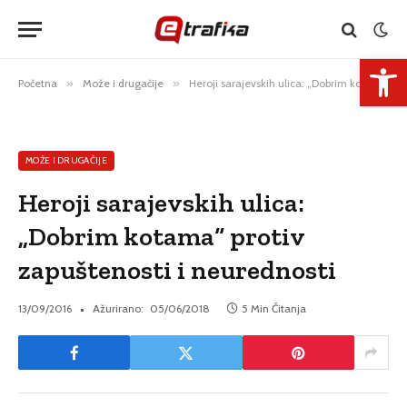
Open 
Početna
»
Može i drugačije
»
Heroji sarajevskih ulica: „Dobrim kotama“ protiv zapuštenosti i neurednosti
MOŽE I DRUGAČIJE
Heroji sarajevskih ulica:
„Dobrim kotama“ protiv
zapuštenosti i neurednosti
13/09/2016
Ažurirano:
05/06/2018
5 Min Čitanja