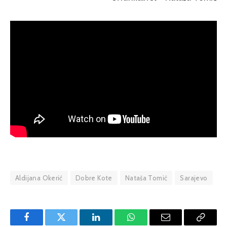
Aldijana Okerić
Dobre Kote
Nataša Tomić
Sarajevo
Facebook
Twitter
LinkedIn
WhatsApp
Email
Copy