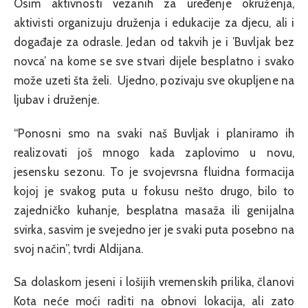
Osim aktivnosti vezanih za uređenje okruženja,
aktivisti organizuju druženja i edukacije za djecu, ali i
događaje za odrasle. Jedan od takvih je i ’Buvljak bez
novca’ na kome se sve stvari dijele besplatno i svako
može uzeti šta želi. Ujedno, pozivaju sve okupljene na
ljubav i druženje.
“Ponosni smo na svaki naš Buvljak i planiramo ih
realizovati još mnogo kada zaplovimo u novu,
jesensku sezonu. To je svojevrsna fluidna formacija
kojoj je svakog puta u fokusu nešto drugo, bilo to
zajedničko kuhanje, besplatna masaža ili genijalna
svirka, sasvim je svejedno jer je svaki puta posebno na
svoj način”, tvrdi Aldijana.
Sa dolaskom jeseni i lošijih vremenskih prilika, članovi
Kota neće moći raditi na obnovi lokacija, ali zato