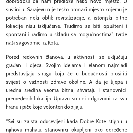
dobrodošli da nam predlože neko novo mjesto. U
suštini, u Sarajevu nije teško pronaći mjesto kojemu je
potreban neki oblik revitalizacije, a istorijski bitne
lokacije nisu isključene. Trudimo se biti opušteni i
spontani i radimo u skladu sa mogućnostima”, tvrde
naši sagovornici iz Kota.
Pored redovnih članova, u aktivnosti se uključuju
građani i djeca. Svojim idejama i elanom najmlađi
predstavljaju snagu koja će u budućnosti proširiti
svijest o važnosti zdrave okoline. A da je lijepa i
uredna sredina veoma bitna, shvataju i stanovnici
preuređenih lokacija. Upravo su oni odgovorni za svu
hranu i piće koje volonteri dobijaju.
“Svi su zaista oduševljeni kada Dobre Kote stignu u
njihovu mahalu, stanovnici okupljeni oko određene