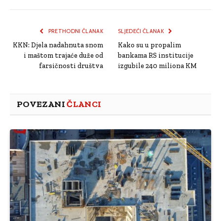
Link
PRETHODNI ČLANAK
SLJEDEĆI ČLANAK
KKN: Djela nadahnuta snom
Kako su u propalim
i maštom trajaće duže od
bankama RS institucije
farsičnosti društva
izgubile 240 miliona KM
POVEZANI
ČLANCI