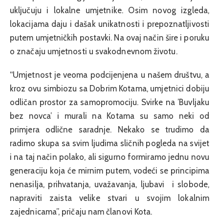
uključuju i lokalne umjetnike. Osim novog izgleda,
lokacijama daju i dašak unikatnosti i prepoznatljivosti
putem umjetničkih postavki. Na ovaj način šire i poruku
o značaju umjetnosti u svakodnevnom životu.
“Umjetnost je veoma podcijenjena u našem društvu, a
kroz ovu simbiozu sa Dobrim Kotama, umjetnici dobiju
odličan prostor za samopromociju. Svirke na ’Buvljaku
bez novca’ i murali na Kotama su samo neki od
primjera odlične saradnje. Nekako se trudimo da
radimo skupa sa svim ljudima sličnih pogleda na svijet
i na taj način polako, ali sigurno formiramo jednu novu
generaciju koja će mirnim putem, vodeći se principima
nenasilja, prihvatanja, uvažavanja, ljubavi i slobode,
napraviti zaista velike stvari u svojim lokalnim
zajednicama”, pričaju nam članovi Kota.