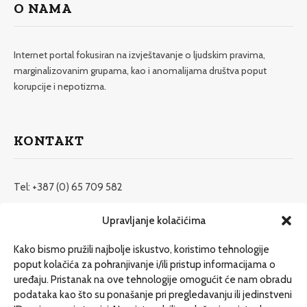
O NAMA
Internet portal fokusiran na izvještavanje o ljudskim pravima,
marginalizovanim grupama, kao i anomalijama društva poput
korupcije i nepotizma.
KONTAKT
Tel: +387 (0) 65 709 582
redakcija@etrafika.net
Upravljanje kolačićima
www.etrafika.net
Kako bismo pružili najbolje iskustvo, koristimo tehnologije
poput kolačića za pohranjivanje i/ili pristup informacijama o
uređaju. Pristanak na ove tehnologije omogućit će nam obradu
Dosije
podataka kao što su ponašanje pri pregledavanju ili jedinstveni
Drugi pišu