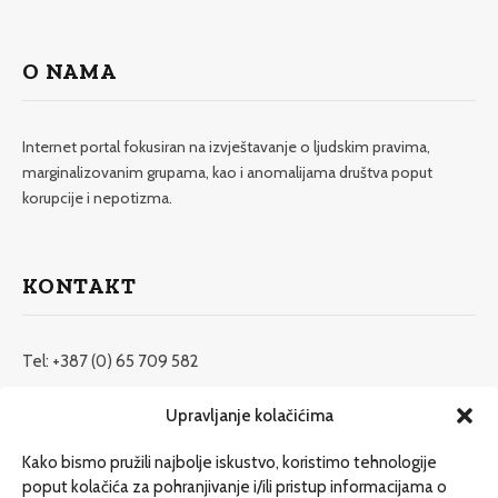
O NAMA
Internet portal fokusiran na izvještavanje o ljudskim pravima,
marginalizovanim grupama, kao i anomalijama društva poput
korupcije i nepotizma.
KONTAKT
Tel: +387 (0) 65 709 582
redakcija@etrafika.net
Upravljanje kolačićima
www.etrafika.net
Kako bismo pružili najbolje iskustvo, koristimo tehnologije
poput kolačića za pohranjivanje i/ili pristup informacijama o