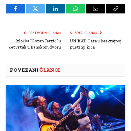
Facebook
Twitter
LinkedIn
WhatsApp
Email
Copy
Link
PRETHODNI ČLANAK
SLJEDEĆI ČLANAK
Izložba “Goran Terzić” u
UNIKAT: Oaza u beskrajnoj
četvrtak u Banskom dvoru
pustinji kiča
POVEZANI
ČLANCI