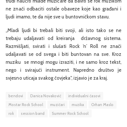
trudi naučiti mlade muzičare da baviti se rok muzikom
ne znači odbaciti ostale obaveze koje kao građani i
ljudi imamo, te da nije sve u buntovničkom stavu.
„Mladi ljudi bi trebali biti svoji, ali isto tako se ne
trebaju udaljavati od kreiranja državnog sistema.
Razmišljati, svirati i slušati Rock ‘n’ Roll ne znači
udaljavati se od svega i biti buntovan na sve. Kroz
muziku se mnogi mogu izraziti, i ne samo kroz tekst,
nego i svirajući instrument. Napredno društvo je
svjesno uticaja svakog čovjeka“, izjavio je za kraj.
bendovi
Danica Novaković
individualni časovi
Mostar Rock School
muzičari
muzika
Orhan Maslo
rok
session band
Summer Rock School