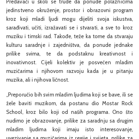
Predavači u školi se trude da ponude polaznicima
jedinstveno okruženje, prostor i obrazovni program
kroz koji mladi ljudi mogu dijeliti svoja iskustva,
sarađivati, učiti, izražavati se i stvarati, a sve to kroz
muziku i timski rad. Takođe, teže ka tome da stvaraju
kulturu saradnje i zajedništva, da ponude jednake
prilike svima, te da podstaknu kreativnost i
inovativnost. Cijeli kolektiv je posvećen mladim
muzičarima i njihovom razvoju kada je u pitanju
muzika, ali i njihova ličnost.
„Preporučio bih svim mladim ljudima koji se bave, ili se
žele baviti muzikom, da postanu dio Mostar Rock
School, kroz bilo koji od naših programa. Ono što
nudimo je obrazovanje, prilike za saradnju sa drugim
mladim ljudima koji imaju isto interesovanje,
uvezivanje sa muzičarima iz regije i svijeta, prilike za