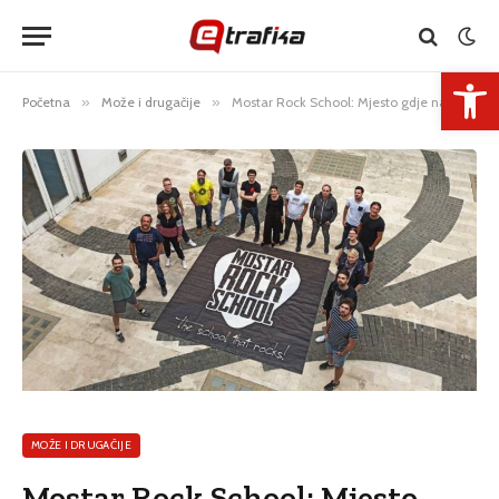
Open 
Početna
»
Može i drugačije
»
Mostar Rock School: Mjesto gdje nastaje dobra muzika
MOŽE I DRUGAČIJE
Mostar Rock School: Mjesto