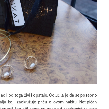
ao i od toga živi i opstaje. Odlučila je da se posebno
alju koji zaokružuje priču o ovom nakitu. Netipičan
i specifičan stil samo su neke od karakteristika ovih