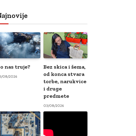
ajnovije
o nas truje?
Bez skica i šema,
od konca stvara
5/08/2026
torbe, narukvice
i druge
predmete
03/08/2026