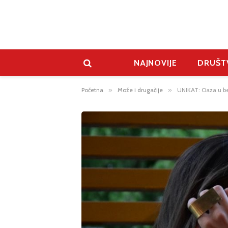
NAJNOVIJE
DRUŠT
Početna
»
Može i drugačije
»
UNIKAT: Oaza u bes