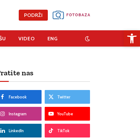
PODRŽI
Open 
ŠU
VIDEO
ENG
ratite nas
Facebook
Twitter
Instagram
YouTube
LinkedIn
TikTok