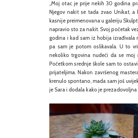
„Moj otac je prije nekih 30 godina pra
Njegov nakit se tada zvao Unikat, a k
kasnije preimenovana u galeriju Skulpto
napravio sto za nakit. Svoj početak ve
godina i kad sam iz hobija izrađivala 
pa sam je potom oslikavala. U to v
nekoliko trgovina nudeći da se moj na
Početkom srednje škole sam to ostavila
prijateljima. Nakon završenog master
krenulo spontano, mada sam još uvijek m
je Sara i dodala kako je prezadovoljn