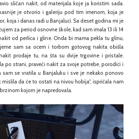
vio sličan nakit, od materijala koje ja koristim sada.
asnije je otvorio i galeriju pod tim imenom, koja je
r, koja i danas radi u Banjaluci. Sa deset godina mi je
zujem za period osnovne škole, kad sam imala 13 ili 14
nakit od perlica i gline. Onda bi mama pekla tu glinu,
rijeme sam sa ocem i torbom gotovog nakita obišla
kit prodaje tu, na šta su dvije trgovine i pristale.
 po strani, praveći nakit za svoje potrebe, porodici i
a sam se vratila u Banjaluku i sve je nekako ponovo
islila da će to ostati na nivou hobija“, ispričala nam
a brzinom kojom je napredovala.