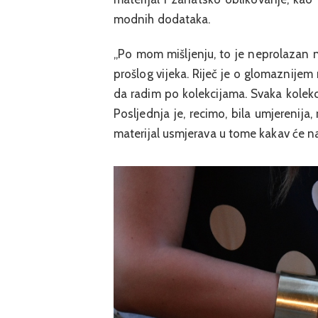
modnih dodataka.
„Po mom mišljenju, to je neprolazan n
prošlog vijeka. Riječ je o glomaznijem 
da radim po kolekcijama. Svaka kolekcija
Posljednja je, recimo, bila umjerenij
materijal usmjerava u tome kakav će na k