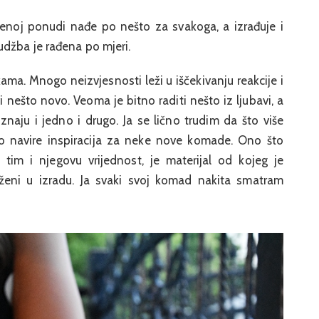
enoj ponudi nađe po nešto za svakoga, a izrađuje i
udžba je rađena po mjeri.
ukama. Mnogo neizvjesnosti leži u iščekivanju reakcije i
nešto novo. Veoma je bitno raditi nešto iz ljubavi, a
naju i jedno i drugo. Ja se lično trudim da što više
o navire inspiracija za neke nove komade. Ono što
 tim i njegovu vrijednost, je materijal od kojeg je
loženi u izradu. Ja svaki svoj komad nakita smatram