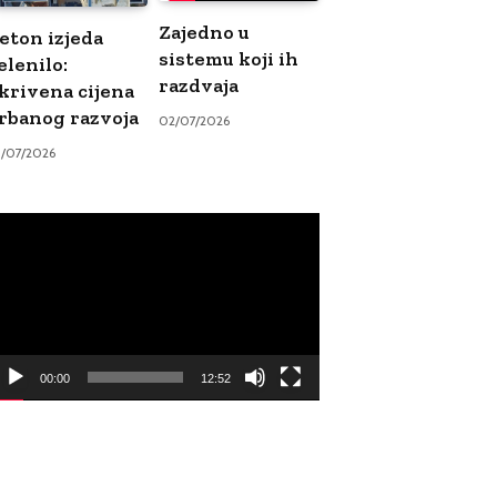
Zajedno u
eton izjeda
sistemu koji ih
elenilo:
razdvaja
krivena cijena
rbanog razvoja
02/07/2026
9/07/2026
ideo
ayer
00:00
12:52