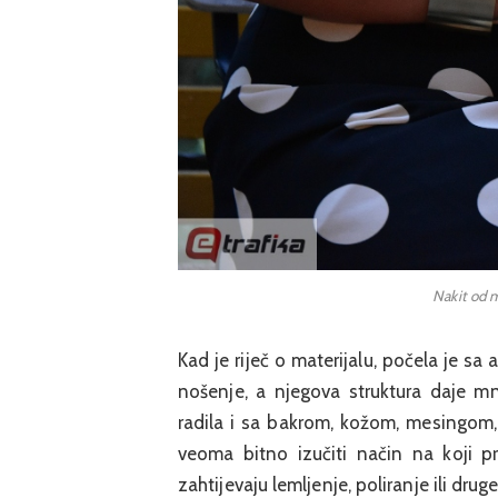
Nakit od m
Kad je riječ o materijalu, počela je sa
nošenje, a njegova struktura daje mn
radila i sa bakrom, kožom, mesingom,
veoma bitno izučiti način na koji p
zahtijevaju lemljenje, poliranje ili dru