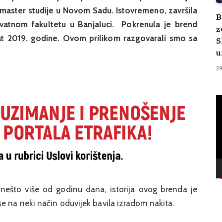
master studije u Novom Sadu. Istovremeno, završila
B
vatnom fakultetu u Banjaluci. Pokrenula je brend
z
 2019. godine. Ovom prilikom razgovarali smo sa
S
u
2
V
Pl
k nešto više od godinu dana, istorija ovog brenda je
e na neki način oduvijek bavila izradom nakita.