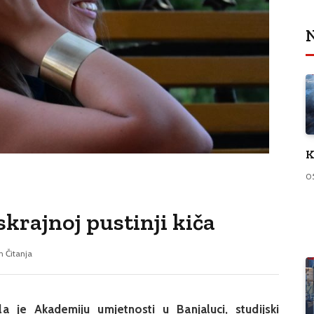
N
K
0
krajnoj pustinji kiča
n Čitanja
 je Akademiju umjetnosti u Banjaluci, studijski