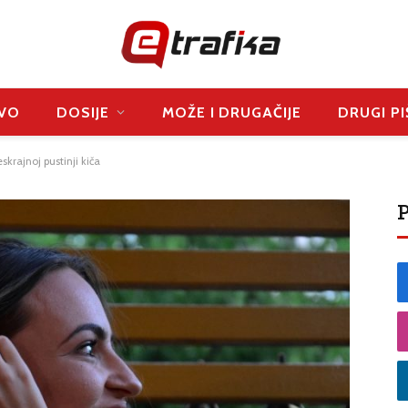
VO
DOSIJE
MOŽE I DRUGAČIJE
DRUGI PI
krajnoj pustinji kiča
P