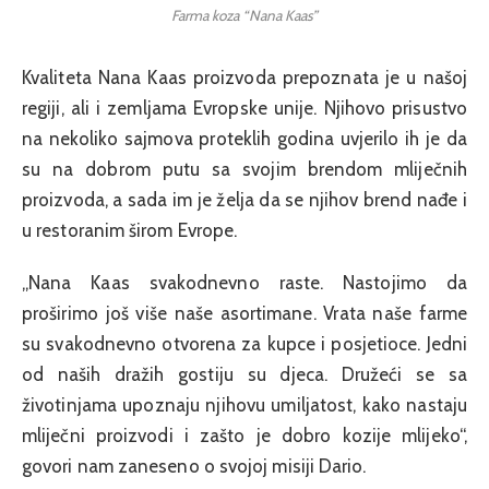
Farma koza “Nana Kaas”
Kvaliteta Nana Kaas proizvoda prepoznata je u našoj
regiji, ali i zemljama Evropske unije. Njihovo prisustvo
na nekoliko sajmova proteklih godina uvjerilo ih je da
su na dobrom putu sa svojim brendom mliječnih
proizvoda, a sada im je želja da se njihov brend nađe i
u restoranim širom Evrope.
„Nana Kaas svakodnevno raste. Nastojimo da
proširimo još više naše asortimane. Vrata naše farme
su svakodnevno otvorena za kupce i posjetioce. Jedni
od naših dražih gostiju su djeca. Družeći se sa
životinjama upoznaju njihovu umiljatost, kako nastaju
mliječni proizvodi i zašto je dobro kozije mlijeko“,
govori nam zaneseno o svojoj misiji Dario.