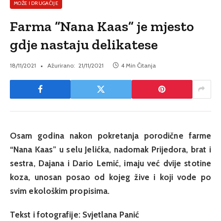
MOŽE I DRUGAČIJE
Farma “Nana Kaas” je mjesto
gdje nastaju delikatese
18/11/2021
Ažurirano:
21/11/2021
4 Min Čitanja
Osam godina nakon pokretanja porodične farme
“Nana Kaas” u selu Jelićka, nadomak Prijedora, brat i
sestra, Dajana i Dario Lemić, imaju već dvije stotine
koza, unosan posao od kojeg žive i koji vode po
svim ekološkim propisima.
Tekst i fotografije: Svjetlana Panić