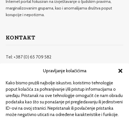
Internet portal fokusiran na izvještavanje o ljudskim pravima,
marginalizovanim grupama, kao i anomalijama društva poput
korupcije i nepotizma.
KONTAKT
Tel: +387 (0) 65 709 582
redakcija@etrafika.net
Upravljanje kolačićima
www.etrafika.net
Kako bismo pružili najbolje iskustvo, koristimo tehnologije
poput kolačića za pohranjivanje i/ili pristup informacijama o
uređaju. Pristanak na ove tehnologije omogućit će nam obradu
Dosije
podataka kao što su ponašanje pri pregledavanju ili jedinstveni
Drugi pišu
ID-ovi na ovoj stranici. Nepristanak ili povlačenje pristanka
može negativno uticati na određene karakteristike i funkcije.
Društvo
Magazin