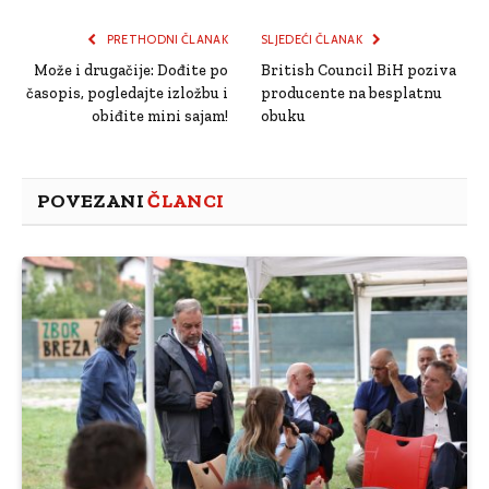
Link
PRETHODNI ČLANAK
SLJEDEĆI ČLANAK
Može i drugačije: Dođite po
British Council BiH poziva
časopis, pogledajte izložbu i
producente na besplatnu
obiđite mini sajam!
obuku
POVEZANI
ČLANCI