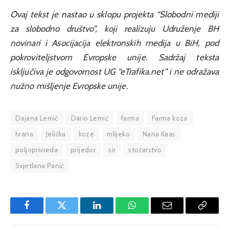
Ovaj tekst je nastao u sklopu projekta “Slobodni mediji
za slobodno društvo”, koji realizuju Udruženje BH
novinari i Asocijacija elektronskih medija u BiH, pod
pokroviteljstvom Evropske unije. Sadržaj teksta
isključiva je odgovornost UG “eTrafika.net” i ne odražava
nužno mišljenje Evropske unije.
Dajana Lemić
Dario Lemić
farma
Farma koza
hrana
Jelićka
koze
mlijeko
Nana Kaas
poljoprivreda
prijedor
sir
stočarstvo
Svjetlana Panić
Facebook
Twitter
LinkedIn
WhatsApp
Email
Copy