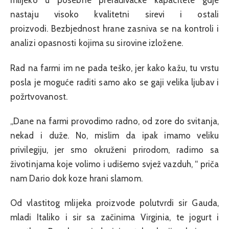
mlijeko u posebne prerađivačke kapacitete gdje
nastaju visoko kvalitetni sirevi i ostali
proizvodi.
Bezbjednost hrane zasniva se na kontroli i
analizi opasnosti kojima su sirovine izložene.
Rad na farmi im ne pada teško, jer kako kažu, tu vrstu
posla je moguće raditi samo ako se gaji velika ljubav i
požrtvovanost.
„Dane na farmi provodimo radno, od zore do svitanja,
nekad i duže. No, mislim da ipak imamo veliku
privilegiju, jer smo okruženi prirodom, radimo sa
životinjama koje volimo i udišemo svjež vazduh, “ priča
nam Dario dok koze hrani slamom.
Od vlastitog mlijeka proizvode polutvrdi sir Gauda,
mladi Italiko i sir sa začinima Virginia, te jogurt i