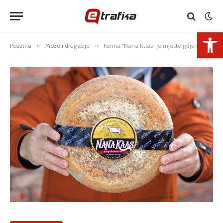
Open 
Početna
»
Može i drugačije
»
Farma “Nana Kaas” je mjesto gdje nastaju delikatese