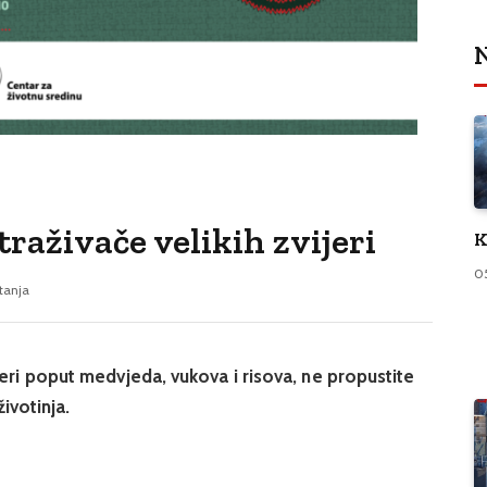
N
raživače velikih zvijeri
K
0
itanja
jeri poput medvjeda, vukova i risova, ne propustite
životinja.