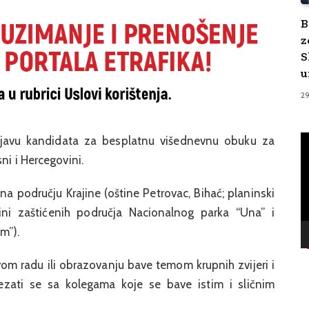
B
z
S
u
2
V
ijavu kandidata za besplatnu višednevnu obuku za
Pl
ni i Hercegovini.
na području Krajine (oštine Petrovac, Bihać; planinski
zini zaštićenih područja Nacionalnog parka “Una” i
m”).
svom radu ili obrazovanju bave temom krupnih zvijeri i
ezati se sa kolegama koje se bave istim i sličnim