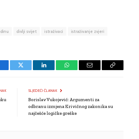
edinu
divlji svijet
istraživaci
istraživanje zvjeri
Facebook
Twitter
LinkedIn
WhatsApp
Email
Copy
Link
NAK
SLJEDEĆI ČLANAK
uku
Borislav Vukojević: Argumenti za
odbranu izmjena Krivičnog zakonika su
najčešće logičke greške