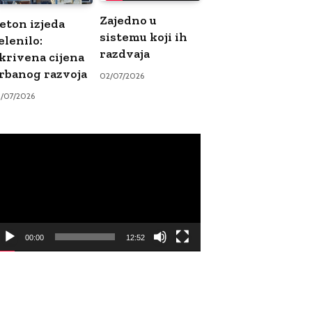
Zajedno u
eton izjeda
sistemu koji ih
elenilo:
razdvaja
krivena cijena
rbanog razvoja
02/07/2026
9/07/2026
ideo
ayer
00:00
12:52