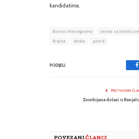
kandidatima.
Bosna i Hercegovina
centar za životni sr
Krajina
obuka
prirod
PODIJELI.
PRETHODNI ČLA
Zombijana dolazi u Banjal
POVEZANI
ČLANCI