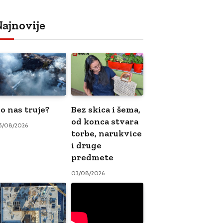
ajnovije
o nas truje?
Bez skica i šema,
od konca stvara
5/08/2026
torbe, narukvice
i druge
predmete
03/08/2026