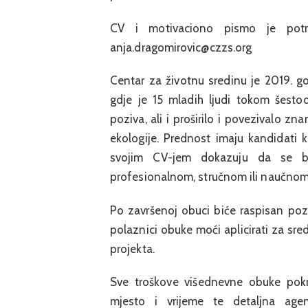
CV i motivaciono pismo je potr
anja.dragomirovic@czzs.org
Centar za životnu sredinu je 2019. 
gdje je 15 mladih ljudi tokom šest
poziva, ali i proširilo i povezivalo zna
ekologije. Prednost imaju kandidati ko
svojim CV-jem dokazuju da se ba
profesionalnom, stručnom ili naučnom
Po završenoj obuci biće raspisan pozi
polaznici obuke moći aplicirati za sr
projekta.
Sve troškove višednevne obuke pokri
mjesto i vrijeme te detaljna ag