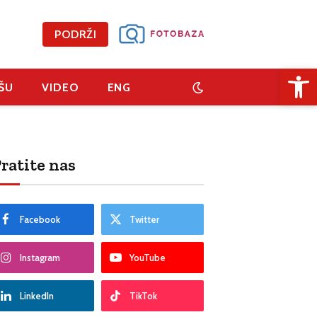
PODRŽI
Open 
ŠU
VIDEO
ENG
ratite nas
Facebook
Twitter
Instagram
YouTube
LinkedIn
TikTok