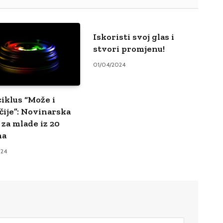
Iskoristi svoj glas i
stvori promjenu!
01/04/2024
ciklus “Može i
čije”: Novinarska
 za mlade iz 20
na
024