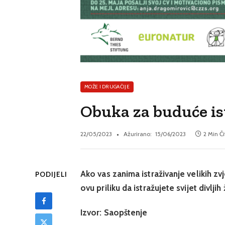
MOŽE I DRUGAČIJE
Obuka za buduće ist
22/05/2023
Ažurirano:
15/06/2023
2 Min Č
Ako vas zanima istraživanje velikih zv
PODIJELI
ovu priliku da istražujete svijet divljih 
Izvor: Saopštenje