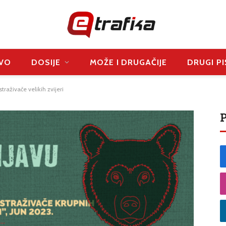
VO
DOSIJE
MOŽE I DRUGAČIJE
DRUGI PI
raživače velikih zvijeri
P