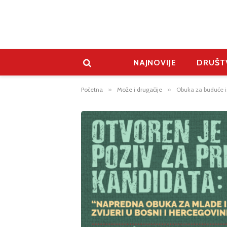
NAJNOVIJE
DRUŠT
Početna
»
Može i drugačije
»
Obuka za buduće ist