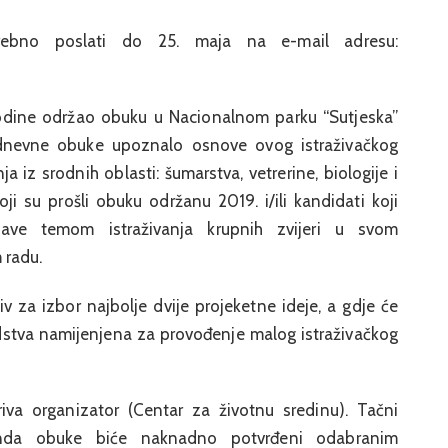
ebno poslati do 25. maja na e-mail adresu:
godine održao obuku u Nacionalnom parku “Sutjeska”
odnevne obuke upoznalo osnove ovog istraživačkog
nja iz srodnih oblasti: šumarstva, vetrerine, biologije i
ji su prošli obuku održanu 2019. i/ili kandidati koji
ve temom istraživanja krupnih zvijeri u svom
 radu.
v za izbor najbolje dvije projeketne ideje, a gdje će
edstva namijenjena za provođenje malog istraživačkog
va organizator (Centar za životnu sredinu). Tačni
enda obuke biće naknadno potvrđeni odabranim