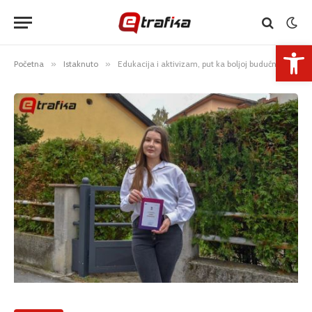
Open 
Početna
»
Istaknuto
»
Edukacija i aktivizam, put ka boljoj budućnosti