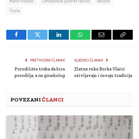
Mahir Hodžić
Omladinski pokret revolt
Revolt
Tuzla
Facebook
Twitter
LinkedIn
WhatsApp
Email
Copy
Link
PRETHODNI ČLANAK
SLJEDEĆI ČLANAK
Porodilište treba da bira
Zlatne ruke Borke Vlačić
porodilja, a ne ginekolog
oživljavaju i čuvaju tradiciju
POVEZANI
ČLANCI