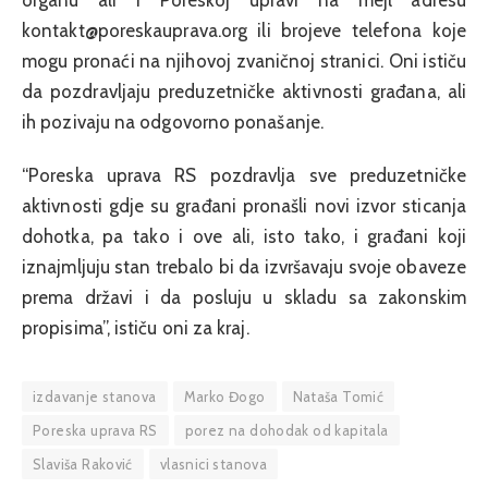
organu ali i Poreskoj upravi na mejl adresu
kontakt@poreskauprava.org ili brojeve telefona koje
mogu pronaći na njihovoj zvaničnoj stranici. Oni ističu
da pozdravljaju preduzetničke aktivnosti građana, ali
ih pozivaju na odgovorno ponašanje.
“Poreska uprava RS pozdravlja sve preduzetničke
aktivnosti gdje su građani pronašli novi izvor sticanja
dohotka, pa tako i ove ali, isto tako, i građani koji
iznajmljuju stan trebalo bi da izvršavaju svoje obaveze
prema državi i da posluju u skladu sa zakonskim
propisima”, ističu oni za kraj.
izdavanje stanova
Marko Đogo
Nataša Tomić
Poreska uprava RS
porez na dohodak od kapitala
Slaviša Raković
vlasnici stanova