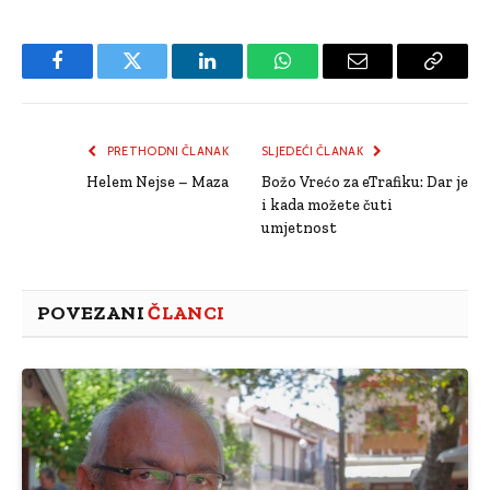
Facebook
Twitter
LinkedIn
WhatsApp
Email
Copy
Link
PRETHODNI ČLANAK
SLJEDEĆI ČLANAK
Helem Nejse – Maza
Božo Vrećo za eTrafiku: Dar je
i kada možete čuti
umjetnost
POVEZANI
ČLANCI