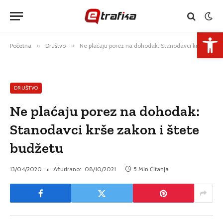
Open 
Početna
»
Društvo
»
Ne plaćaju porez na dohodak: Stanodavci krše zakon i štete budžetu
DRUŠTVO
Ne plaćaju porez na dohodak:
Stanodavci krše zakon i štete
budžetu
13/04/2020
Ažurirano:
08/10/2021
5 Min Čitanja