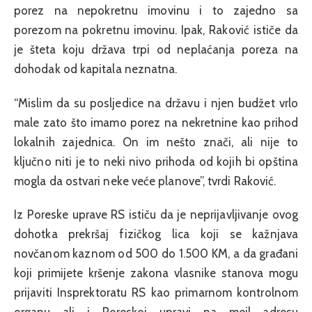
porez na nepokretnu imovinu i to zajedno sa
porezom na pokretnu imovinu. Ipak, Raković ističe da
je šteta koju država trpi od neplaćanja poreza na
dohodak od kapitala neznatna.
“Mislim da su posljedice na državu i njen budžet vrlo
male zato što imamo porez na nekretnine kao prihod
lokalnih zajednica. On im nešto znači, ali nije to
ključno niti je to neki nivo prihoda od kojih bi opština
mogla da ostvari neke veće planove”, tvrdi Raković.
Iz Poreske uprave RS ističu da je neprijavljivanje ovog
dohotka prekršaj fizičkog lica koji se kažnjava
novčanom kaznom od 500 do 1.500 KM, a da građani
koji primijete kršenje zakona vlasnike stanova mogu
prijaviti Insprektoratu RS kao primarnom kontrolnom