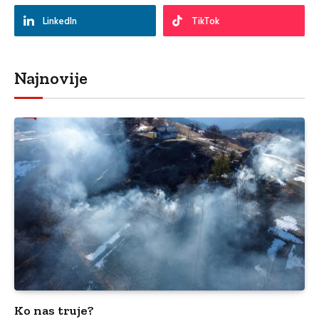
LinkedIn
TikTok
Najnovije
Ko nas truje?