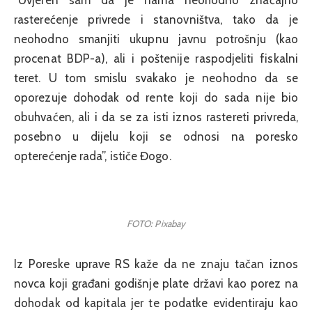
“Uvjeren sam da je nama neohodno značajno
rasterećenje privrede i stanovništva, tako da je
neohodno smanjiti ukupnu javnu potrošnju (kao
procenat BDP-a), ali i poštenije raspodjeliti fiskalni
teret. U tom smislu svakako je neohodno da se
oporezuje dohodak od rente koji do sada nije bio
obuhvaćen, ali i da se za isti iznos rastereti privreda,
posebno u dijelu koji se odnosi na poresko
opterećenje rada”, ističe Đogo.
FOTO: Pixabay
Iz Poreske uprave RS kaže da ne znaju tačan iznos
novca koji građani godišnje plate državi kao porez na
dohodak od kapitala jer te podatke evidentiraju kao