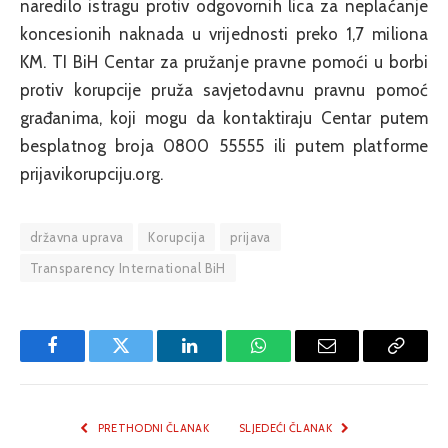
naredilo istragu protiv odgovornih lica za neplaćanje
koncesionih naknada u vrijednosti preko 1,7 miliona
KM. TI BiH Centar za pružanje pravne pomoći u borbi
protiv korupcije pruža savjetodavnu pravnu pomoć
građanima, koji mogu da kontaktiraju Centar putem
besplatnog broja 0800 55555 ili putem platforme
prijavikorupciju.org.
državna uprava
Korupcija
prijava
Transparency International BiH
Facebook
Twitter
LinkedIn
WhatsApp
Email
Copy
Link
PRETHODNI ČLANAK
SLJEDEĆI ČLANAK