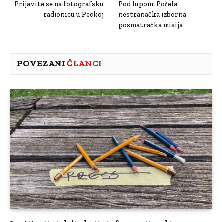
Prijavite se na fotografsku
Pod lupom: Počela
radionicu u Peckoj
nestranačka izborna
posmatračka misija
POVEZANI
ČLANCI