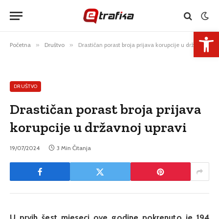
Open 
Početna
»
Društvo
»
Drastičan porast broja prijava korupcije u državnoj upravi
DRUŠTVO
Drastičan porast broja prijava
korupcije u državnoj upravi
19/07/2024
3 Min Čitanja
U prvih šest mjeseci ove godine pokrenuto je 194