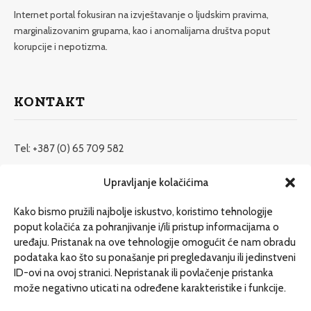
Internet portal fokusiran na izvještavanje o ljudskim pravima,
marginalizovanim grupama, kao i anomalijama društva poput
korupcije i nepotizma.
KONTAKT
Tel: +387 (0) 65 709 582
redakcija@etrafika.net
Upravljanje kolačićima
www.etrafika.net
Kako bismo pružili najbolje iskustvo, koristimo tehnologije
poput kolačića za pohranjivanje i/ili pristup informacijama o
uređaju. Pristanak na ove tehnologije omogućit će nam obradu
Dosije
podataka kao što su ponašanje pri pregledavanju ili jedinstveni
Drugi pišu
ID-ovi na ovoj stranici. Nepristanak ili povlačenje pristanka
može negativno uticati na određene karakteristike i funkcije.
Društvo