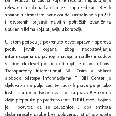
biti nedovoljna zaštita koja je rezultat nepostojanja
relevantnih zakona kao što je slučaj u Federaciji BiH ili
stvaranja atmosfere javne osude, zastrašivanja pa čak
i otvorenih prijetnji najviših političkih zvaničnika
upućenih licima koja prijavljuju korupciju.
U istom periodu je pokrenuto devet upravnih sporova
protiv javnih organa zbog nedostavljanja
informacijama od javnog značaja, a nadležni sudovi
su donijeli devet presuda od kojih je osam u korist
Transparency International BiH. Osim u oblasti
slobode pristupa informacijama TI BiH Centar je
djelovao i na polju zaštite ljudskih prava pa je tako
Institucija ombudsmana za ljudska prava BiH izrekla
dvije preporuke po predstavkama TI BiH, među kojima
je i potvrda da su željeznice u oba entiteta
diskriminisale osobe bez položenog stručnog ispita