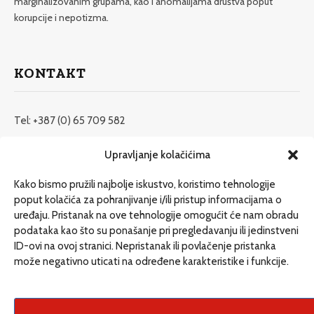
marginalizovanim grupama, kao i anomalijama društva poput
korupcije i nepotizma.
KONTAKT
Tel: +387 (0) 65 709 582
redakcija@etrafika.net
Upravljanje kolačićima
www.etrafika.net
Kako bismo pružili najbolje iskustvo, koristimo tehnologije
poput kolačića za pohranjivanje i/ili pristup informacijama o
uređaju. Pristanak na ove tehnologije omogućit će nam obradu
Dosije
podataka kao što su ponašanje pri pregledavanju ili jedinstveni
Drugi pišu
ID-ovi na ovoj stranici. Nepristanak ili povlačenje pristanka
može negativno uticati na određene karakteristike i funkcije.
Društvo
Magazin
Može i drugačije