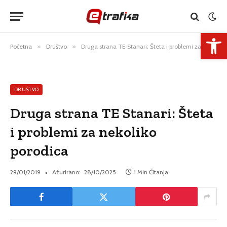
Open 
Početna
»
Društvo
»
Druga strana TE Stanari: Šteta i problemi za nekoliko porodica
DRUŠTVO
Druga strana TE Stanari: Šteta
i problemi za nekoliko
porodica
29/01/2019
Ažurirano:
28/10/2025
1 Min Čitanja