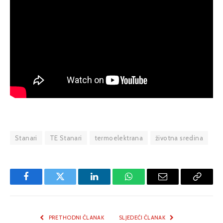
Stanari
TE Stanari
termoelektrana
životna sredina
Facebook
Twitter
LinkedIn
WhatsApp
Email
Copy
Link
PRETHODNI ČLANAK
SLJEDEĆI ČLANAK