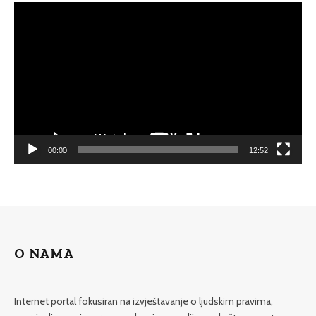
Video
Player
00:00
12:52
O NAMA
Internet portal fokusiran na izvještavanje o ljudskim pravima,