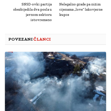
SNSD-ovki partija
Nelegalno grade pa nižim
obezbijedila dva posla u
cijenama „love“ lakovjerne
javnom sektoru
kupce
istovremeno
POVEZANI
ČLANCI