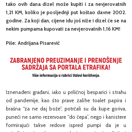
tako ovih dana dizel može kupiti i za nevjerovatnih
1,21 KM, koliko je posljednji put koštao davne 2002.
godine. Za koji dan, cijene idu još niže i dizel će se na
nekim pumpama kupovati za nevjerovatnih 1,16 KM!
Piše: Andrijana Pisarević
Iznenađeni građani, iako u priličnoj besparici i strahu
od pandemije, kao što prave zalihe toalet papira i
brašna “za ne daj bože”, potrčali su da kupe goriva,
puneći ne samo rezervoare “do čepa”, nego i kanistere
formirajući takve redove ispred pumpi da je u