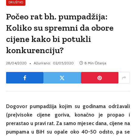
DRUŠTVO
Počeo rat bh. pumpadžija:
Koliko su spremni da obore
cijene kako bi potukli
konkurenciju?
28/04/2020
Ažurirano:
02/05/2020
8 Min Čitanja
Dogovor pumpadžija kojim su godinama održavali
(pre)visoke cijene goriva, konačno je propao i
prerastao u pravi rat. Za samo mjesec dana, cijene na
pumpama u BiH su opale oko 40-50 odsto, pa se