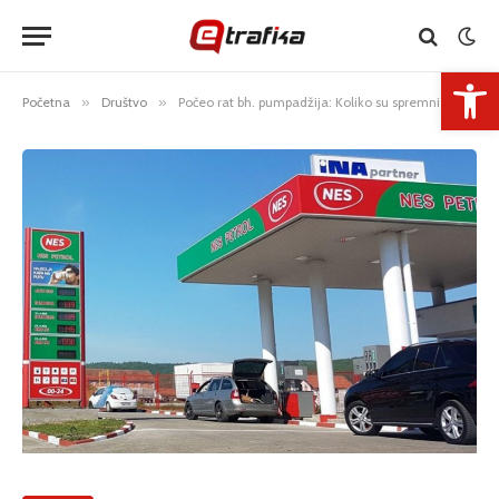
Open 
Početna
»
Društvo
»
Počeo rat bh. pumpadžija: Koliko su spremni da obore cijene kako bi potukli konkurenciju?