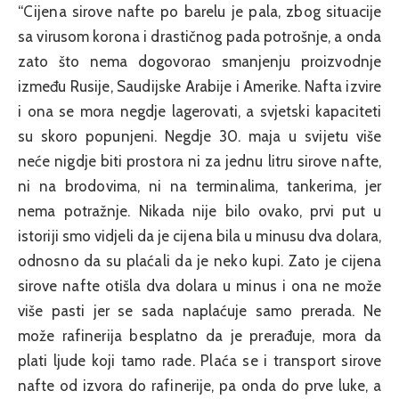
“Cijena sirove nafte po barelu je pala, zbog situacije
sa virusom korona i drastičnog pada potrošnje, a onda
zato što nema dogovorao smanjenju proizvodnje
između Rusije, Saudijske Arabije i Amerike. Nafta izvire
i ona se mora negdje lagerovati, a svjetski kapaciteti
su skoro popunjeni. Negdje 30. maja u svijetu više
neće nigdje biti prostora ni za jednu litru sirove nafte,
ni na brodovima, ni na terminalima, tankerima, jer
nema potražnje. Nikada nije bilo ovako, prvi put u
istoriji smo vidjeli da je cijena bila u minusu dva dolara,
odnosno da su plaćali da je neko kupi. Zato je cijena
sirove nafte otišla dva dolara u minus i ona ne može
više pasti jer se sada naplaćuje samo prerada. Ne
može rafinerija besplatno da je prerađuje, mora da
plati ljude koji tamo rade. Plaća se i transport sirove
nafte od izvora do rafinerije, pa onda do prve luke, a