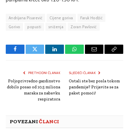
Andrijana Pisarević
Cijene goriva
Faruk Hodžić
Gorivo
popusti
sniženja
Zoran Pavlović
Facebook
Twitter
LinkedIn
WhatsApp
Email
Copy
Link
PRETHODNI ČLANAK
SLJEDEĆI ČLANAK
Poljoprivredno gazdinstvo
Ostali ste bez posla tokom
dobilo posao od 10,5 miliona
pandemije? Prijavite se za
maraka za nabavku
paket pomoći!
respiratora
POVEZANI
ČLANCI