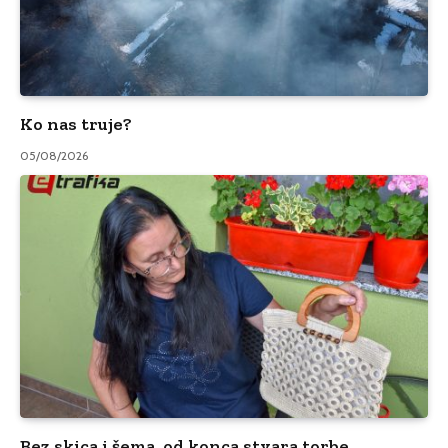
Ko nas truje?
05/08/2026
Bez skica i šema, od konca stvara torbe,