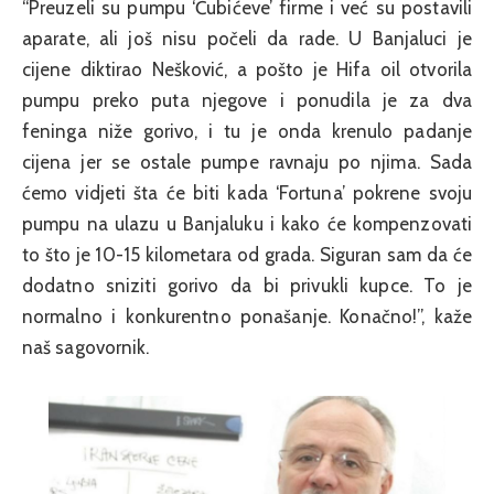
“Preuzeli su pumpu ‘Ćubićeve’ firme i već su postavili
aparate, ali još nisu počeli da rade. U Banjaluci je
cijene diktirao Nešković, a pošto je Hifa oil otvorila
pumpu preko puta njegove i ponudila je za dva
feninga niže gorivo, i tu je onda krenulo padanje
cijena jer se ostale pumpe ravnaju po njima. Sada
ćemo vidjeti šta će biti kada ‘Fortuna’ pokrene svoju
pumpu na ulazu u Banjaluku i kako će kompenzovati
to što je 10-15 kilometara od grada. Siguran sam da će
dodatno sniziti gorivo da bi privukli kupce. To je
normalno i konkurentno ponašanje. Konačno!”, kaže
naš sagovornik.