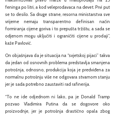
maksimizovali pravo marže u maloprodaju na 25
feninga po litri, a kod veleprodavaca na devet. Prvi put
se to desilo. Sa druge strane, resorna ministarstva sve
vrijeme nemaju transparentno definisan način
formiranja cijene goriva i to prepušta tržištu, a sada se
odjenom mogu uključiti i ograničiti cijene u prodaji”,
kaže Pavlović.
On objašnjava da je situacija na “svjetskoj pijaci” takva
da jedan od osnovnih problema predstavlja smanjena
potrošnja, odnosno, produkcija koja je predviđena za
normalnu potrošnju više ne odgovara stvarnom stanju
jer je sada potrebno zaustaviti rad rafinerija.
“To ne ide odjednom ni lako, pa je Donald Tramp
pozvao Vladimira Putina da se dogovore oko
proizvodnje, jer je potrošnja drastično opala zbog