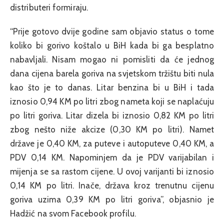
distributeri formiraju.
“Prije gotovo dvije godine sam objavio status o tome
koliko bi gorivo koštalo u BiH kada bi ga besplatno
nabavljali. Nisam mogao ni pomisliti da će jednog
dana cijena barela goriva na svjetskom tržištu biti nula
kao što je to danas. Litar benzina bi u BiH i tada
iznosio 0,94 KM po litri zbog nameta koji se naplaćuju
po litri goriva. Litar dizela bi iznosio 0,82 KM po litri
zbog nešto niže akcize (0,30 KM po litri). Namet
države je 0,40 KM, za puteve i autoputeve 0,40 KM, a
PDV 0,14 KM. Napominjem da je PDV varijabilan i
mijenja se sa rastom cijene. U ovoj varijanti bi iznosio
0,14 KM po litri. Inače, država kroz trenutnu cijenu
goriva uzima 0,39 KM po litri goriva”, objasnio je
Hadžić na svom Facebook profilu.