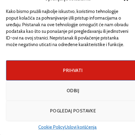
Tel: +387 (0) 65 709 582
Kako bismo pružili najbolje iskustvo, koristimo tehnologije
poput kolačića za pohranjivanje i/ili pristup informacijama o
redakcija@etrafika.net
uređaju. Pristanak na ove tehnologije omogućit će nam obradu
www.etrafika.net
podataka kao što su ponašanje pri pregledavanju ili jedinstveni
ID-ovi na ovoj stranici. Nepristanak ili povlačenje pristanka
može negativno uticati na određene karakteristike i funkcije.
Dosije
Drugi pišu
PRIHVATI
Društvo
Magazin
ODBIJ
Može i drugačije
ENG
POGLEDAJ POSTAVKE
Cookie Policy
Uslovi korišćenja
© 2026 eTrafika. Design & Development by
Fixit d.o.o
.