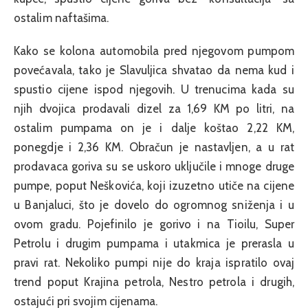
ostalim naftašima.
Kako se kolona automobila pred njegovom pumpom
povećavala, tako je Slavuljica shvatao da nema kud i
spustio cijene ispod njegovih. U trenucima kada su
njih dvojica prodavali dizel za 1,69 KM po litri, na
ostalim pumpama on je i dalje koštao 2,22 KM,
ponegdje i 2,36 KM. Obračun je nastavljen, a u rat
prodavaca goriva su se uskoro uključile i mnoge druge
pumpe, poput Neškovića, koji izuzetno utiče na cijene
u Banjaluci, što je dovelo do ogromnog sniženja i u
ovom gradu. Pojefinilo je gorivo i na Tioilu, Super
Petrolu i drugim pumpama i utakmica je prerasla u
pravi rat. Nekoliko pumpi nije do kraja ispratilo ovaj
trend poput Krajina petrola, Nestro petrola i drugih,
ostajući pri svojim cijenama.