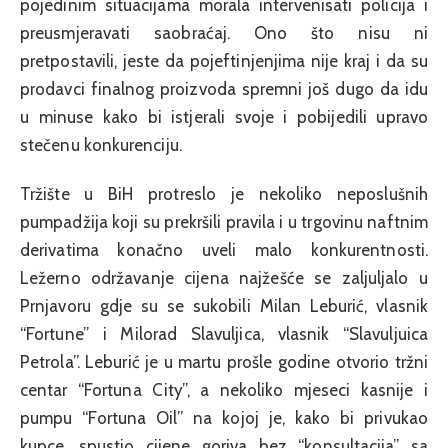
pojedinim situacijama morala intervenisati policija i
preusmjeravati saobraćaj. Ono što nisu ni
pretpostavili, jeste da pojeftinjenjima nije kraj i da su
prodavci finalnog proizvoda spremni još dugo da idu
u minuse kako bi istjerali svoje i pobijedili upravo
stečenu konkurenciju.
Tržište u BiH protreslo je nekoliko neposlušnih
pumpadžija koji su prekršili pravila i u trgovinu naftnim
derivatima konačno uveli malo konkurentnosti.
Ležerno održavanje cijena najžešće se zaljuljalo u
Prnjavoru gdje su se sukobili Milan Leburić, vlasnik
“Fortune” i Milorad Slavuljica, vlasnik “Slavuljuica
Petrola”. Leburić je u martu prošle godine otvorio tržni
centar “Fortuna City”, a nekoliko mjeseci kasnije i
pumpu “Fortuna Oil” na kojoj je, kako bi privukao
kupce, spustio cijene goriva bez “konsultacija” sa