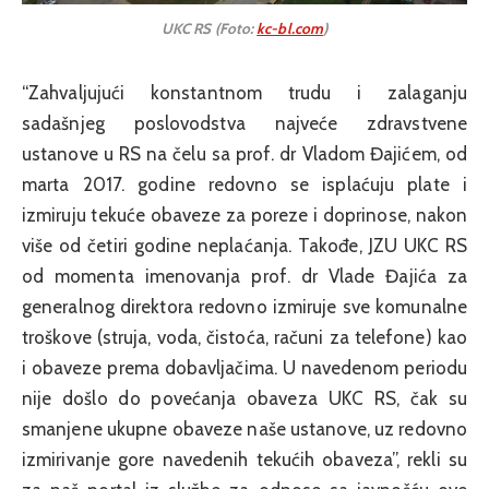
UKC RS (Foto:
kc-bl.com
)
“Zahvaljujući konstantnom trudu i zalaganju
sadašnjeg poslovodstva najveće zdravstvene
ustanove u RS na čelu sa prof. dr Vladom Đajićem, od
marta 2017. godine redovno se isplaćuju plate i
izmiruju tekuće obaveze za poreze i doprinose, nakon
više od četiri godine neplaćanja. Takođe, JZU UKC RS
od momenta imenovanja prof. dr Vlade Đajića za
generalnog direktora redovno izmiruje sve komunalne
troškove (struja, voda, čistoća, računi za telefone) kao
i obaveze prema dobavljačima. U navedenom periodu
nije došlo do povećanja obaveza UKC RS, čak su
smanjene ukupne obaveze naše ustanove, uz redovno
izmirivanje gore navedenih tekućih obaveza”, rekli su