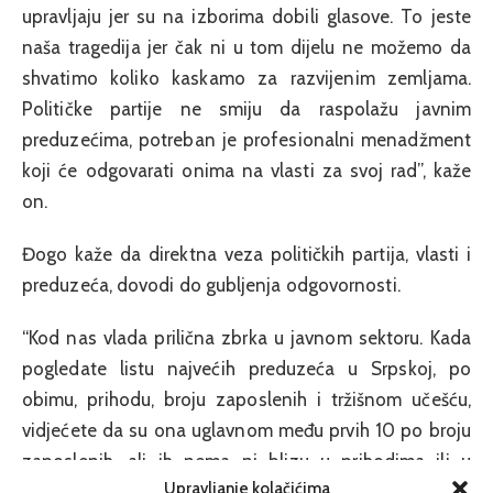
upravljaju jer su na izborima dobili glasove. To jeste
naša tragedija jer čak ni u tom dijelu ne možemo da
shvatimo koliko kaskamo za razvijenim zemljama.
Političke partije ne smiju da raspolažu javnim
preduzećima, potreban je profesionalni menadžment
koji će odgovarati onima na vlasti za svoj rad”, kaže
on.
Đogo kaže da direktna veza političkih partija, vlasti i
preduzeća, dovodi do gubljenja odgovornosti.
“Kod nas vlada prilična zbrka u javnom sektoru. Kada
pogledate listu najvećih preduzeća u Srpskoj, po
obimu, prihodu, broju zaposlenih i tržišnom učešću,
vidjećete da su ona uglavnom među prvih 10 po broju
zaposlenih, ali ih nema ni blizu u prihodima ili u
Upravljanje kolačićima
ostvarenoj dobiti. Privatna preduzeća ostvaruju dobit,