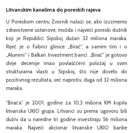
Litvanskim kanalima do poreskih rajeva
U Poreskom centru Zvornik nalazi se, ako izuzmemo
zdravstvene ustanove, možda i najveći poreski dužnik
koji je Republici Srpskoj dužan 32 miliona maraka.
Riječ je o Fabrici glinice „Birač“, a samim tim i o
„Alumini“ i Balkan Investment banci. „Birač“ je gotovo
dvije decenije imao povlaščćeni položaj u svim
strukturama vlasti u Srpskoj, što nije dovelo do
pozitivnog rezultata, već naprotiv, duga od 32 miliona
maraka.
“Birača” je 2001. godine za 10,3 miliona KM kupila
litvanska UKIO grupa. Litvanci su prema ugovoru bili
dužni da u naredne tri godine investiraju 56 miliona
maraka. Najveći akcionar litvanske UKIO banke