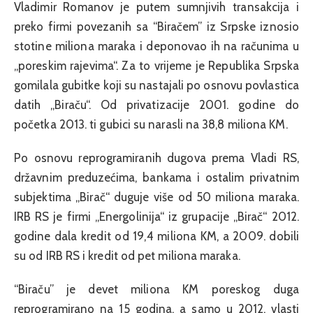
Vladimir Romanov je putem sumnjivih transakcija i
preko firmi povezanih sa “Biračem” iz Srpske iznosio
stotine miliona maraka i deponovao ih na računima u
„poreskim rajevima“. Za to vrijeme je Republika Srpska
gomilala gubitke koji su nastajali po osnovu povlastica
datih „Biraču“. Od privatizacije 2001. godine do
početka 2013. ti gubici su narasli na 38,8 miliona KM.
Po osnovu reprogramiranih dugova prema Vladi RS,
državnim preduzećima, bankama i ostalim privatnim
subjektima „Birač“ duguje više od 50 miliona maraka.
IRB RS je firmi „Energolinija“ iz grupacije „Birač“ 2012.
godine dala kredit od 19,4 miliona KM, a 2009. dobili
su od IRB RS i kredit od pet miliona maraka.
“Biraču” je devet miliona KM poreskog duga
reprogramirano na 15 godina, a samo u 2012. vlasti