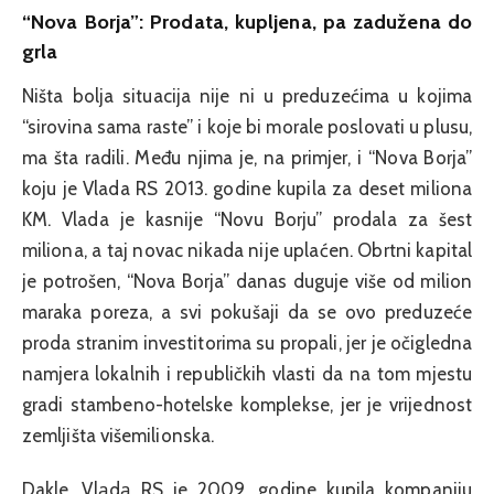
“Nova Borja”: Prodata, kupljena, pa zadužena do
grla
Ništa bolja situacija nije ni u preduzećima u kojima
“sirovina sama raste” i koje bi morale poslovati u plusu,
ma šta radili. Među njima je, na primjer, i “Nova Borja”
koju je Vlada RS 2013. godine kupila za deset miliona
KM. Vlada je kasnije “Novu Borju” prodala za šest
miliona, a taj novac nikada nije uplaćen. Obrtni kapital
je potrošen, “Nova Borja” danas duguje više od milion
maraka poreza, a svi pokušaji da se ovo preduzeće
proda stranim investitorima su propali, jer je očigledna
namjera lokalnih i republičkih vlasti da na tom mjestu
gradi stambeno-hotelske komplekse, jer je vrijednost
zemljišta višemilionska.
Dakle, Vlаdа RS je 2009. godine kupila kompaniju