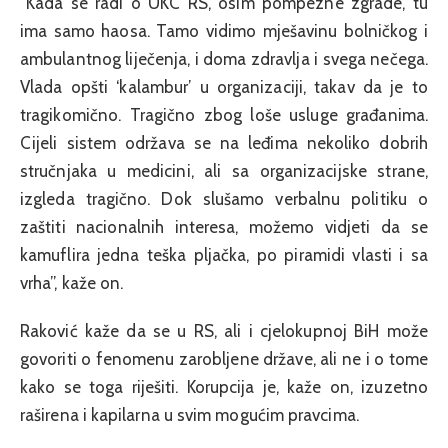
“Kada se radi o UKC RS, osim pompezne zgrade, tu
ima samo haosa. Tamo vidimo mješavinu bolničkog i
ambulantnog liječenja, i doma zdravlja i svega nečega.
Vlada opšti ‘kalambur’ u organizaciji, takav da je to
tragikomično. Tragično zbog loše usluge građanima.
Cijeli sistem održava se na leđima nekoliko dobrih
stručnjaka u medicini, ali sa organizacijske strane,
izgleda tragično. Dok slušamo verbalnu politiku o
zaštiti nacionalnih interesa, možemo vidjeti da se
kamuflira jedna teška pljačka, po piramidi vlasti i sa
vrha”, kaže on.
Raković kaže da se u RS, ali i cjelokupnoj BiH može
govoriti o fenomenu zarobljene države, ali ne i o tome
kako se toga riješiti. Korupcija je, kaže on, izuzetno
raširena i kapilarna u svim mogućim pravcima.