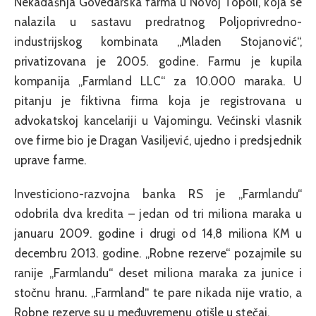
Nekadašnja Govedarska farma u Novoj Topoli, koja se
nalazila u sastavu predratnog Poljoprivredno-
industrijskog kombinata „Mladen Stojanović“,
privatizovana je 2005. godine. Farmu je kupila
kompanija „Farmland LLC“ za 10.000 maraka. U
pitanju je fiktivna firma koja je registrovana u
advokatskoj kancelariji u Vajomingu. Većinski vlasnik
ove firme bio je Dragan Vasiljević, ujedno i predsjednik
uprave farme.
Investiciono-razvojna banka RS je „Farmlandu“
odobrila dva kredita – jedan od tri miliona maraka u
januaru 2009. godine i drugi od 14,8 miliona KM u
decembru 2013. godine. „Robne rezerve“ pozajmile su
ranije „Farmlandu“ deset miliona maraka za junice i
stočnu hranu. „Farmland“ te pare nikada nije vratio, a
Robne rezerve su u međuvremenu otišle u stečaj.