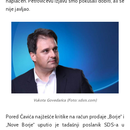
naplaćen. Petrovićevu izjavu smo pokušali dobiti, ali se
nije javljao.
Vukota Govedarica (Foto: sdsrs.com)
Pored Čavića najžešće kritike na račun prodaje „Borje“ i
„Nove Borje“ uputio je tadašnji poslanik SDS-a u