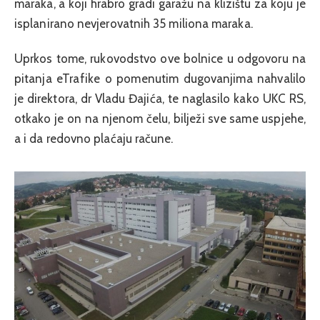
maraka, a koji hrabro gradi garažu na klizištu za koju je
isplanirano nevjerovatnih 35 miliona maraka.
Uprkos tome, rukovodstvo ove bolnice u odgovoru na
pitanja eTrafike o pomenutim dugovanjima nahvalilo
je direktora, dr Vladu Đajića, te naglasilo kako UKC RS,
otkako je on na njenom čelu, bilježi sve same uspjehe,
a i da redovno plaćaju račune.