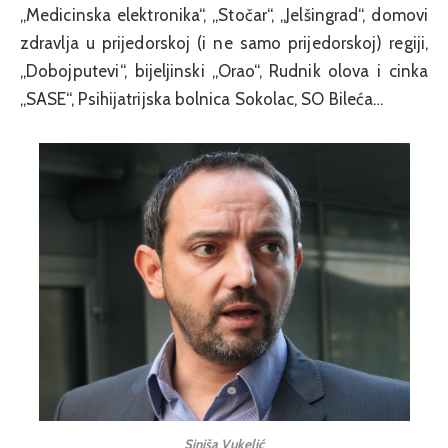
„Medicinska elektronika“, „Stočar“, „Jelšingrad“, domovi
zdravlja u prijedorskoj (i ne samo prijedorskoj) regiji,
„Dobojputevi“, bijeljinski „Orao“, Rudnik olova i cinka
„SASE“, Psihijatrijska bolnica Sokolac, SO Bileća…
Siniša Vukelić