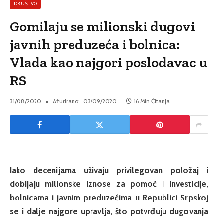
DRUŠTVO
Gomilaju se milionski dugovi
javnih preduzeća i bolnica:
Vlada kao najgori poslodavac u
RS
31/08/2020
Ažurirano:
03/09/2020
16 Min Čitanja
Iako decenijama uživaju privilegovan položaj i
dobijaju milionske iznose za pomoć i investicije,
bolnicama i javnim preduzećima u Republici Srpskoj
se i dalje najgore upravlja, što potvrđuju dugovanja