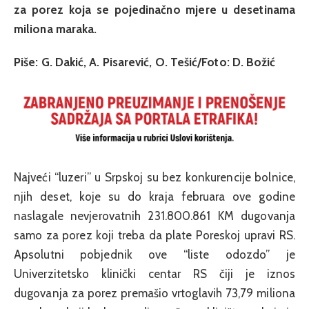
za porez koja se pojedinačno mjere u desetinama
miliona maraka.
Piše: G. Dakić, A. Pisarević, O. Tešić/Foto: D. Božić
Najveći “luzeri” u Srpskoj su bez konkurencije bolnice,
njih deset, koje su do kraja februara ove godine
naslagale nevjerovatnih 231.800.861 KM dugovanja
samo za porez koji treba da plate Poreskoj upravi RS.
Apsolutni pobjednik ove “liste odozdo” je
Univerzitetsko klinički centar RS čiji je iznos
dugovanja za porez premašio vrtoglavih 73,79 miliona