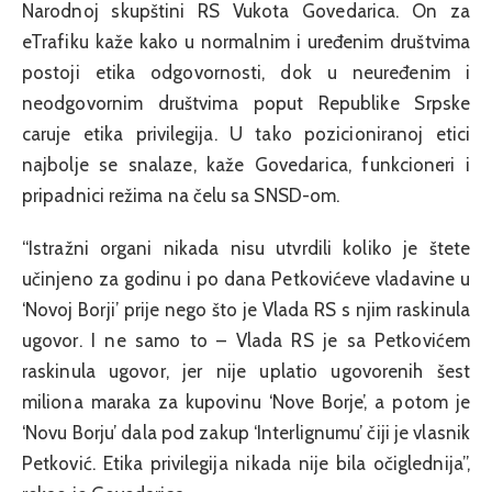
Narodnoj skupštini RS Vukota Govedarica. On za
eTrafiku kaže kako u normalnim i uređenim društvima
postoji etika odgovornosti, dok u neuređenim i
neodgovornim društvima poput Republike Srpske
caruje etika privilegija. U tako pozicioniranoj etici
najbolje se snalaze, kaže Govedarica, funkcioneri i
pripadnici režima na čelu sa SNSD-om.
“Istražni organi nikada nisu utvrdili koliko je štete
učinjeno za godinu i po dana Petkovićeve vladavine u
‘Novoj Borji’ prije nego što je Vlada RS s njim raskinula
ugovor. I ne samo to – Vlada RS je sa Petkovićem
raskinula ugovor, jer nije uplatio ugovorenih šest
miliona maraka za kupovinu ‘Nove Borje’, a potom je
‘Novu Borju’ dala pod zakup ‘Interlignumu’ čiji je vlasnik
Petković. Etika privilegija nikada nije bila očiglednija”,