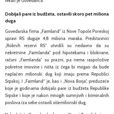
rekao je Govedarica.
Dobijali pare iz budžeta, ostavili skoro pet miliona
duga
Govedarska firma „Farmland“ iz Nove Topole Poreskoj
upravi RS duguje 4,8 miliona maraka. Predstavnici
„Robnih rezervi RS“ utvrdili su nedavno da su
nekretnine „Farmlanda“ pod hipotekama i blokirane,
računi „Farmlanda“ su prazni, pa nema raspoložive
pokretne imovine i ništa iz čega bi mogao da bude
naplaćen milionski dug koji imaju prema Republici
Srpskoj. I „Farmland“ je, kao i „Nova Borja“, preduzeće
koje je godinama dobijalo pare iz budžeta Republike
Srpske i koje je nakon mnogih sumnjivih i kriminalnih
poslova iza sebe ostavili višemilionski dug.