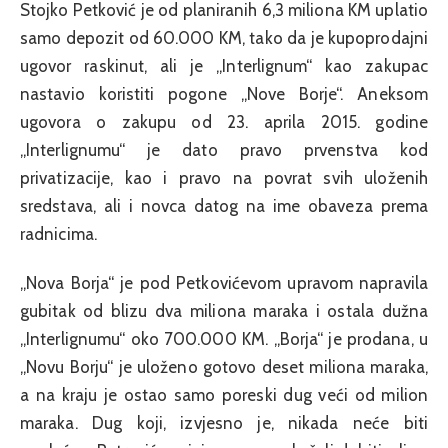
Stojko Petković je od planiranih 6,3 miliona KM uplatio
samo depozit od 60.000 KM, tako da je kupoprodajni
ugovor raskinut, ali je „Interlignum“ kao zakupac
nastavio koristiti pogone „Nove Borje“. Aneksom
ugovora o zakupu od 23. aprila 2015. godine
„Interlignumu“ je dato pravo prvenstva kod
privatizacije, kao i pravo na povrat svih uloženih
sredstava, ali i novca datog na ime obaveza prema
radnicima.
„Nova Borja“ je pod Petkovićevom upravom napravila
gubitak od blizu dva miliona maraka i ostala dužna
„Interlignumu“ oko 700.000 KM. „Borja“ je prodana, u
„Novu Borju“ je uloženo gotovo deset miliona maraka,
a na kraju je ostao samo poreski dug veći od milion
maraka. Dug koji, izvjesno je, nikada neće biti