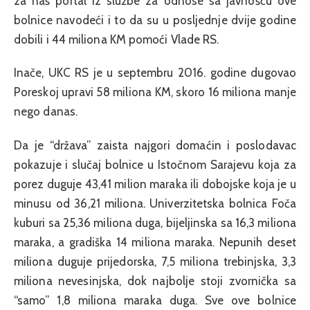
za naš portal iz službe za odnose sa javnošću ove
bolnice navodeći i to da su u posljednje dvije godine
dobili i 44 miliona KM pomoći Vlade RS.
Inače, UKC RS je u septembru 2016. godine dugovao
Poreskoj upravi 58 miliona KM, skoro 16 miliona manje
nego danas.
Da je “država” zaista najgori domaćin i poslodavac
pokazuje i slučaj bolnice u Istočnom Sarajevu koja za
porez duguje 43,41 milion maraka ili dobojske koja je u
minusu od 36,21 miliona. Univerzitetska bolnica Foča
kuburi sa 25,36 miliona duga, bijeljinska sa 16,3 miliona
maraka, a gradiška 14 miliona maraka. Nepunih deset
miliona duguje prijedorska, 7,5 miliona trebinjska, 3,3
miliona nevesinjska, dok najbolje stoji zvornička sa
“samo” 1,8 miliona maraka duga. Sve ove bolnice