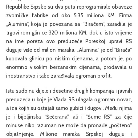
Republike Srpske su dva puta reprogramirale obaveze
zvorničke fabrike od oko 5,35 miliona KM. Firma
„Alumina“, koja je povezana sa “Biračem”, zaradila je
trgovinom glinice 320 miliona KM, dok u isto vrijeme
na ime poreza ovo preduzeće Poreskoj upravi RS
duguje više od milion maraka. „Alumina“ je od “Birača”
kupovala glinicu po niskim cijenama, a potom je, po
enormno visokim berzanskim cijenama, prodavala u
inostranstvo i tako zarađivala ogroman profit.
Istu sudbinu dijele i desetine drugih kompanija i javnih
preduzeća u koje je Vlada RS ulagala ogroman novac,
a iza kojih su ostajali samo gubici i dugovi. Među njima
je i bijeljinska “Šećerana”, ali i “Šume RS” za čije
minuse niko razuman ne može da pronađe „pošteno“
objašnjenje. Milione maraka Srpskoj duguju i