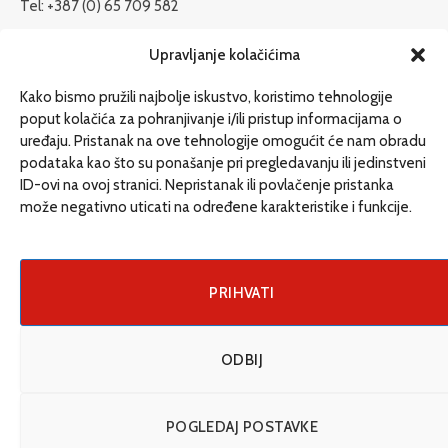
Tel: +387 (0) 65 709 582
redakcija@etrafika.net
Upravljanje kolačićima
www.etrafika.net
Kako bismo pružili najbolje iskustvo, koristimo tehnologije
poput kolačića za pohranjivanje i/ili pristup informacijama o
uređaju. Pristanak na ove tehnologije omogućit će nam obradu
Dosije
podataka kao što su ponašanje pri pregledavanju ili jedinstveni
Drugi pišu
ID-ovi na ovoj stranici. Nepristanak ili povlačenje pristanka
može negativno uticati na određene karakteristike i funkcije.
Društvo
Magazin
Može i drugačije
PRIHVATI
ENG
ODBIJ
© 2026 eTrafika. Design & Development by
Fixit d.o.o
.
POGLEDAJ POSTAVKE