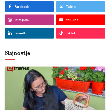
Facebook
Twitter
Instagram
YouTube
LinkedIn
TikTok
Najnovije