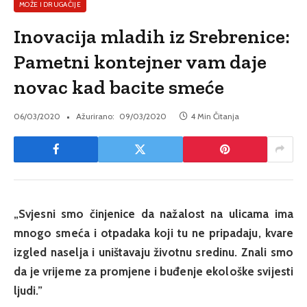
MOŽE I DRUGAČIJE
Inovacija mladih iz Srebrenice:
Pametni kontejner vam daje
novac kad bacite smeće
06/03/2020
Ažurirano:
09/03/2020
4 Min Čitanja
„Svjesni smo činjenice da nažalost na ulicama ima
mnogo smeća i otpadaka koji tu ne pripadaju, kvare
izgled naselja i uništavaju životnu sredinu. Znali smo
da je vrijeme za promjene i buđenje ekološke svijesti
ljudi.”