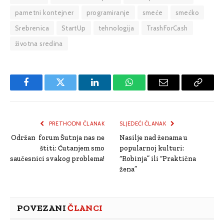
pametni kontejner
programiranje
smeće
smećko
Srebrenica
StartUp
tehnologija
TrashForCash
životna sredina
Facebook
Twitter
LinkedIn
WhatsApp
Email
Copy
Link
PRETHODNI ČLANAK
SLJEDEĆI ČLANAK
Održan forum Šutnja nas ne
Nasilje nad ženama u
štiti: Ćutanjem smo
popularnoj kulturi:
saučesnici svakog problema!
“Robinja” ili “Praktična
žena”
POVEZANI
ČLANCI