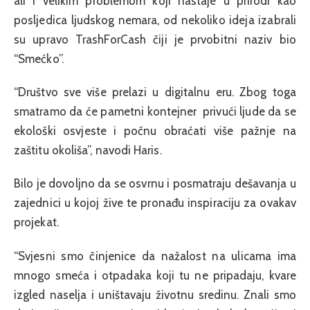
ali i velikim problemom koji nastaje u prirodi kao
posljedica ljudskog nemara, od nekoliko ideja izabrali
su upravo TrashForCash čiji je prvobitni naziv bio
“Smećko”.
“Društvo sve više prelazi u digitalnu eru. Zbog toga
smatramo da će pametni kontejner privući ljude da se
ekološki osvjeste i počnu obraćati više pažnje na
zaštitu okoliša”, navodi Haris.
Bilo je dovoljno da se osvrnu i posmatraju dešavanja u
zajednici u kojoj žive te pronađu inspiraciju za ovakav
projekat.
“Svjesni smo činjenice da nažalost na ulicama ima
mnogo smeća i otpadaka koji tu ne pripadaju, kvare
izgled naselja i uništavaju životnu sredinu. Znali smo