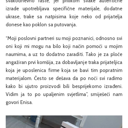
svakodnevno raste, jer prilikom svake autentične
izrade upotrebljava specifične materijale, dodatne
ukrase, trake sa natpisima koje neko od prijatelja
donese kao poklon sa putovanja.
“Moji poslovni partneri su moji poznanici, odnosno svi
oni koji mi mogu na bilo koji način pomoći u mojim
naumima, a uz to dodatno zaraditi. Tako je za ploče
angažiran prvi komšija, za dobavljanje traka prijateljica
koja je uposlenica firme koja se bavi tim popratnim
materijalom. Često se dešava da po noći svi radimo
kako bi ujutro proizvodi bili besprijekorno izrađeni.
Vidim ja to po upaljenim svjetlima”, smiješeći nam
govori Enisa.