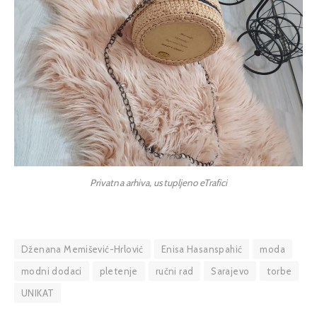
Privatna arhiva, ustupljeno eTrafici
Dženana Memišević-Hrlović
Enisa Hasanspahić
moda
modni dodaci
pletenje
ručni rad
Sarajevo
torbe
UNIKAT