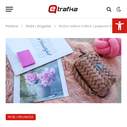
Open 
Početna
»
Može i drugačije
»
Ručno rađene torbice s potpisom Enise Hasanspahić
MOŽE I DRUGAČIJE