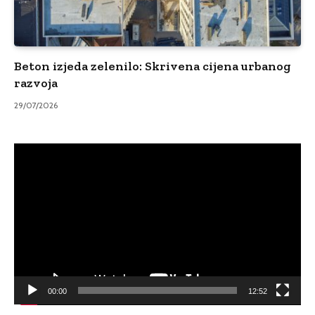
Beton izjeda zelenilo: Skrivena cijena urbanog
razvoja
29/07/2026
Video
Player
00:00
12:52