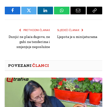
Facebook
Twitter
LinkedIn
WhatsApp
Email
Copy
Link
PRETHODNI ČLANAK
SLJEDEĆI ČLANAK
Dunjić ne plaća dugove, ne
Ljepota je u minijaturama
gubi na tenderima i
smjenjuje neposlušne
POVEZANI
ČLANCI