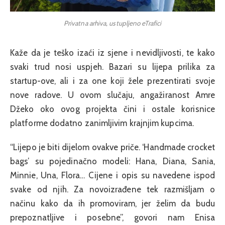
Privatna arhiva, ustupljeno eTrafici
Kaže da je teško izaći iz sjene i nevidljivosti, te kako
svaki trud nosi uspjeh. Bazari su lijepa prilika za
startup-ove, ali i za one koji žele prezentirati svoje
nove radove. U ovom slučaju, angažiranost Amre
Džeko oko ovog projekta čini i ostale korisnice
platforme dodatno zanimljivim krajnjim kupcima.
“Lijepo je biti dijelom ovakve priče. ‘Handmade crocket
bags’ su pojedinačno modeli: Hana, Diana, Sania,
Minnie, Una, Flora… Cijene i opis su navedene ispod
svake od njih. Za novoizrađene tek razmišljam o
načinu kako da ih promoviram, jer želim da budu
prepoznatljive i posebne”, govori nam Enisa