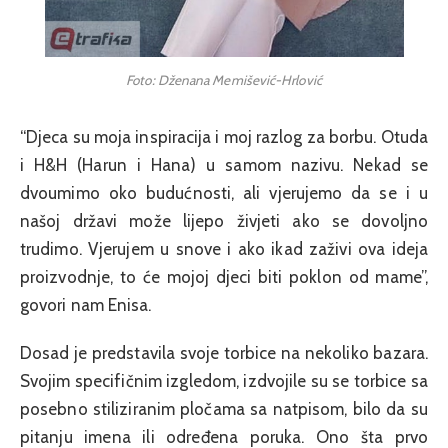
Foto: Dženana Memišević-Hrlović
“Djeca su moja inspiracija i moj razlog za borbu. Otuda
i H&H (Harun i Hana) u samom nazivu. Nekad se
dvoumimo oko budućnosti, ali vjerujemo da se i u
našoj državi može lijepo živjeti ako se dovoljno
trudimo. Vjerujem u snove i ako ikad zaživi ova ideja
proizvodnje, to će mojoj djeci biti poklon od mame”,
govori nam Enisa.
Dosad je predstavila svoje torbice na nekoliko bazara.
Svojim specifičnim izgledom, izdvojile su se torbice sa
posebno stiliziranim pločama sa natpisom, bilo da su
pitanju imena ili određena poruka. Ono šta prvo