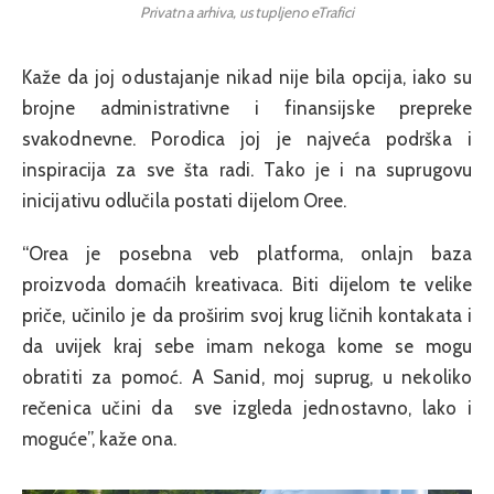
Privatna arhiva, ustupljeno eTrafici
Kaže da joj odustajanje nikad nije bila opcija, iako su
brojne administrativne i finansijske prepreke
svakodnevne. Porodica joj je najveća podrška i
inspiracija za sve šta radi. Tako je i na suprugovu
inicijativu odlučila postati dijelom Oree.
“Orea je posebna veb platforma, onlajn baza
proizvoda domaćih kreativaca. Biti dijelom te velike
priče, učinilo je da proširim svoj krug ličnih kontakata i
da uvijek kraj sebe imam nekoga kome se mogu
obratiti za pomoć. A Sanid, moj suprug, u nekoliko
rečenica učini da sve izgleda jednostavno, lako i
moguće”, kaže ona.