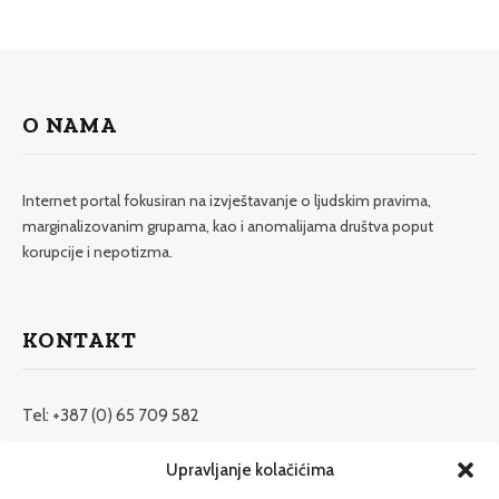
O NAMA
Internet portal fokusiran na izvještavanje o ljudskim pravima,
marginalizovanim grupama, kao i anomalijama društva poput
korupcije i nepotizma.
KONTAKT
Tel: +387 (0) 65 709 582
redakcija@etrafika.net
Upravljanje kolačićima
www.etrafika.net