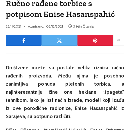
Ručno rađene torbice s
potpisom Enise Hasanspahić
26/11/2021
Ažurirano:
02/12/2021
5 Min Čitanja
Društvene mreže su postale velika riznica ručno
rađenih proizvoda. Među njima je posebno
zanimljiva ponuda pletenih torbica, a
najinteresantniju čine one heklane “špageta”
tehnikom. Iako je isti način izrade, modeli koji izađu
iz ove porodične radionice, Enise Hasanspahić iz
Sarajeva, su potpuno različiti.