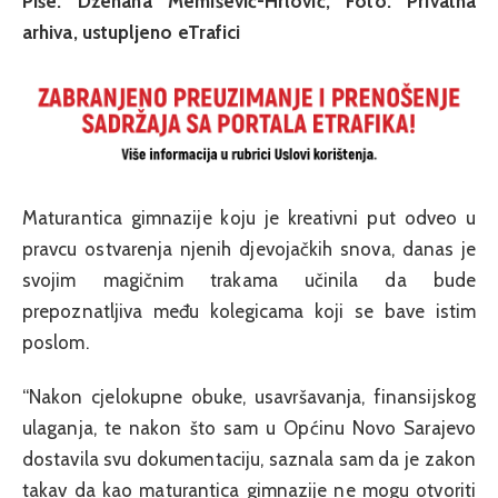
Piše: Dženana Memišević-Hrlović; Foto: Privatna
arhiva, ustupljeno eTrafici
Maturantica gimnazije koju je kreativni put odveo u
pravcu ostvarenja njenih djevojačkih snova, danas je
svojim magičnim trakama učinila da bude
prepoznatljiva među kolegicama koji se bave istim
poslom.
“Nakon cjelokupne obuke, usavršavanja, finansijskog
ulaganja, te nakon što sam u Općinu Novo Sarajevo
dostavila svu dokumentaciju, saznala sam da je zakon
takav da kao maturantica gimnazije ne mogu otvoriti