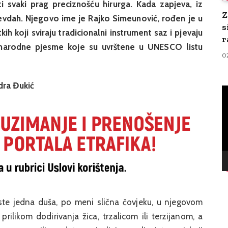
 svaki prag preciznošću hirurga. Kada zapjeva, iz
Z
 sevdah. Njegovo ime je Rajko Simeunović, rođen je u
s
kih koji sviraju tradicionalni instrument saz i pjevaju
r
narodne pjesme koje su uvrštene u UNESCO listu
0
dra Đukić
V
Pl
ste jedna duša, po meni slična čovjeku, u njegovom
i prilikom dodirivanja žica, trzalicom ili terzijanom, a