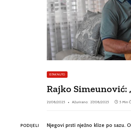
ISTAKNUTO
Rajko Simeunović: „
21/08/2025
Ažurirano:
27/08/2025
5 Min Č
Njegovi prsti nježno klize po sazu. 
PODIJELI