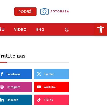
PODRŽI
Open 
ŠU
VIDEO
ENG
ratite nas
Facebook
Twitter
Instagram
YouTube
LinkedIn
TikTok