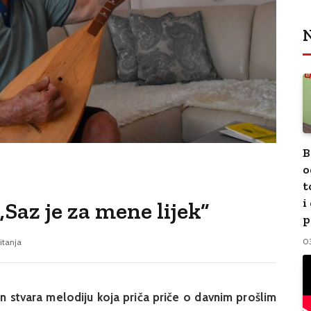
N
B
o
t
i
Saz je za mene lijek”
p
0
itanja
On stvara melodiju koja priča priče o davnim prošlim