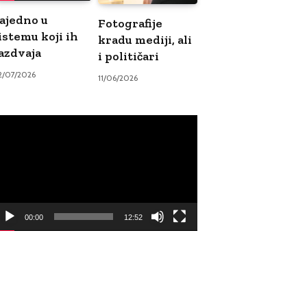
ajedno u
Fotografije
istemu koji ih
kradu mediji, ali
azdvaja
i političari
2/07/2026
11/06/2026
ideo
ayer
00:00
12:52