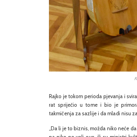
F
Rajko je tokom perioda pjevanja i svira
rat spriječio u tome i bio je primo
takmičenja za sazlije i da mladi nisu 
„Da li je to biznis, možda niko neće da
pa niko ne voli ovo, ili su ministri ku