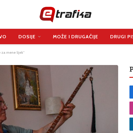
VO
DOSIJE
MOŽE I DRUGAČIJE
DRUGI PI
 za mene lijek”
P