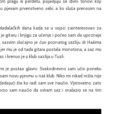
m pragu ili perdetu, pojavljuju se divni tonovi koji
u pjevam prvenstveno sebi, a ko sluša prenosim na
ladalačkih dana kada se u vojsci zainteresovao za
o je gitaru i knjigu za učenje i počeo sam da upoznaje
a, sasvim slučajno je čuo poznatog sazliju dr Hašima
, jer mu je od tada gitara postala monotona, a saz mu
z i krenuo je u klub sazlija u Tuzli.
z mi je postao glavni. Svakodnevno sam učio poneku
 sam novu pjesmu u naš klub. Niko mi nikad ništa nije
ledajući šta ko radi sam sve naučio. Vjerovatno zato
brzo sam naučio da sviram saz i snalazio se na tim