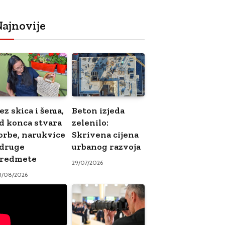
ajnovije
ez skica i šema,
Beton izjeda
d konca stvara
zelenilo:
orbe, narukvice
Skrivena cijena
 druge
urbanog razvoja
redmete
29/07/2026
3/08/2026