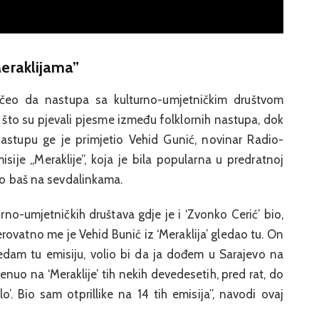
Meraklijama”
čeo da nastupa sa kulturno-umjetničkim društvom
o što su pjevali pjesme između folklornih nastupa, dok
astupu ge je primjetio Vehid Gunić, novinar Radio-
isije „Meraklije”, koja je bila popularna u predratnoj
bio baš na sevdalinkama.
no-umjetničkih društava gdje je i ‘Zvonko Cerić’ bio,
rovatno me je Vehid Bunić iz ‘Meraklija’ gledao tu. On
gledam tu emisiju, volio bi da ja dođem u Sarajevo na
krenuo na ‘Meraklije’ tih nekih devedesetih, pred rat, do
o’. Bio sam otprillike na 14 tih emisija”, navodi ovaj