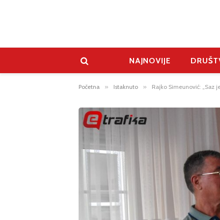
NAJNOVIJE
DRUŠT
Početna
»
Istaknuto
»
Rajko Simeunović: „Saz je