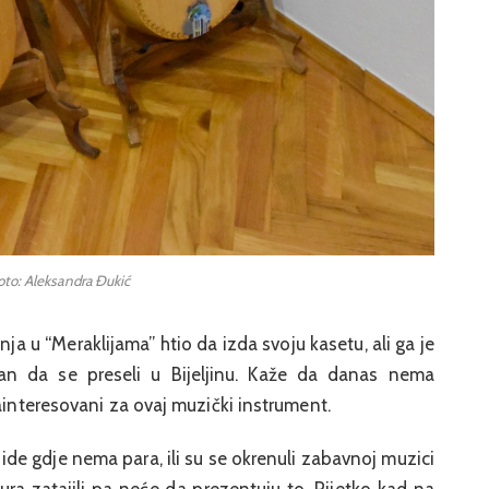
oto: Aleksandra Đukić
nja u “Meraklijama” htio da izda svoju kasetu, ali ga je
ran da se preseli u Bijeljinu. Kaže da danas nema
zainteresovani za ovaj muzički instrument.
 ide gdje nema para, ili su se okrenuli zabavnoj muzici
ltura zatajili pa neće da prezentuju to. Rijetko kad na