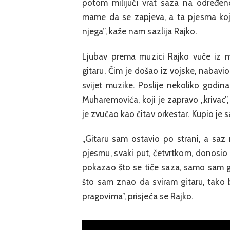
potom milijući vrat saza na određeno
mame da se zapjeva, a ta pjesma koj
njega”, kaže nam sazlija Rajko.
Ljubav prema muzici Rajko vuče iz m
gitaru. Čim je došao iz vojske, nabavi
svijet muzike. Poslije nekoliko godin
Muharemovića, koji je zapravo „krivac”
je zvučao kao čitav orkestar. Kupio je sa
„Gitaru sam ostavio po strani, a sa
pjesmu, svaki put, četvrtkom, donosio
pokazao što se tiče saza, samo sam g
što sam znao da sviram gitaru, tako 
pragovima”, prisjeća se Rajko.