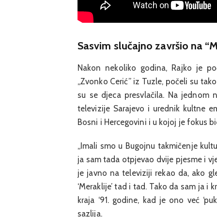
Sasvim slučajno završio na “
Nakon nekoliko godina, Rajko je po
„Zvonko Cerić” iz Tuzle, počeli su tak
su se djeca presvlačila. Na jednom n
televizije Sarajevo i urednik kultne em
Bosni i Hercegovini i u kojoj je fokus 
„Imali smo u Bugojnu takmičenje kultur
ja sam tada otpjevao dvije pjesme i vje
je javno na televiziji rekao da, ako 
‘Meraklije’ tad i tad. Tako da sam ja i 
kraja ‘91. godine, kad je ono već ‘pukl
sazlija.